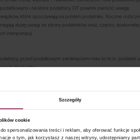
 podatkowymi i na które podatnicy CIT powinni zwrócić uwagę.
owiązków, które spoczywają na polskim podatniku. Roczne rozlicze
agają dużej uwagi ze strony podatników oraz, często, doskonałej
h interpretacji.
 podatnicy, przed podatkowym zamknięciem roku to m.in. podatek u 
uconych dochodów.
bowiązków wielu przypadkach prowadzi do konsternacji po stron
doradca podatkowy w MDDP.
je od 2022 r., jednak w praktyce dalej zdarzają się sytuacje,
Szczegóły
welizowanych przepisów. Podobnie jest na przykład z minimalnym
wprowadzone “w życie” wraz z regulacjami dotyczącymi Polskieg
 plików cookie
uregulować z urzędem skarbowym
do spersonalizowania treści i reklam, aby oferować funkcje sp
morzu obowiązków nałożonych na polskiego podatnika. Roczne roz
ormacje o tym, jak korzystasz z naszej witryny, udostępniamy p