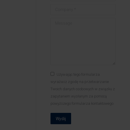
Company *
Message
Używając tego formularza
wyrażasz zgodę na przetwarzanie
Twoich danych osobowych w związku z
zapytaniem wysłanym za pomocą
powyższego formularza kontaktowego
Wyślij