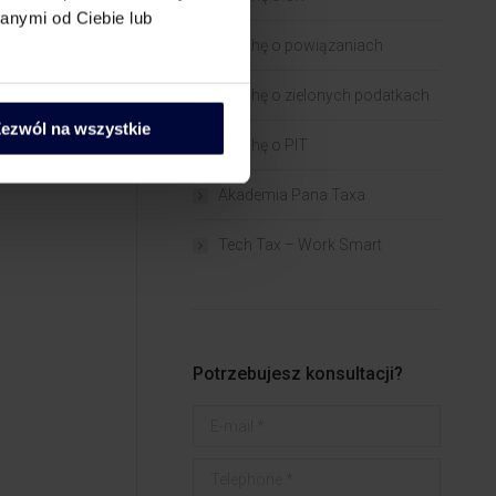
e strony
anymi od Ciebie lub
Trochę o powiązaniach​
Trochę o zielonych podatkach
ezwól na wszystkie
Trochę o PIT
Akademia Pana Taxa
Tech Tax – Work Smart
Potrzebujesz konsultacji?
E-mail *
Telephone *