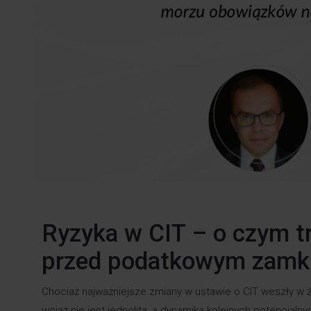
Ryzyka w CIT – o czym t
przed podatkowym zamk
Chociaż najważniejsze zmiany w ustawie o CIT weszły w ż
wciąż nie jest jednolita, a dynamika kolejnych potencja