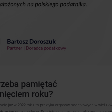
rzeba pamiętać
nięciem roku?
ycie już w 2022 roku, to praktyka organów podatkowych w wielu k
lnych zmian coraz większa. Prawidłowe zamknięcie roku podatkowego