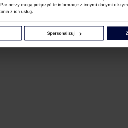
ch wymaga poświęcenia znacznej uwagi i dużego nakładu pracy z
Partnerzy mogą połączyć te informacje z innymi danymi otrzym
nia z ich usług.
odatki/ryzyka-w-cit-na-co-uwazac-przed-podatkowym-zamknieciem-
Spersonalizuj
Z