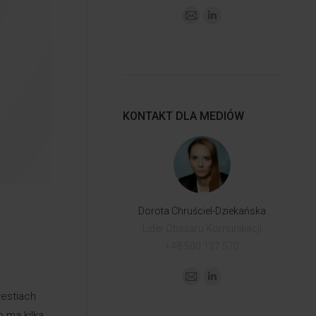
KONTAKT DLA MEDIÓW
Dorota Chruściel-Dziekańska
Lider Obszaru Komunikacji
+48 500 127 570
westiach
 ma kilka