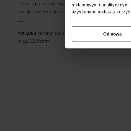
CIT oraz prawidłowe wykonanie obowiązków informacyjny
reklamowym i analitycznym. 
podatników” – dodaje ekspert.
uzyskanymi podczas korzysta
***
#
WIĘCEJ
na stronie prawo.pl >>
https://www.prawo.pl/p
Odmowa
roku,532003.html