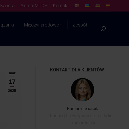
Kariera
Alumni MDDP
Kontakt
ązania
Międzynarodowo
Zespół
Platforma WIEDZY
KONTAKT DLA KLIENTÓW
mar
17
2025
Barbara Lenarcik
Partner | Rozwój biznesu, marketing
i komunikacja