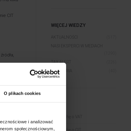
nie CIT
WIĘCEJ WIEDZY
AKTUALNOŚCI
(517)
NASI EKSPERCI W MEDIACH
(1290)
źródła,
TAX ALERT
(226)
WEBINARIA
(40)
ie
O plikach cookies
BLOGI
o Ładu,
Trochę o VAT
ołecznościowe i analizować
liczenie
artnerom społecznościowym,
Trochę o CIT