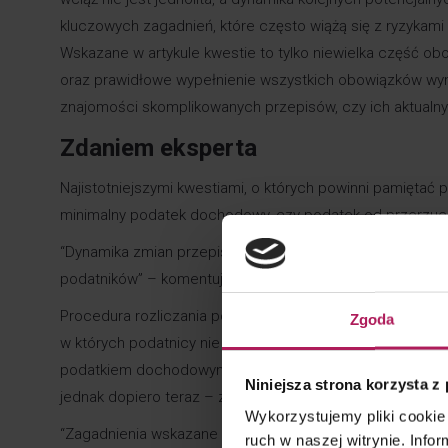
kluczowych zagadnień, które często wiążą się z ryzykami
Wskazane w artykule kwestie to tylko niewielka część ob
oraz prawidłowe wypełnienie wszystkich obowiązków wym
znajomości skomplikowanych przepisów, czy ich aktualnyc
Zdaniem eksperta
Najistotniejszymi kwestiami, o których powinni pamiętać
minimalny podatek dochodowy, czy podatek od przerz
“Dynamika zmian przepisów oraz mnogość dodatkowych o
podatników” – komentuje
Bartosz Doroszuk
, partner, 
Procedura rozliczania podatku u źródła formalnie funkcjonu
Zgoda
w których podatnicy nie są świadomi obowiązywania zno
podatkiem dochodowym. Obowiązujące przepisy zostały 
Niniejsza strona korzysta z
jednak dopiero teraz – za rok 2024 – tą daninę należy 
Wykorzystujemy pliki cookie 
“Zagadnienia wskazane powyżej stanowią tylko kroplę w 
ruch w naszej witrynie. Inf