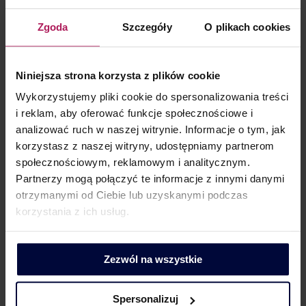
Barbara Lenarcik
Zgoda
Szczegóły
O plikach cookies
Partner | Rozwój biznesu, marketing i komunikacja
Niniejsza strona korzysta z plików cookie
Wykorzystujemy pliki cookie do spersonalizowania treści
i reklam, aby oferować funkcje społecznościowe i
analizować ruch w naszej witrynie. Informacje o tym, jak
korzystasz z naszej witryny, udostępniamy partnerom
KONTAKT DLA MEDIÓW
społecznościowym, reklamowym i analitycznym.
Partnerzy mogą połączyć te informacje z innymi danymi
otrzymanymi od Ciebie lub uzyskanymi podczas
korzystania z ich usług.
Dorota Chruściel-Dziekańska
Zezwól na wszystkie
Lider Obszaru Komunikacji
+48 500 127 570
Spersonalizuj