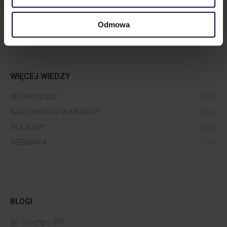
Odmowa
WIĘCEJ WIEDZY
AKTUALNOŚCI
(517)
NASI EKSPERCI W MEDIACH
(1290)
TAX ALERT
(226)
WEBINARIA
(40)
BLOGI
Trochę o VAT