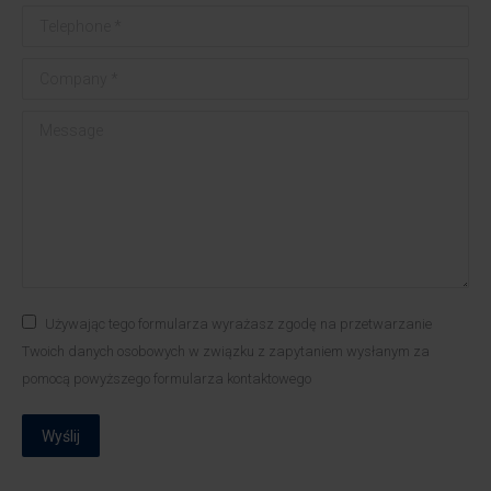
Telephone *
Company *
Message
Używając tego formularza wyrażasz zgodę na przetwarzanie
Twoich danych osobowych w związku z zapytaniem wysłanym za
pomocą powyższego formularza kontaktowego
Wyślij