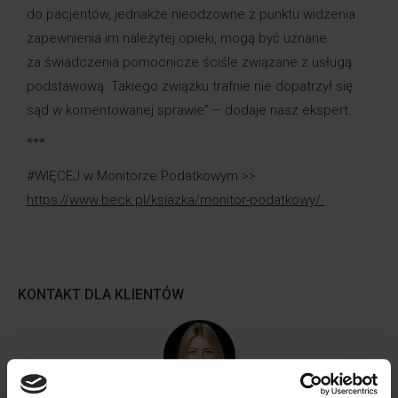
do pacjentów, jednakże nieodzowne z punktu widzenia
zapewnienia im należytej opieki, mogą być uznane
za świadczenia pomocnicze ściśle związane z usługą
podstawową. Takiego związku trafnie nie dopatrzył się
sąd w komentowanej sprawie” – dodaje nasz ekspert.
***
#WIĘCEJ w Monitorze Podatkowym >>
https://www.beck.pl/ksiazka/monitor-podatkowy/
.
KONTAKT DLA KLIENTÓW