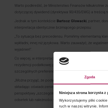
Warto podkreślić, że Ministerstwo Finansów kilkukrotnie 
dotyczącej dywidend (dyrektywa 90/435/EWG) a treścią te
Jednak w tym kontekście
Bartosz Głowacki
, partner, d
interpretacja identycznie brzmiącego przepisu:
„To sytuacja bez precedensu. Pomińmy elementarną klar
wykładni, innej niż językowa. Warto zauważyć, że wyjaśn
wyjaśnień”.
Co więcej, w interpretacji ogólnej MF wskazuje, że nale
rezydencji podatkowej przepisów prawa podatkowego” lu
szczególnych preferencji podatkowych”. Jednak nasz eks
Zgoda
„Można przyjąć, że podatnik jest świadom sposobu, w jak
składając oświadczenie wymagane ustawą o CIT. Niemniej 
Niniejsza strona korzysta z
perspektywy „szczególna”, „specyficzna” i jak może wpł
odsetek lub należności wypłacanych z Polski”.
Wykorzystujemy pliki cookie 
ruch w naszej witrynie. Inf