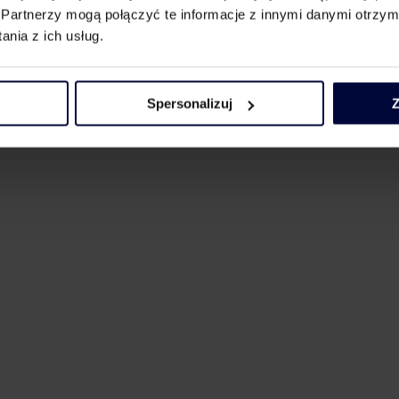
Partnerzy mogą połączyć te informacje z innymi danymi otrzym
nia z ich usług.
.gazetaprawna.pl/artykuly/9680030,trudniej-o-zwolnienie-dla-odsetek
Spersonalizuj
Z