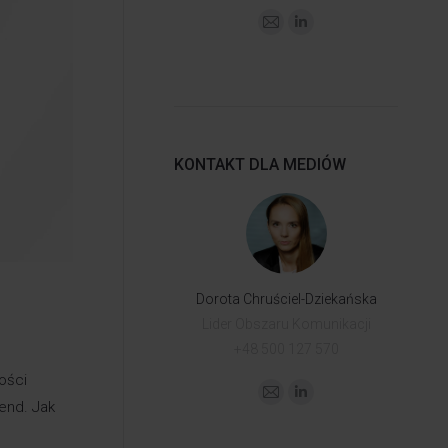
KONTAKT DLA MEDIÓW
Dorota Chruściel-Dziekańska
Lider Obszaru Komunikacji
+48 500 127 570
ości
dend. Jak