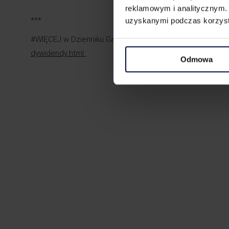
reklamowym i analitycznym. 
***
uzyskanymi podczas korzysta
#WIĘCEJ w Dzienniku Gazecie Prawnej >>
https://podatki
dywidendy.html
.
Odmowa