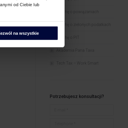
anymi od Ciebie lub
Trochę o powiązaniach​
-niz-dla-
Trochę o zielonych podatkach
ezwól na wszystkie
Trochę o PIT
Akademia Pana Taxa
Tech Tax – Work Smart
Potrzebujesz konsultacji?
E-mail *
Telephone *