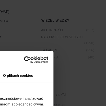
49/WE).
WIĘCEJ WIEDZY
ienna
AKTUALNOŚCI
(517)
y
NASI EKSPERCI W MEDIACH
(1290)
TAX ALERT
(226)
 jej
WEBINARIA
(40)
O plikach cookies
j,
BLOGI
 polskiej
ła
Trochę o VAT
ołecznościowe i analizować
artnerom społecznościowym,
Trochę o CIT