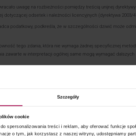
zwracało uwagę na rozbieżności pomiędzy treścią unijnej dyrektywy
j dotyczącej odsetek i należności licencyjnych (dyrektywa 2003/
oradca podatkowy, podkreśla, że w szczególności dziwić może odm
owność tego zdania, która nie wymaga żadnej specyficznej metod
ienia zawarte w interpretacji ogólnej same mogą wymagać dalszych
ży oceniać ustawowy warunek „przez pryzmat obowiązujących w kraju
b „przez pryzmat przyznanych przez administrację podatkową
pert ma wątpliwości co do tego, kto ma to oceniać:
Szczegóły
i rozlicza podatek dochodowy w kraju swojej rezydencji podatkowe
może on nie mieć pewności, czy jego indywidualna sytuacja jest z
 plików cookie
ynąć na stosowanie w jego przypadku zwolnienia od podatku u źród
do spersonalizowania treści i reklam, aby oferować funkcje sp
ormacje o tym, jak korzystasz z naszej witryny, udostępniamy p