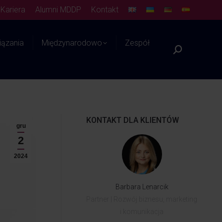
Kariera
Alumni MDDP
Kontakt
ązania
Międzynarodowo
Zespół
Platforma WIEDZY
KONTAKT DLA KLIENTÓW
gru
2
2024
Barbara Lenarcik
Partner | Rozwój biznesu, marketing
i komunikacja