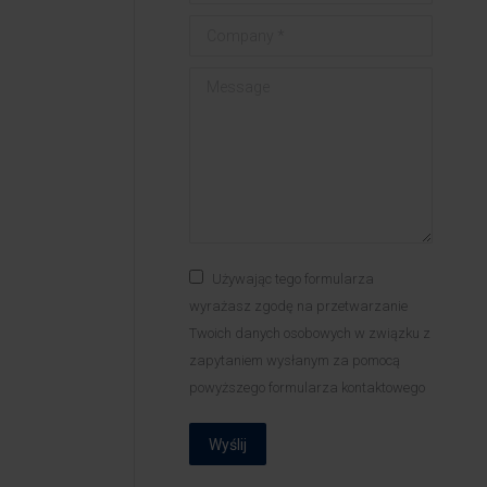
Company *
Message
Używając tego formularza
wyrażasz zgodę na przetwarzanie
Twoich danych osobowych w związku z
zapytaniem wysłanym za pomocą
powyższego formularza kontaktowego
Wyślij