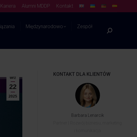
Kariera
Alumni MDDP
Kontakt
ązania
Międzynarodowo
Zespół
Platforma WIEDZY
KONTAKT DLA KLIENTÓW
wrz
22
2025
Barbara Lenarcik
Partner | Rozwój biznesu, marketing
i komunikacja