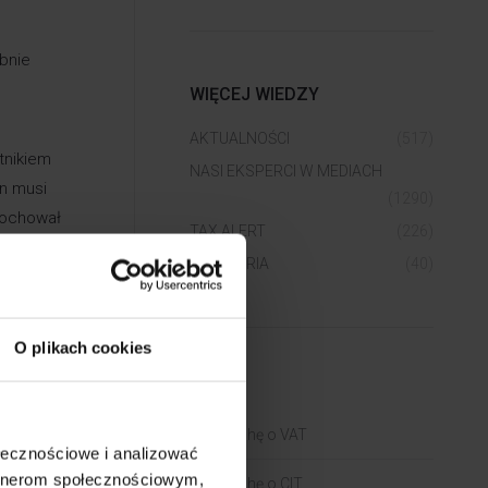
bnie
WIĘCEJ WIEDZY
AKTUALNOŚCI
(517)
tnikiem
NASI EKSPERCI W MEDIACH
an musi
(1290)
 dochował
TAX ALERT
(226)
ie
WEBINARIA
(40)
iadomy
omy
O plikach cookies
BLOGI
Trochę o VAT
ołecznościowe i analizować
artnerom społecznościowym,
Trochę o CIT