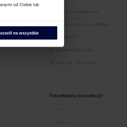
anymi od Ciebie lub
Trochę o powiązaniach​
Trochę o zielonych podatkach
ezwól na wszystkie
Trochę o PIT
Akademia Pana Taxa
Tech Tax – Work Smart
Potrzebujesz konsultacji?
E-mail *
Telephone *