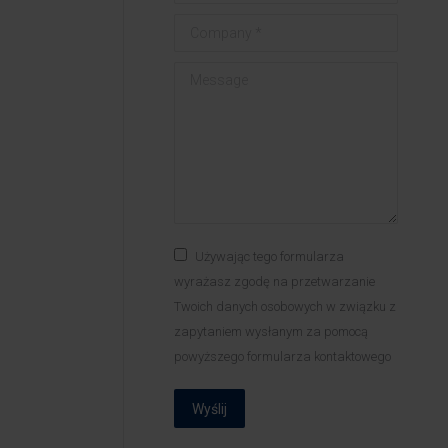
Company *
Message
Używając tego formularza
wyrażasz zgodę na przetwarzanie
Twoich danych osobowych w związku z
zapytaniem wysłanym za pomocą
powyższego formularza kontaktowego
Wyślij