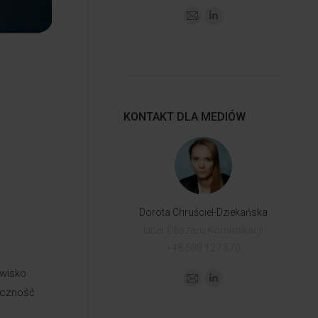
KONTAKT DLA MEDIÓW
Dorota Chruściel-Dziekańska
Lider Obszaru Komunikacji
+48 500 127 570
owisko
iczność