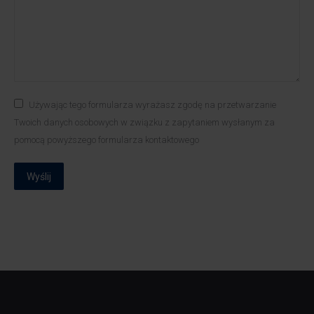
Używając tego formularza wyrażasz zgodę na przetwarzanie
Twoich danych osobowych w związku z zapytaniem wysłanym za
pomocą powyższego formularza kontaktowego
Wyślij