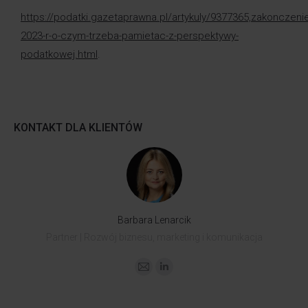
https://podatki.gazetaprawna.pl/artykuly/9377365,zakonczeni
2023-r-o-czym-trzeba-pamietac-z-perspektywy-
podatkowej.html
.
KONTAKT DLA KLIENTÓW
Barbara Lenarcik
Partner | Rozwój biznesu, marketing i komunikacja