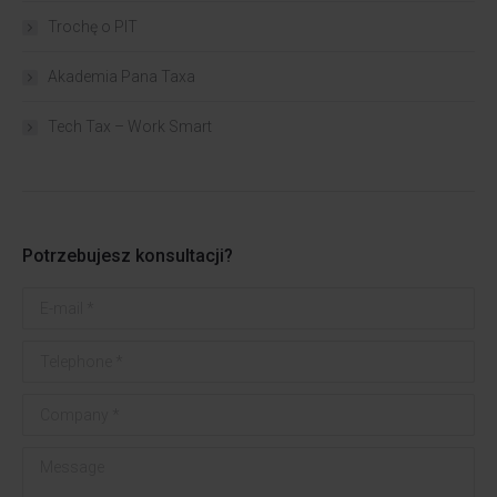
Trochę o PIT
Akademia Pana Taxa
Tech Tax – Work Smart
Potrzebujesz konsultacji?
E-mail *
Telephone *
Company *
Message