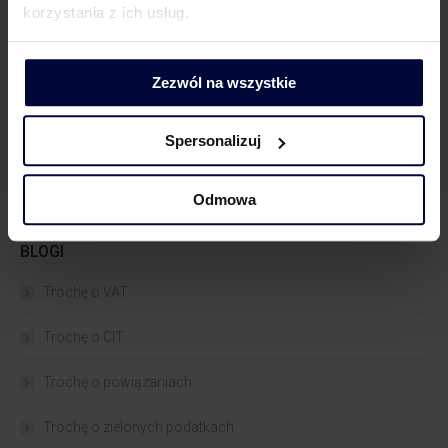
WIĘCEJ WIEDZY
korzystania z ich usług.
AKTUALNOŚCI
(517)
NASI EKSPERCI W MEDIACH
(1290)
Zezwól na wszystkie
TAX ALERT
(226)
WEBINARIA
(40)
Spersonalizuj
Odmowa
BLOGI
Trochę o VAT
Trochę o CIT
Trochę o powiązaniach​
Trochę o zielonych podatkach