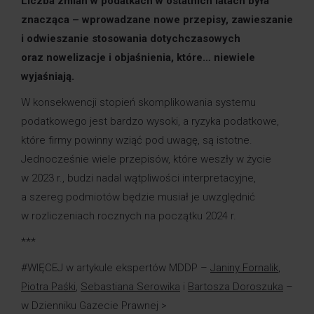
Liczba zmian w podatkach w ostatnich latach była
znacząca – wprowadzane nowe przepisy, zawieszanie
i odwieszanie stosowania dotychczasowych
oraz nowelizacje i objaśnienia, które… niewiele
wyjaśniają.
W konsekwencji stopień skomplikowania systemu
podatkowego jest bardzo wysoki, a ryzyka podatkowe,
które firmy powinny wziąć pod uwagę, są istotne.
Jednocześnie wiele przepisów, które weszły w życie
w 2023 r., budzi nadal wątpliwości interpretacyjne,
a szereg podmiotów będzie musiał je uwzględnić
w rozliczeniach rocznych na początku 2024 r.
***
#WIĘCEJ w artykule ekspertów MDDP –
Janiny Fornalik
,
Piotra Paśki
,
Sebastiana Serowika
i
Bartosza Doroszuka
–
w Dzienniku Gazecie Prawnej >