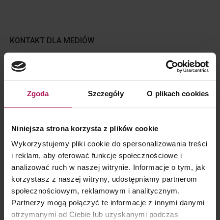
KONTAKT DLA MEDIÓW
Zgoda
Szczegóły
O plikach cookies
Dorota Chruściel-Dziekańska
Lider Obszaru Komunikacji
Niniejsza strona korzysta z plików cookie
+48 500 127 570
Wykorzystujemy pliki cookie do spersonalizowania treści
i reklam, aby oferować funkcje społecznościowe i
analizować ruch w naszej witrynie. Informacje o tym, jak
korzystasz z naszej witryny, udostępniamy partnerom
społecznościowym, reklamowym i analitycznym.
Partnerzy mogą połączyć te informacje z innymi danymi
otrzymanymi od Ciebie lub uzyskanymi podczas