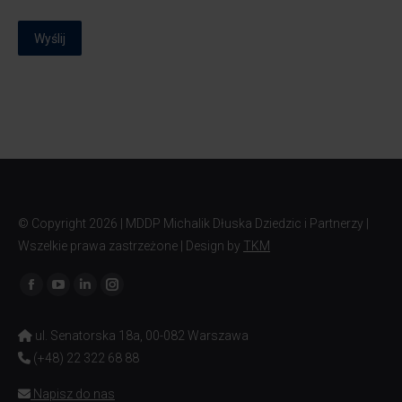
Wyślij
© Copyright
2026 | MDDP Michalik Dłuska Dziedzic i Partnerzy |
Wszelkie prawa zastrzeżone | Design by
TKM
Znajdź nas na:
ul. Senatorska 18a, 00-082 Warszawa
(+48) 22 322 68 88
Napisz do nas