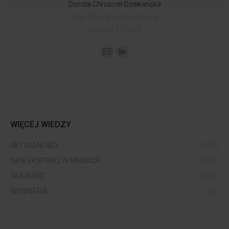
Dorota Chruściel-Dziekańska
Lider Obszaru Komunikacji
+48 500 127 570
WIĘCEJ WIEDZY
AKTUALNOŚCI
(517)
NASI EKSPERCI W MEDIACH
(1290)
TAX ALERT
(226)
WEBINARIA
(40)