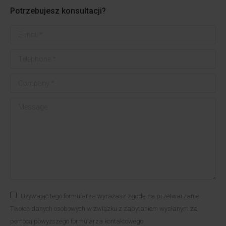
Potrzebujesz konsultacji?
E-mail *
Telephone *
Company *
Message
Używając tego formularza wyrażasz zgodę na przetwarzanie
Twoich danych osobowych w związku z zapytaniem wysłanym za
pomocą powyższego formularza kontaktowego