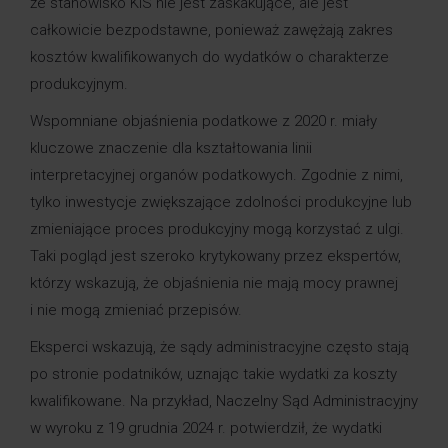
że stanowisko KIS nie jest zaskakujące, ale jest
całkowicie bezpodstawne, ponieważ zawężają zakres
kosztów kwalifikowanych do wydatków o charakterze
produkcyjnym.
Wspomniane objaśnienia podatkowe z 2020 r. miały
kluczowe znaczenie dla kształtowania linii
interpretacyjnej organów podatkowych. Zgodnie z nimi,
tylko inwestycje zwiększające zdolności produkcyjne lub
zmieniające proces produkcyjny mogą korzystać z ulgi.
Taki pogląd jest szeroko krytykowany przez ekspertów,
którzy wskazują, że objaśnienia nie mają mocy prawnej
i nie mogą zmieniać przepisów.
Eksperci wskazują, że sądy administracyjne często stają
po stronie podatników, uznając takie wydatki za koszty
kwalifikowane. Na przykład, Naczelny Sąd Administracyjny
w wyroku z 19 grudnia 2024 r. potwierdził, że wydatki