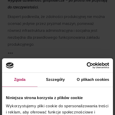
wygląda działalność gospodarcza – po prostu nie przystają
do rzeczywistości.
Ekspert podkreśla, że zdolności produkcyjnej nie można
oceniać jedynie przez pryzmat maszyn, ponieważ
również infrastruktura administracyjna i socjalna jest
niezbędna dla prawidłowego funkcjonowania zakładu
produkcyjnego.
***
#WIĘCEJ
w serwisie Podatki Dziennika Gazety Prawnej
>>
https://podatki.gazetaprawna.pl/artykuly/9766360,fiskus-
Zgoda
Szczegóły
O plikach cookies
ogranicza-korzysci-z-polskiej-strefy-inwestycji.html
Niniejsza strona korzysta z plików cookie
Wykorzystujemy pliki cookie do spersonalizowania treści
KONTAKT DLA KLIENTÓW
i reklam, aby oferować funkcje społecznościowe i