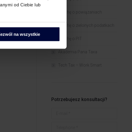
anymi od Ciebie lub
Trochę o powiązaniach​
Trochę o zielonych podatkach
ezwól na wszystkie
Trochę o PIT
Akademia Pana Taxa
Tech Tax – Work Smart
Potrzebujesz konsultacji?
E-mail *
Telephone *