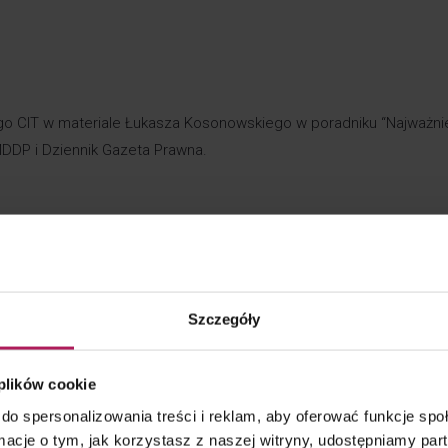
go CIT w materiale
Łukasza Kosonowskiego
w poradniku “Najważni
MDDP
i
Dziennik Gazeta Prawna
.
IT w 2023 r.”
połu CIT z MDDP Michalik Dłuska Dziedzic i Partnerzy, a w poradni
Szczegóły
ki
nika Grobelska
 plików cookie
zty finansowania dłużnego i inne nowe kup oraz podatek od przer
do spersonalizowania treści i reklam, aby oferować funkcje sp
ormacje o tym, jak korzystasz z naszej witryny, udostępniamy p