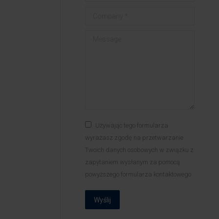
Company *
Message
Używając tego formularza
wyrażasz zgodę na przetwarzanie
Twoich danych osobowych w związku z
zapytaniem wysłanym za pomocą
powyższego formularza kontaktowego
Wyślij