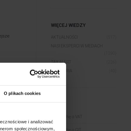
WIĘCEJ WIEDZY
ejsze
AKTUALNOŚCI
(517)
NASI EKSPERCI W MEDIACH
(1290)
TAX ALERT
(226)
WEBINARIA
(40)
ku
O plikach cookies
BLOGI
zucanych
Trochę o VAT
ołecznościowe i analizować
artnerom społecznościowym,
Trochę o CIT