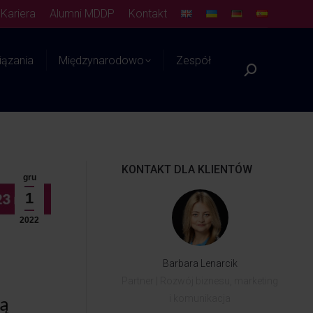
Kariera
Alumni MDDP
Kontakt
ązania
Międzynarodowo
Zespół
Platforma WIEDZY
KONTAKT DLA KLIENTÓW
gru
1
2022
Barbara Lenarcik
Partner | Rozwój biznesu, marketing
i komunikacja