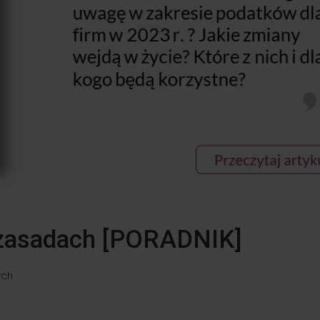
 zasadach [PORADNIK]
ych