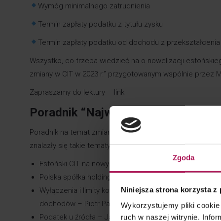
Wymóg minimalnego zatrudnienia
Termin zapłaty podatku z tytułu zysku
Termin zapłaty podatku od dochodu z przekształcenia
Wszystko, co trzeba wiedzieć na o nowelizacji estońskie
zmiany w CIT w 2023 r.” przygotowanym wspólnie przez
Zapraszamy do lektury –
link
Poradnik “Najważniejsze zmiany w C
Poradnik na temat zmian w CIT przygotowali eksperci Zes
znalazły się takie tematy jak:
Zgoda
Estoński CIT
na nowych zasadach –
Łukasz Kosonows
Polska spółka holdingowa – Magdalena Zamoyska i Mo
Niniejsza strona korzysta z
Wyłączenia i limity kosztów uzyskania przychodu: kos
dochodów – Piotr Paśko i Sebastian Serowik
Wykorzystujemy pliki cookie 
Podatek u źródła
– Jacek Wojtach i Daria Górka
ruch w naszej witrynie. Inf