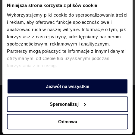
Niniejsza strona korzysta z plików cookie
MDDP is a partner of ACCA accredited studies at the Kozminski
Wykorzystujemy pliki cookie do spersonalizowania treści
University
i reklam, aby oferować funkcje społecznościowe i
Read MORE
analizować ruch w naszej witrynie. Informacje o tym, jak
korzystasz z naszej witryny, udostępniamy partnerom
społecznościowym, reklamowym i analitycznym.
Partnerzy mogą połączyć te informacje z innymi danymi
otrzymanymi od Ciebie lub uzyskanymi podczas
←
1
2
korzystania z ich usług.
Zezwól na wszystkie
Spersonalizuj
© Copyright
2026 | MDDP Michalik Dłuska Dziedzic i Partnerzy |
All rights reserved | Design by
TKM
Odmowa
Find us on:
Facebook
YouTube
Linkedin
Instagram