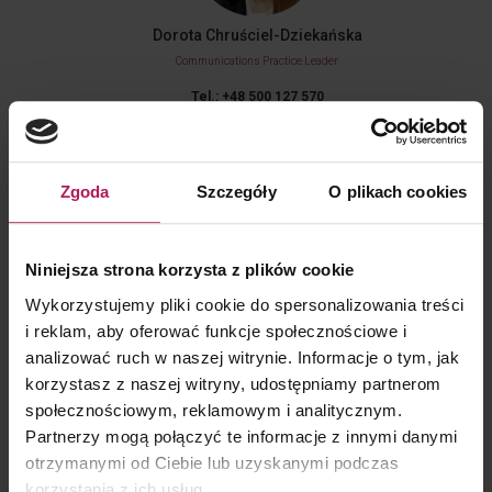
Dorota Chruściel-Dziekańska
Communications Practice Leader
Tel.: +48 500 127 570
Zgoda
Szczegóły
O plikach cookies
Events
Niniejsza strona korzysta z plików cookie
Taxation of foreign investment funds in Poland: new tax
exemptions, new investment opportunities and WHT
Wykorzystujemy pliki cookie do spersonalizowania treści
refund claims
i reklam, aby oferować funkcje społecznościowe i
5 June 2026
analizować ruch w naszej witrynie. Informacje o tym, jak
korzystasz z naszej witryny, udostępniamy partnerom
Webinar | What Taxes to Consider When Structuring PE
społecznościowym, reklamowym i analitycznym.
Transactions in Poland
Partnerzy mogą połączyć te informacje z innymi danymi
11 September 2025
otrzymanymi od Ciebie lub uzyskanymi podczas
korzystania z ich usług.