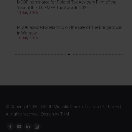
MDDP nominated for Poland Tax Advisory Firm of the
Year at the ITR EMEA Tax Awards 2026
13 July 2026
MDDP advised Ghelamco on the sale of The Bridge tower
in Warsaw
10 July 2026
© Copyright
2026 | MDDP Michalik Dłuska Dziedzic i Partnerzy |
All rights reserved | Design by
TKM
Find us on: