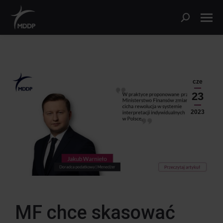
cze
23
2023
MF chce skasować