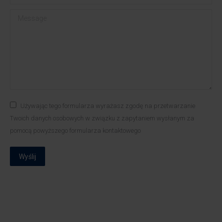
Message
Używając tego formularza wyrażasz zgodę na przetwarzanie
Twoich danych osobowych w związku z zapytaniem wysłanym za
pomocą powyższego formularza kontaktowego
Wyślij