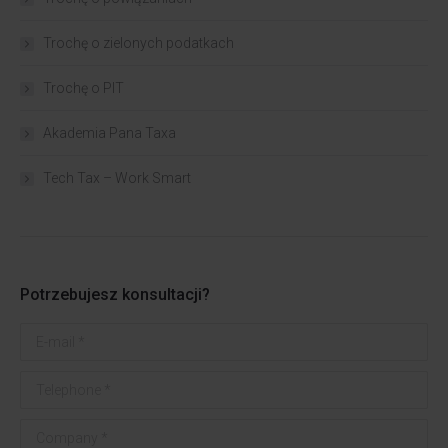
Trochę o zielonych podatkach
Trochę o PIT
Akademia Pana Taxa
Tech Tax – Work Smart
Potrzebujesz konsultacji?
E-mail *
Telephone *
Company *