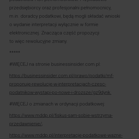
przedsiębiorcy oraz profesjonalni pełnomocnicy,
m.in. doradcy podatkowi, będą mogli składać wnioski
o wydanie interpretacji wyłącznie w formie
elektronicznej. Znacząca część propozycji
to więc rewolucyjne zmiany.
*****
#WIĘCEJ na stronie businessinsider.com.pl:
https://businessinsider.com.pl/prawo/podatki/mf-
proponuje-rewolucje-w-interpretacjach-czesc-
podatnikow-wystapi-po-nowe-i-drozsze/gz9dynk.
#WIĘCEJ o zmianach w ordynacji podatkowej:
https://www.mddp.pl/fiskus-sam-sobie-wstrzyma-
przedawnienie/
;
https://www.mddp.pl/interpretacje-podatkowe-wazne-