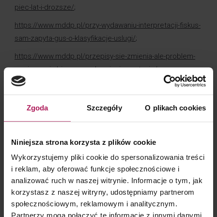
piec-lat-i-drozsze/
;
https://www.mddp.pl/przy-wydawaniu-interpretacji-fiskus-
sam-zapyta-gus-o-klasyfikacje-uslugi/
;
https://www.mddp.pl/przepisy-sie-zmienia-ale-problem-
zawieszenia-biegu-przedawnienia-zostanie/
.
Zgoda
Szczegóły
O plikach cookies
KONTAKT DLA KLIENTÓW
Niniejsza strona korzysta z plików cookie
Wykorzystujemy pliki cookie do spersonalizowania treści
i reklam, aby oferować funkcje społecznościowe i
analizować ruch w naszej witrynie. Informacje o tym, jak
Barbara Lenarcik
korzystasz z naszej witryny, udostępniamy partnerom
Partner | Rozwój biznesu, marketing i komunikacja
społecznościowym, reklamowym i analitycznym.
Partnerzy mogą połączyć te informacje z innymi danymi