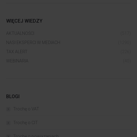
WIĘCEJ WIEDZY
AKTUALNOŚCI
(517)
NASI EKSPERCI W MEDIACH
(1290)
TAX ALERT
(226)
WEBINARIA
(40)
BLOGI
Trochę o VAT
Trochę o CIT
Trochę o powiązaniach​