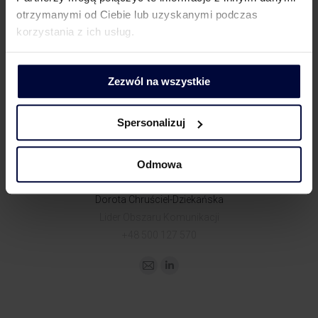
otrzymanymi od Ciebie lub uzyskanymi podczas
korzystania z ich usług.
Zezwól na wszystkie
KONTAKT DLA MEDIÓW
Spersonalizuj
Odmowa
Dorota Chruściel-Dziekańska
Lider Obszaru Komunikacji
+48 500 127 570