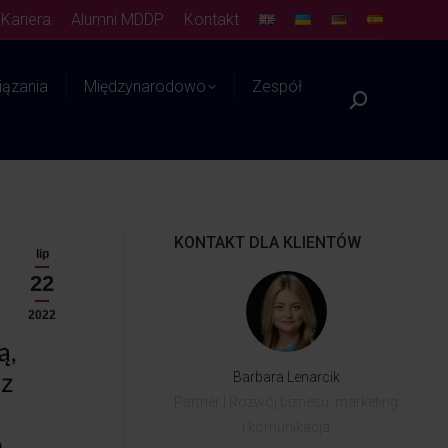
Kariera
Alumni MDDP
Kontakt
ązania
Międzynarodowo
Zespół
Platforma WIEDZY
KONTAKT DLA KLIENTÓW
lip
22
2022
Barbara Lenarcik
Partner | Rozwój biznesu, marketing
i komunikacja