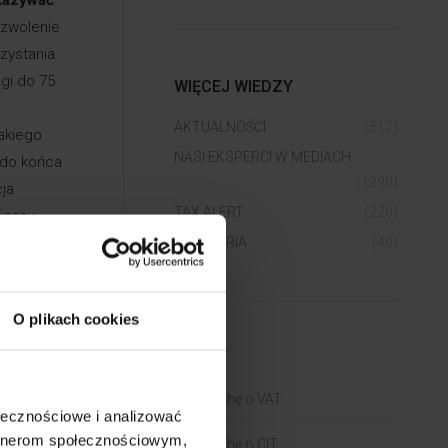
ezwolenie
zystania
lgi do 75
WIĘCEJ WIEDZY
AKTUALNOŚCI
(517)
jakiego
NASI EKSPERCI W MEDIACH
 do końca
(1290)
ja
TAX ALERT
(226)
 czasu
tawy,
WEBINARIA
(40)
ie
2003 roku
O plikach cookies
ego. –
BLOGI
mocy
Trochę o VAT
o.pl
ołecznościowe i analizować
artnerom społecznościowym,
Trochę o CIT