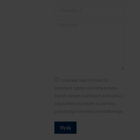
Company *
Message
Używając tego formularza
wyrażasz zgodę na przetwarzanie
Twoich danych osobowych w związku z
zapytaniem wysłanym za pomocą
powyższego formularza kontaktowego
Wyślij