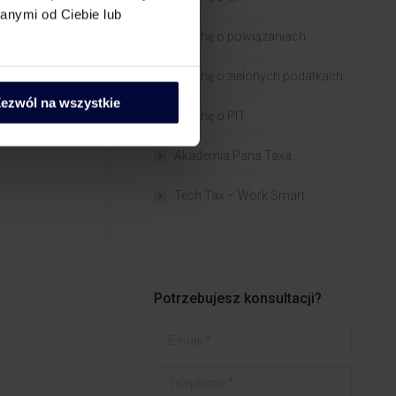
anymi od Ciebie lub
Trochę o powiązaniach​
Trochę o zielonych podatkach
ezwól na wszystkie
Trochę o PIT
Akademia Pana Taxa
Tech Tax – Work Smart
Potrzebujesz konsultacji?
E-mail *
Telephone *