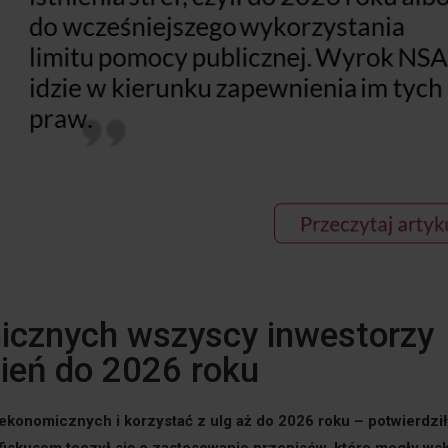
icznych wszyscy inwestorzy
ień do 2026 roku
 ekonomicznych i korzystać z ulg aż do 2026 roku – potwierdził
 fiskusem toczył się o zastosowanie przepisów, które mogły w