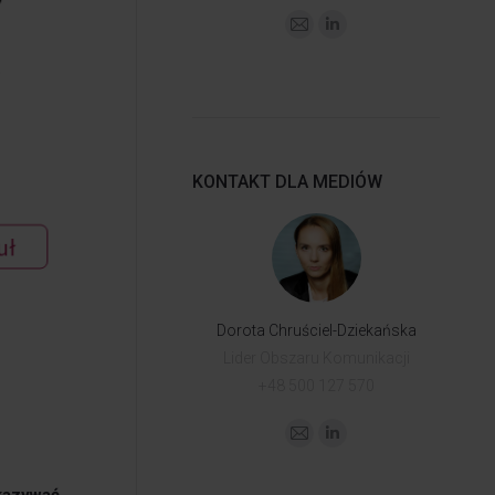
KONTAKT DLA MEDIÓW
Dorota Chruściel-Dziekańska
Lider Obszaru Komunikacji
+48 500 127 570
skazywać