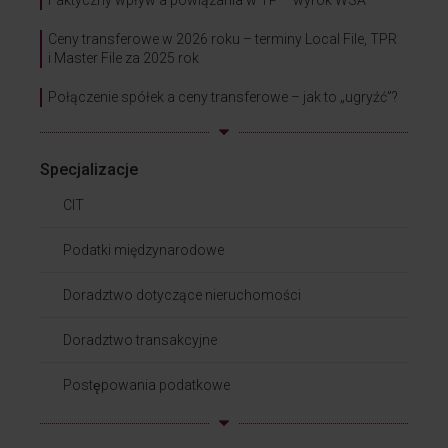
Faktyczny wpływ a powiązania w TP – wyrok WSA
Ceny transferowe w 2026 roku – terminy Local File, TPR
i Master File za 2025 rok
Połączenie spółek a ceny transferowe – jak to „ugryźć”?
Specjalizacje
CIT
Podatki międzynarodowe
Doradztwo dotyczące nieruchomości
Doradztwo transakcyjne
Postępowania podatkowe