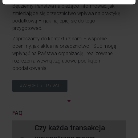
Będziemy Państwa na bieżąco informować, jak
zmieniające się orzecznictwo wpływa na praktykę
podatkową – i jak najlepiej się do tego
przygotować.
Zapraszamy do kontaktu z nami – wspólnie
ocenimy, jak aktualne orzecznictwo TSUE mogą
wpłynąć na Państwa organizację i realizowane
rozliczenia wewnątrzgrupowe pod kątem
opodatkowania.
#WIĘCEJ o TP i VAT
FAQ
Czy każda transakcja