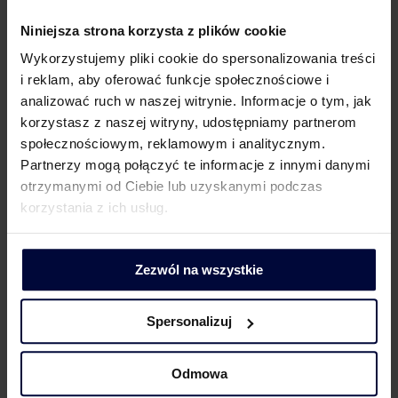
podatkowych
Niniejsza strona korzysta z plików cookie
Jak eksperci MDDP mogą
Wykorzystujemy pliki cookie do spersonalizowania treści
pomóc?
i reklam, aby oferować funkcje społecznościowe i
analizować ruch w naszej witrynie. Informacje o tym, jak
Eksperci MDDP wspierają firmy w kompleksowym
korzystasz z naszej witryny, udostępniamy partnerom
podejściu do rozliczeń wewnątrzgrupowych –
społecznościowym, reklamowym i analitycznym.
również w świetle aktualnych i przyszłych
Partnerzy mogą połączyć te informacje z innymi danymi
rozstrzygnięć kwestii podatkowych przez TSUE.
otrzymanymi od Ciebie lub uzyskanymi podczas
Łączymy interdyscyplinarną wiedzę z obszaru CIT,
korzystania z ich usług.
w tym cen transferowych i VAT, identyfikując w tym
samym czasie potencjalne ryzyka z perspektywy
obu podatków, analizując dokumentację
Zezwól na wszystkie
i wspierając w przygotowaniu rozwiązań zgodnych
z obowiązującymi regulacjami.
Spersonalizuj
W kolejnych wpisach przybliżymy Państwu
szczegółowo najnowsze sprawy TSUE i stanowiska
Rzeczników Generalnych – każdy wyrok i opinia
Odmowa
TSUE to osobny temat do szczegółowej analizy.