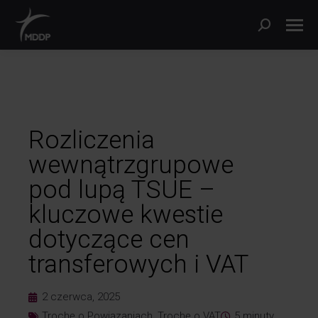
Rozliczenia
wewnątrzgrupowe
pod lupą TSUE –
kluczowe kwestie
dotyczące cen
transferowych i VAT
2 czerwca, 2025
Trochę o Powiązaniach
,
Trochę o VAT
5
minuty