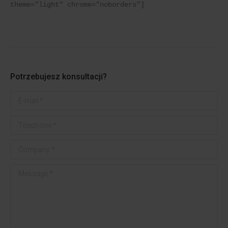
theme="light" chrome="noborders"]
Potrzebujesz konsultacji?
E-mail *
Telephone *
Company *
Message *