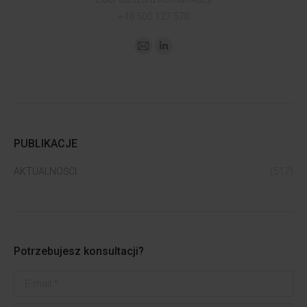
+48 500 127 570
Adres
Linkedin
e-
mail
PUBLIKACJE
AKTUALNOŚCI
(517)
Potrzebujesz konsultacji?
E-mail *