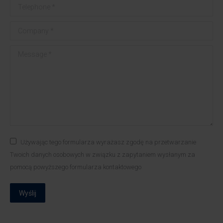
Telephone *
Company *
Message *
Używając tego formularza wyrażasz zgodę na przetwarzanie
Twoich danych osobowych w związku z zapytaniem wysłanym za
pomocą powyższego formularza kontaktowego
Wyślij