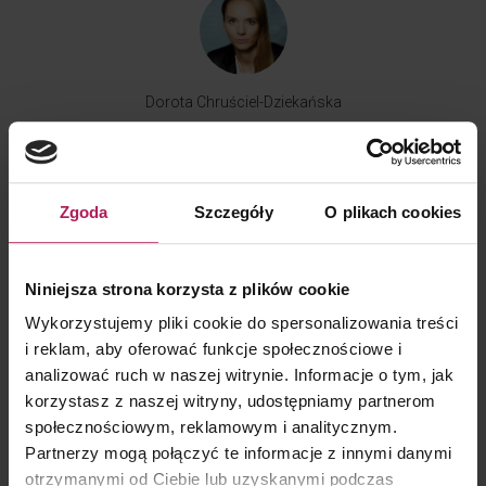
Dorota Chruściel-Dziekańska
Lider Obszaru Komunikacji
+48 500 127 570
Zgoda
Szczegóły
O plikach cookies
Adres
Linkedin
e-
mail
Niniejsza strona korzysta z plików cookie
Wykorzystujemy pliki cookie do spersonalizowania treści
i reklam, aby oferować funkcje społecznościowe i
WIĘCEJ WIEDZY
analizować ruch w naszej witrynie. Informacje o tym, jak
korzystasz z naszej witryny, udostępniamy partnerom
NASI EKSPERCI W MEDIACH
(1290)
społecznościowym, reklamowym i analitycznym.
TAX ALERT
(226)
Partnerzy mogą połączyć te informacje z innymi danymi
Trochę o CIT
(443)
otrzymanymi od Ciebie lub uzyskanymi podczas