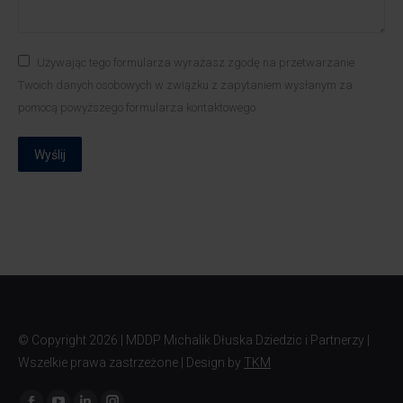
Używając tego formularza wyrażasz zgodę na przetwarzanie
Twoich danych osobowych w związku z zapytaniem wysłanym za
pomocą powyższego formularza kontaktowego
Wyślij
© Copyright
2026 | MDDP Michalik Dłuska Dziedzic i Partnerzy |
Wszelkie prawa zastrzeżone | Design by
TKM
Znajdź nas na: