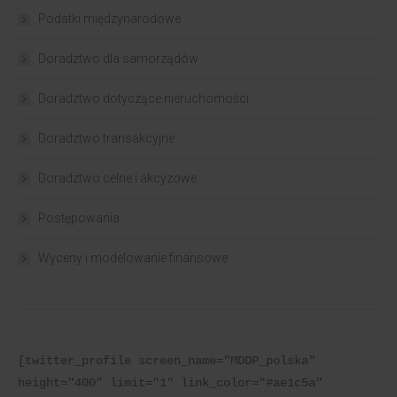
Podatki międzynarodowe
Doradztwo dla samorządów
Doradztwo dotyczące nieruchomości
Doradztwo transakcyjne
Doradztwo celne i akcyzowe
Postępowania
Wyceny i modelowanie finansowe
[twitter_profile screen_name="MDDP_polska" 
height="400" limit="1" link_color="#ae1c5a" 