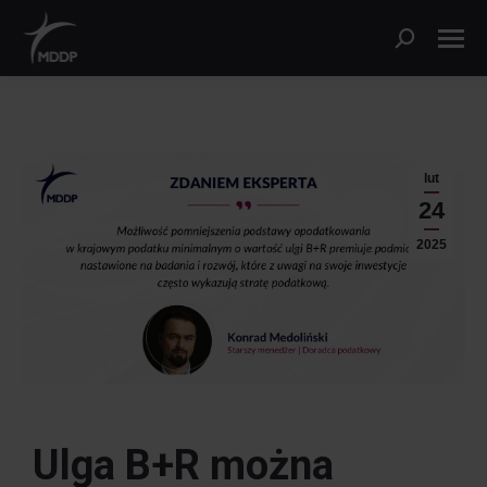
lut
24
2025
Ulga B+R można