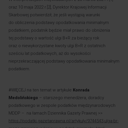
oraz 10 maja 2022 r.
[2]
, Dyrektor Krajowej Informacji
Skarbowej potwierdził, że jeśli wystąpią warunki
do obliczenia podstawy opodatkowania minimalnym
podatkiem, podatnik będzie miał prawo do obniżenia
tej podstawy o wartość ulgi B+R za bieżący rok
oraz o niewykorzystane kwoty ulgi B+R z ostatnich
sześciu lat podatkowych, aż do wysokości
nieprzekraczającej podstawy opodatkowania minimalnym
podatkiem.
#WIĘCEJ na ten temat w artykule
Konrada
Medolińskiego
– starszego menedżera, doradcy
podatkowego w zespole podatków międzynarodowych
MDDP – na łamach Dziennika Gazety Prawnej >>
https://podatki.gazetaprawna.pl/artykuly/9744543,ulga-br-