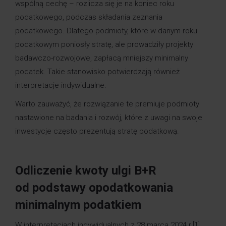
wspólną cechę – rozlicza się je na koniec roku
podatkowego, podczas składania zeznania
podatkowego. Dlatego podmioty, które w danym roku
podatkowym poniosły stratę, ale prowadziły projekty
badawczo-rozwojowe, zapłacą mniejszy minimalny
podatek. Takie stanowisko potwierdzają również
interpretacje indywidualne.
Warto zauważyć, że rozwiązanie te premiuje podmioty
nastawione na badania i rozwój, które z uwagi na swoje
inwestycje często prezentują stratę podatkową.
Odliczenie kwoty ulgi B+R
od podstawy opodatkowania
minimalnym podatkiem
W interpretacjach indywidualnych z 28 marca 2024 r.
[1]