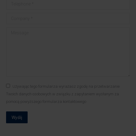
Telephone *
Company *
Message
Używając tego formularza wyrażasz zgodę na przetwarzanie
Twoich danych osobowych w związku z zapytaniem wysłanym za
pomocą powyższego formularza kontaktowego
Wyślij