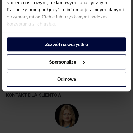
Ulga badawczo-rozwojowa >>
społecznościowym, reklamowym i analitycznym.
https://www.mddp.pl/ulga-br/
.
Partnerzy mogą połączyć te informacje z innymi danymi
otrzymanymi od Ciebie lub uzyskanymi podczas
korzystania z ich usług.
***
Zezwól na wszystkie
[1]
Sygn. 0111-KDIB1-3.4010.123.2024.1.MBD.
Spersonalizuj
[2]
Sygn. 0111-KDIB1-.4010.101.2022.1.MBD.
Odmowa
KONTAKT DLA KLIENTÓW