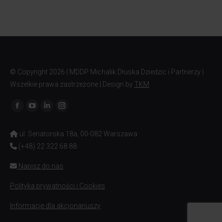
© Copyright
2026 | MDDP Michalik Dłuska Dziedzic i Partnerzy |
Wszelkie prawa zastrzeżone | Design by
TKM
Znajdź nas na:
ul. Senatorska 18a, 00-082 Warszawa
(+48) 22 322 68 88
Napisz do nas
Polityka prywatności i Cookies
Informacje dla akcjonariuszy