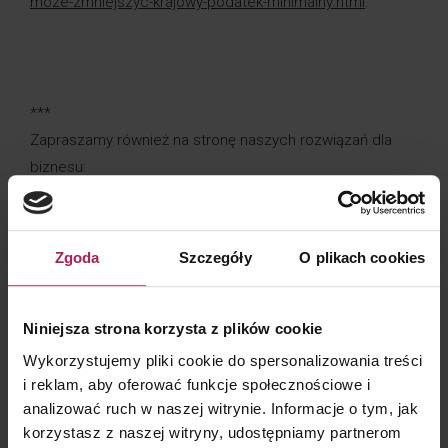
moze-zmniejszyc-krajowy-podatek-minimalny.html
.
***
Zapraszamy również na stronę naszych rozwiązań dla
biznesu:
Krajowy minimalny podatek dochodowy >>
https://www.mddp.pl/krajowy-minimalny-podatek-
dochodowy/
.
Zgoda
Szczegóły
O plikach cookies
Kalkulator krajowego podatku minimalnego >>
https://www.mddp.pl/krajowy-minimalny-podatek-
Niniejsza strona korzysta z plików cookie
dochodowy/#kalkulator
.
Wykorzystujemy pliki cookie do spersonalizowania treści
i reklam, aby oferować funkcje społecznościowe i
Ulgi i zwolnienia podatkowe w biznesie >>
analizować ruch w naszej witrynie. Informacje o tym, jak
https://www.mddp.pl/ulgi-i-zwolnienia-podatkowe/
.
korzystasz z naszej witryny, udostępniamy partnerom