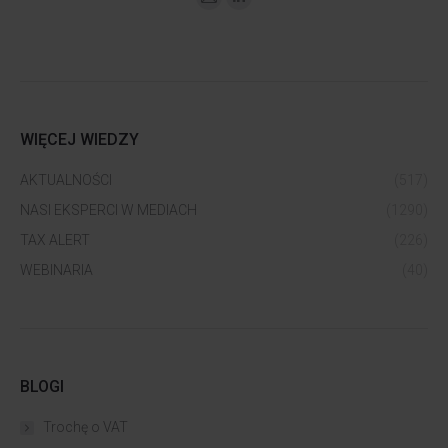
WIĘCEJ WIEDZY
AKTUALNOŚCI
(517)
NASI EKSPERCI W MEDIACH
(1290)
TAX ALERT
(226)
WEBINARIA
(40)
BLOGI
Trochę o VAT