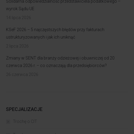
Solidarna odpowiedzialność przedstawiciela podatkowego –
wyrok Sądu UE
14 lipca 2026
KSeF 2026 – 5 najczęstszych błędów przy fakturach
ustrukturyzowanych i jak ich uniknąć
2 lipca 2026
Zmiany w SENT dla branży odzieżowej i obuwniczej od 20
czerwca 2026 r. – co oznaczają dla przedsiębiorców?
26 czerwca 2026
SPECJALIZACJE
Trochę o CIT