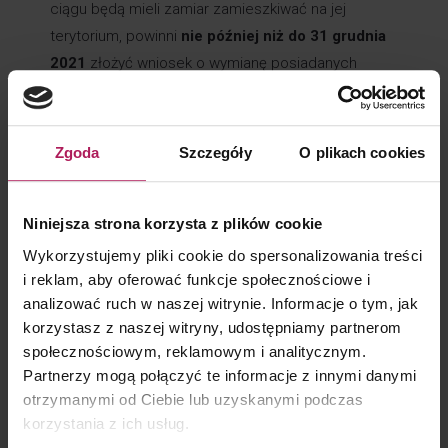
ciągu będą mieli zamiar zamieszkiwać na jej
terytorium, powinni
nie później niż do 31 grudnia
2021
złożyć wniosek o wymianę posiadanych
dokumentów na nowy format dokumentów
pobytowych, zawierającym adnotację o Umowie
Wystąpienia. Wydawaniem nowych dokumentów będą
Zgoda
Szczegóły
O plikach cookies
zajmować się urzędy wojewódzkie. Potwierdzenie
rejestracji pobytu obywatela UE, dotychczas mające
Niniejsza strona korzysta z plików cookie
formę niepraktycznej, dużej kartki, otrzyma formę
plastikowego dokumentu, zbliżonego do karty pobytu;
Wykorzystujemy pliki cookie do spersonalizowania treści
beneficjenci Umowy wystąpienia, którzy przebywali
i reklam, aby oferować funkcje społecznościowe i
analizować ruch w naszej witrynie. Informacje o tym, jak
legalnie w Polsce przed 31 grudnia 2020, jednak
korzystasz z naszej witryny, udostępniamy partnerom
nie złożyli wniosków o rejestrację pobytu
społecznościowym, reklamowym i analitycznym.
przed zakończeniem okresu przejściowego, powinni
Partnerzy mogą połączyć te informacje z innymi danymi
niezwłocznie po 1 stycznia 2021
zaaplikować
otrzymanymi od Ciebie lub uzyskanymi podczas
do właściwego urzędu wojewódzkiego
korzystania z ich usług.
o zarejestrowanie pobytu i wydanie stosownego