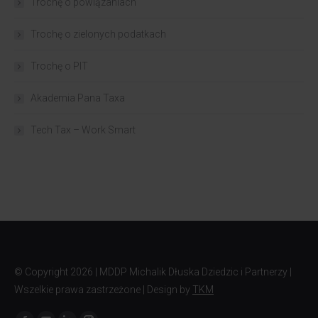
Trochę o powiązaniach​
Trochę o zielonych podatkach
Trochę o PIT
Akademia Pana Taxa
Tech Tax – Work Smart
© Copyright
2026 | MDDP Michalik Dłuska Dziedzic i Partnerzy |
Wszelkie prawa zastrzeżone | Design by
TKM