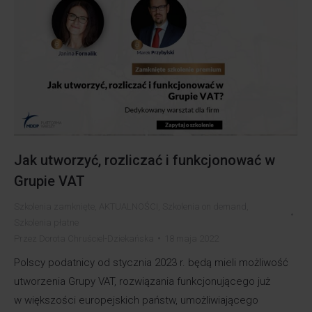
Jak utworzyć, rozliczać i funkcjonować w
Grupie VAT
Szkolenia zamknięte
,
AKTUALNOŚCI
,
Szkolenia on demand
,
Szkolenia płatne
Przez
Dorota Chruściel-Dziekańska
18 maja 2022
Polscy podatnicy od stycznia 2023 r. będą mieli możliwość
utworzenia Grupy VAT, rozwiązania funkcjonującego już
w większości europejskich państw, umożliwiającego