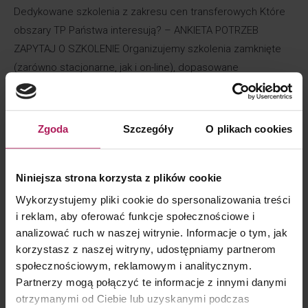
Dedykowane szkolenia z zakresu cen transferowych Które
obszary TP Państwa interesują? – ANKIETA POTRZEB
ZAPYTAJ O SZKOLENIE Organizujemy szkolenia zamknięte
(zarówno stacjonarne, jak i on-line), dopasowane
do Państwa potrzeb. Warsztaty prowadzą nasi eksperci
z obszaru cen transferowych, posiadający wiedzę
merytoryczną oraz wieloletnie, praktyczne doświadczenie
Zgoda
Szczegóły
O plikach cookies
w realizacji projektów TP w praktyce. Przykładowe obszary,
które mogą Państwa zainteresować: Jak wypełnić obowiązki
Niniejsza strona korzysta z plików cookie
z zakresu cen transferowych…
Wykorzystujemy pliki cookie do spersonalizowania treści
i reklam, aby oferować funkcje społecznościowe i
analizować ruch w naszej witrynie. Informacje o tym, jak
korzystasz z naszej witryny, udostępniamy partnerom
społecznościowym, reklamowym i analitycznym.
Partnerzy mogą połączyć te informacje z innymi danymi
otrzymanymi od Ciebie lub uzyskanymi podczas