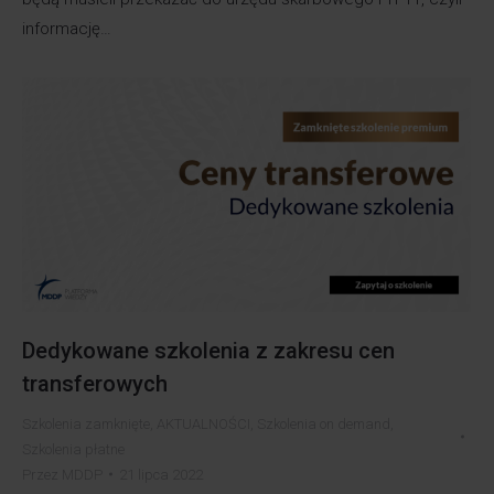
informację…
Dedykowane szkolenia z zakresu cen
transferowych
Szkolenia zamknięte
,
AKTUALNOŚCI
,
Szkolenia on demand
,
Szkolenia płatne
Przez
MDDP
21 lipca 2022