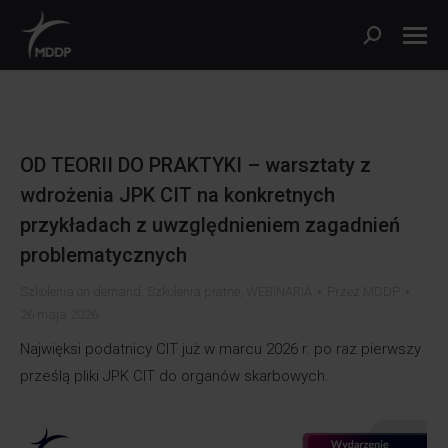
Szukaj:
OD TEORII DO PRAKTYKI – warsztaty z
wdrożenia JPK CIT na konkretnych
przykładach z uwzględnieniem zagadnień
problematycznych
Szkolenia on demand
,
Szkolenia płatne
,
WEBINARIA
Przez
MDDP
26 maja 2026
Najwięksi podatnicy CIT już w marcu 2026 r. po raz pierwszy
prześlą pliki JPK CIT do organów skarbowych.