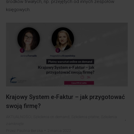
środków trwałych, np. przejętych od innych zespołów
księgowych.
Krajowy System e-Faktur – jak przygotować
swoją firmę?
AKTUALNOŚCI
,
Szkolenia on demand
,
Szkolenia płatne
,
Szkolenia
zamknięte
Przez
Paulina Berska
2 marca 2022