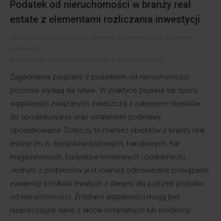
Podatek od nieruchomości w branży real
estate z elementami rozliczania inwestycji
AKTUALNOŚCI
,
Szkolenia on demand
,
Szkolenia płatne
,
Szkolenia
zamknięte
Przez
Dorota Chruściel-Dziekańska
13 kwietnia 2022
Zagadnienia związane z podatkiem od nieruchomości
pozornie wydają się łatwe. W praktyce pojawia się sporo
wątpliwości związanych zwłaszcza z zakresem obiektów
do opodatkowania oraz ustalaniem podstawy
opodatkowania. Dotyczy to również obiektów z branży real
estate (m.in. budynków biurowych, handlowych, hal
magazynowych, budynków hotelowych i podobnych).
Jednym z problemów jest również odpowiednie powiązanie
ewidencji środków trwałych z danymi dla potrzeb podatku
od nieruchomości. Źródłami wątpliwości mogą być
nieprecyzyjne dane z aktów notarialnych lub ewidencji