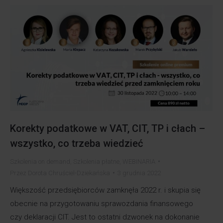
Korekty podatkowe w VAT, CIT, TP i cłach –
wszystko, co trzeba wiedzieć
Szkolenia on demand
,
Szkolenia płatne
,
WEBINARIA
Przez
Dorota Chruściel-Dziekańska
3 grudnia 2022
Większość przedsiębiorców zamknęła 2022 r. i skupia się
obecnie na przygotowaniu sprawozdania finansowego
czy deklaracji CIT. Jest to ostatni dzwonek na dokonanie