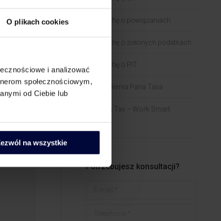
Trochę o powiązaniach​
O plikach cookies
rowych.
Trochę o zielonych podatkach
Trochę o PIT
ołecznościowe i analizować
artnerom społecznościowym,
Akademia Pana Taxa
anymi od Ciebie lub
Tech Tax – Work Smart
ezwól na wszystkie
Potrzebujesz konsultacji?
E-mail *
Telephone *