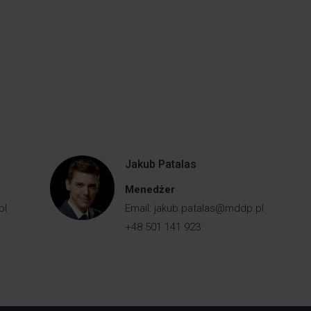
Jakub Patalas
Menedżer
pl
Email:
jakub.patalas@mddp.pl
+48 501 141 923