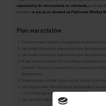
zapraszamy do skorzystania ze szkolenia,
podczas k
tematem
w wersji on demand na Platformie Wiedzy 
Plan warsztatów
Podsumowanie nowych obowiązków dotyczących tran
Jak ustalić obowiązek dokumentacyjny dla bezpośredn
Jak ustalić obowiązek dokumentacyjny dla pośrednich
W jaki sposób podejść do procedury weryfikacji kont
zakresie? Praktyczne wskazówki i omówienie przykła
Ministerstwa).
Oświadczenie i źródła, gdzie można szukać informacj
Jak przygotować dokumentację dla transakcji rajow
z tzw. Polskiego Ładu.
Jak uprościć cały proces – prezentacja autorskiego