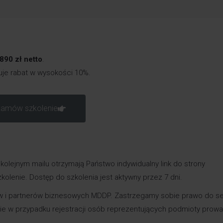
890 zł netto
.
guje rabat w wysokości 10%.
amów szkolenie
olejnym mailu otrzymają Państwo indywidualny link do strony
kolenie. Dostęp do szkolenia jest aktywny przez 7 dni.
tów i partnerów biznesowych MDDP. Zastrzegamy sobie prawo do se
ie w przypadku rejestracji osób reprezentujących podmioty prow