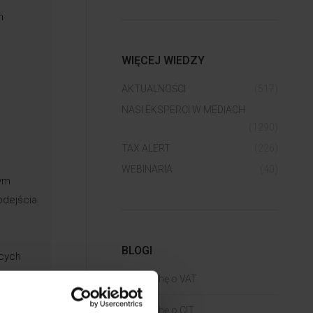
m
WIĘCEJ WIEDZY
AKTUALNOŚCI
(517)
NASI EKSPERCI W MEDIACH
(1290)
TAX ALERT
(226)
WEBINARIA
(40)
tym
odejścia
BLOGI
ących
Trochę o VAT
Trochę o CIT