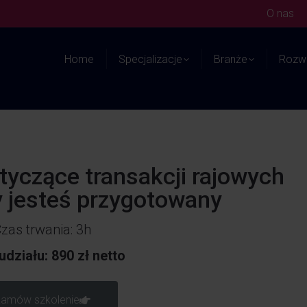
O nas
Home
Specjalizacje
Branże
Rozwi
yczące transakcji rajowych
y jesteś przygotowany
zas trwania: 3h
udziału: 890 zł netto
amów szkolenie