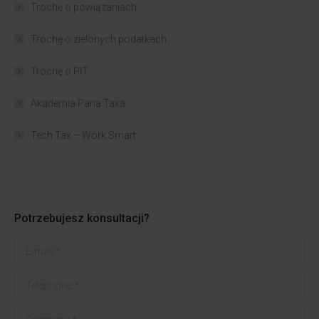
Trochę o powiązaniach​
Trochę o zielonych podatkach
Trochę o PIT
Akademia Pana Taxa
Tech Tax – Work Smart
Potrzebujesz konsultacji?
E-mail *
Telephone *
Company *