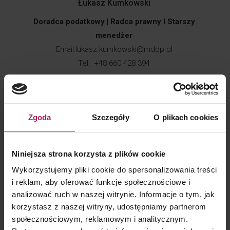
Łukasz Kumkowski
Doradca podatkowy | Radca prawny I Starszy
menedżer
Email:
lukasz.kumkowski@mddp.pl
Tel.: +48 660 428 394
Doradztwo w zakresie GloBE
Zgoda
Szczegóły
O plikach cookies
Polskie przepisy dotyczące globalnego podatku
minimalnego są złożone i w rezultacie wymagają
wieloaspektowych przygotowań do ich poprawnego
Niniejsza strona korzysta z plików cookie
wdrożenia. MDDP oferuje szerokie wsparcie w zakresie
Wykorzystujemy pliki cookie do spersonalizowania treści
GloBE dla polskich grup kapitałowych, jak i polskich
i reklam, aby oferować funkcje społecznościowe i
spółek zależnych funkcjonujących w międzynarodowych
analizować ruch w naszej witrynie. Informacje o tym, jak
korzystasz z naszej witryny, udostępniamy partnerom
grupach kapitałowych. Nasze doradztwo obejmuje
społecznościowym, reklamowym i analitycznym.
nie tylko pomoc w dostosowaniu procesów