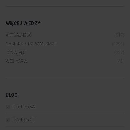
WIĘCEJ WIEDZY
AKTUALNOŚCI
(517)
NASI EKSPERCI W MEDIACH
(1290)
TAX ALERT
(226)
WEBINARIA
(40)
BLOGI
Trochę o VAT
Trochę o CIT