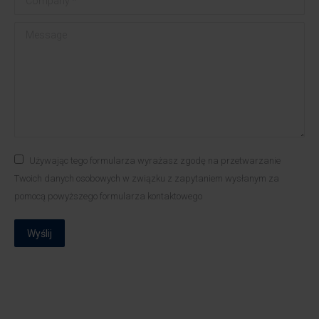
Message
Używając tego formularza wyrażasz zgodę na przetwarzanie
Twoich danych osobowych w związku z zapytaniem wysłanym za
pomocą powyższego formularza kontaktowego
Wyślij