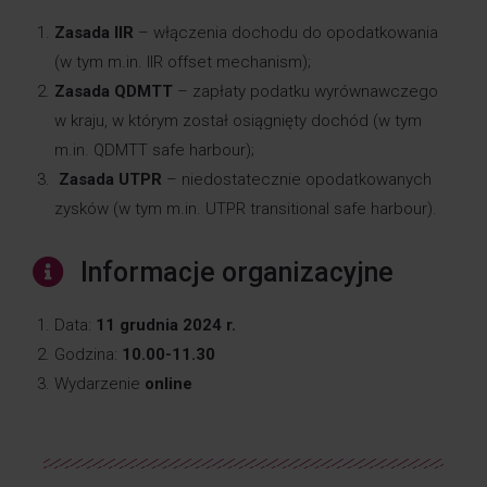
Zasada IIR
– włączenia dochodu do opodatkowania
(w tym m.in. IIR offset mechanism);
Zasada QDMTT
– zapłaty podatku wyrównawczego
w kraju, w którym został osiągnięty dochód (w tym
m.in. QDMTT safe harbour);
Zasada UTPR
– niedostatecznie opodatkowanych
zysków (w tym m.in. UTPR transitional safe harbour).
Informacje organizacyjne
Data:
11 grudnia 2024 r.
Godzina:
10.00-11.30
Wydarzenie
online