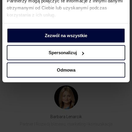
Partnerzy mogą połączyć te informacje z innymi danymi
oraz przeszkolenia pracowników, ale także
otrzymanymi od Ciebie lub uzyskanymi podczas
m.in. wsparcie w przygotowaniu danych i informacji,
korzystania z ich usług.
kalkulację efektywnej stawki podatku czy określenie
wpływu stosowania ulg.
Zezwól na wszystkie
#WIĘCEJ informacji na naszej stronie poświęconej GloBE
>>
https://www.mddp.pl/globalny-podatek-minimalny/
.
Spersonalizuj
Odmowa
KONTAKT DLA KLIENTÓW
Barbara Lenarcik
Partner | Rozwój biznesu, marketing i komunikacja