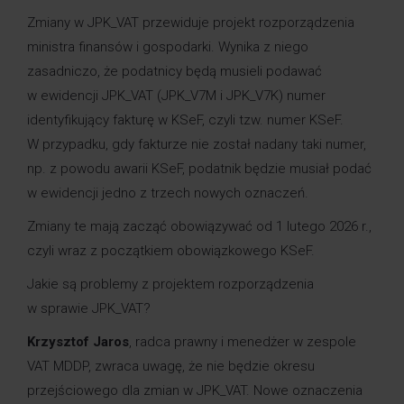
Zmiany w JPK_VAT przewiduje projekt rozporządzenia
ministra finansów i gospodarki. Wynika z niego
zasadniczo, że podatnicy będą musieli podawać
w ewidencji JPK_VAT (JPK_V7M i JPK_V7K) numer
identyfikujący fakturę w KSeF, czyli tzw. numer KSeF.
W przypadku, gdy fakturze nie został nadany taki numer,
np. z powodu awarii KSeF, podatnik będzie musiał podać
w ewidencji jedno z trzech nowych oznaczeń.
Zmiany te mają zacząć obowiązywać od 1 lutego 2026 r.,
czyli wraz z początkiem obowiązkowego KSeF.
Jakie są problemy z projektem rozporządzenia
w sprawie JPK_VAT?
Krzysztof Jaros
, radca prawny i menedżer w zespole
VAT MDDP, zwraca uwagę, że nie będzie okresu
przejściowego dla zmian w JPK_VAT. Nowe oznaczenia