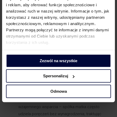
materiałów budowlanych przez podwykonawcę
i reklam, aby oferować funkcje społecznościowe i
(braki magazynowe). Czy w takiej sytuacji istnieje
analizować ruch w naszej witrynie. Informacje o tym, jak
ryzyko zakwestionowania zapłaconej kary umownej
korzystasz z naszej witryny, udostępniamy partnerom
jako kosztu podatkowego? Czy są jakieś sposoby
społecznościowym, reklamowym i analitycznym.
na ograniczenie tego ryzyka przy kolejnych
Partnerzy mogą połączyć te informacje z innymi danymi
projektach?
otrzymanymi od Ciebie lub uzyskanymi podczas
korzystania z ich usług.
Nasza spółka budowlana planuje ubiegać się
o kredyt bankowy na finansowanie inwestycji. Bank
wymaga dodatkowego zabezpieczenia, dlatego
Zezwól na wszystkie
udziałowiec – spółka matka – jest gotowy udzielić
poręczenia. Czy taka czynność traktowana jest jako
Spersonalizuj
transakcja w rozumieniu przepisów o cenach
transferowych i czy musimy rozważać obowiązki
Odmowa
dokumentacyjne?
W naszej grupie kapitałowej funkcjonuje zasada
wzajemnego wsparcia – spółka matka często
udziela poręczeń bez wynagrodzenia, traktując