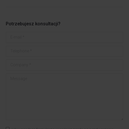
Potrzebujesz konsultacji?
E-mail *
Telephone *
Company *
Message