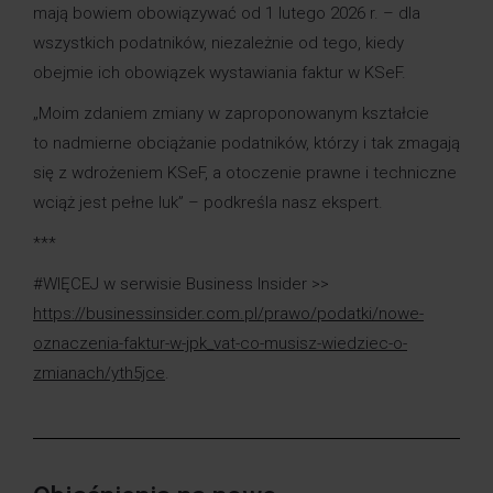
mają bowiem obowiązywać od 1 lutego 2026 r. – dla
wszystkich podatników, niezależnie od tego, kiedy
obejmie ich obowiązek wystawiania faktur w KSeF.
„Moim zdaniem zmiany w zaproponowanym kształcie
to nadmierne obciążanie podatników, którzy i tak zmagają
się z wdrożeniem KSeF, a otoczenie prawne i techniczne
wciąż jest pełne luk” – podkreśla nasz ekspert.
***
#WIĘCEJ w serwisie Business Insider >>
https://businessinsider.com.pl/prawo/podatki/nowe-
oznaczenia-faktur-w-jpk_vat-co-musisz-wiedziec-o-
zmianach/yth5jce
.