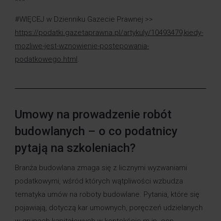
***
#WIĘCEJ w Dzienniku Gazecie Prawnej >>
https://podatki.gazetaprawna.pl/artykuly/10493479,kiedy-
mozliwe-jest-wznowienie-postepowania-
podatkowego.html
.
Umowy na prowadzenie robót
budowlanych – o co podatnicy
pytają na szkoleniach?
Branża budowlana zmaga się z licznymi wyzwaniami
podatkowymi, wśród których wątpliwości wzbudza
tematyka umów na roboty budowlane. Pytania, które się
pojawiają, dotyczą kar umownych, poręczeń udzielanych
w grupach kapitałowych w kontekście m.in. cen