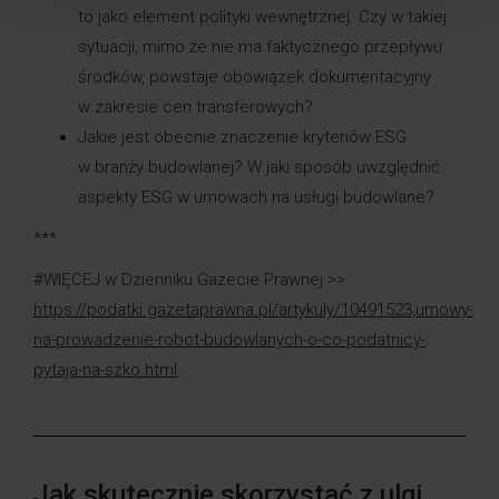
to jako element polityki wewnętrznej. Czy w takiej
sytuacji, mimo że nie ma faktycznego przepływu
środków, powstaje obowiązek dokumentacyjny
w zakresie cen transferowych?
Jakie jest obecnie znaczenie kryteriów ESG
w branży budowlanej? W jaki sposób uwzględnić
aspekty ESG w umowach na usługi budowlane?
***
#WIĘCEJ w Dzienniku Gazecie Prawnej >>
https://podatki.gazetaprawna.pl/artykuly/10491523,umowy-
na-prowadzenie-robot-budowlanych-o-co-podatnicy-
pytaja-na-szko.html
.
Jak skutecznie skorzystać z ulgi