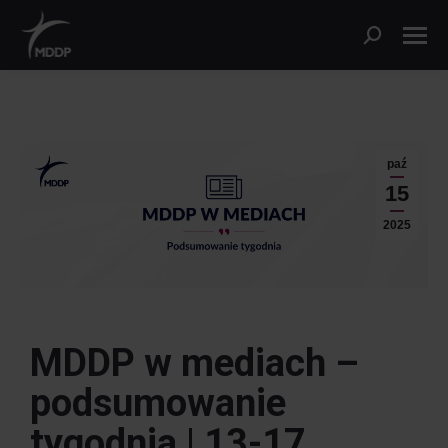
paź
15
2025
MDDP w mediach –
podsumowanie
tygodnia |
13-17