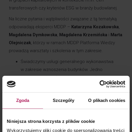
transferowych czy kryteriów ESG w branży budowlanej.
Na liczne pytania i wątpliwości związane z tą tematyką
odpowiadają eksperci MDDP –
Katarzyna Kozakowska
,
Magdalena Dymkowska
,
Magdalena Krzemińska
i
Marta
Olejniczak
, którzy w ramach MDDP Platforma Wiedzy
prowadzą warsztaty i szkolenia w tym zakresie.
Świadczymy usługi generalnego wykonawstwa
w zakresie wznoszenia budynków. Jedno
z ostatnich zleceń zrealizowaliśmy z 2-
miesiecznym opóźnieniem. Mimo, że po jego
ukończeniu nie zidentyfikowano wad, w umowie
Zgoda
Szczegóły
O plikach cookies
zawartej ze zlecającym przewidziano karę umowną
z tytułu nieukończenia prac we wskazanym
terminie. Opóźnienie nie było zależne od nas,
Niniejsza strona korzysta z plików cookie
a wynikało z wydłużonego czasu dostawy
Wykorzystujemy pliki cookie do spersonalizowania treści