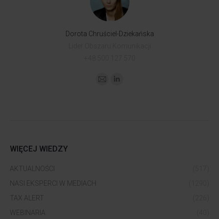
Dorota Chruściel-Dziekańska
Lider Obszaru Komunikacji
+48 500 127 570
WIĘCEJ WIEDZY
AKTUALNOŚCI
(517)
NASI EKSPERCI W MEDIACH
(1290)
TAX ALERT
(226)
WEBINARIA
(40)