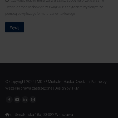
Używając tego formularza wyrażasz zgodę na przetwarzanie
Twoich danych osobowych w związku z zapytaniem wysłanym za
pomocą powyższego formularza kontaktowego
Wyślij
© Copyright
2026 | MDDP Michalik Dłuska Dziedzic i Partnerzy |
Wszelkie prawa zastrzeżone | Design by
TKM
Znajdź nas na:
ul. Senatorska 18a, 00-082 Warszawa