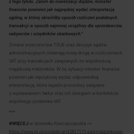
z tego tytułu. Zanim do nowelizacji dojdzie, minister
finansów powinien jak najprędzej wydać interpretację
ogólną, w której określiłby sposób rozliczeń podobnych
transakcji w sposób najmniej uciążliwy dla sprzedawców,
nabywców i urzędników skarbowych.”
Zmiana orzecznictwa TSUE oraz decyzje sądów
administracyjnych otwierają nową drogę w rozliczeniach
VAT przy transakcjach związanych ze wspólnością
majątkową małżonków. W tej sytuacji minister finansów
powinien jak najszybciej wydać odpowiednią
interpretację, która wyjaśni procedury związane
z wystawianiem faktur oraz ich obiegiem w kontekście
wspólnego podatnika VAT.
***
#WIĘCEJ
w dzienniku Rzeczpospolita >>
https://www.rp.pl/podatki/art42817171-sad-malzonkowie-