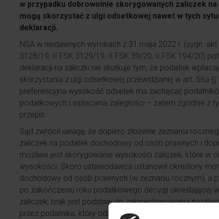
w przypadku dobrowolnie skorygowanych zaliczek na C
mogą skorzystać z ulgi odsetkowej nawet w tych sytu
deklaracji.
NSA w niedawnych wyrokach z 31 maja 2022 r. (sygn. akt 
3128/19, II FSK 3129/19, II FSK 39/20, II FSK 194/20) pot
deklaracji na zaliczki nie skutkuje tym, że podatnik wpłac
skorzystania z ulgi odsetkowej przewidzianej w art. 56a §
preferencyjna wysokość odsetek ma zachęcać podatnikó
podatkowych i wpłacania zaległości – zatem zgodnie z t
przepis.
Sąd zwrócił uwagę, że dopiero złożenie zeznania roczne
zaliczek na podatek dochodowy od osób prawnych i dop
możliwe jest skorygowanie wysokości zaliczek, które w ci
wysokości. Skoro ustawodawca ustanowił określony mom
dochodowy od osób prawnych (w zeznaniu rocznym), a pr
po zakończeniu roku podatkowego decyzji określającej w
zaliczek, brak jest podstaw do zakwestionowania możliwo
przez podatnika, który odsetki te uiszcza dobrowolnie.