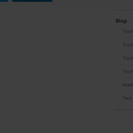
Blogi
Troc
Troch
Troch
Troch
Akad
Tech