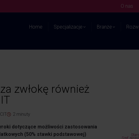
O nas
Home
Specjalizacje
Branże
Rozwi
za zwłokę również
CIT
 CIT
2
minuty
wyroki dotyczące możliwości zastosowania
odatkowych (50% stawki podstawowej)
Star
Szef zesp