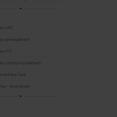
hę o VAT
ę o powiązaniach​
ę o PIT
ę o zielonych podatkach
emia Pana Taxa
 Tax – Work Smart