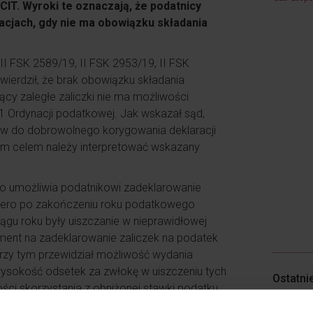
IT. Wyroki te oznaczają, że podatnicy
acjach, gdy nie ma obowiązku składania
II FSK 2589/19, II FSK 2953/19, II FSK
wierdził, że brak obowiązku składania
ający zaległe zaliczki nie ma możliwości
 1 Ordynacji podatkowej. Jak wskazał sąd,
w do dobrowolnego korygowania deklaracji
ym celem należy interpretować wskazany
go umożliwia podatnikowi zadeklarowanie
iero po zakończeniu roku podatkowego
ągu roku były uiszczanie w nieprawidłowej
ent na zadeklarowanie zaliczek na podatek
zy tym przewidział możliwość wydania
ysokość odsetek za zwłokę w uiszczeniu tych
Ostatni
ści skorzystania z obniżonej stawki podatku
Ulga na