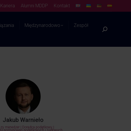
Kariera
Alumni MDDP
Kontakt
ązania
Międzynarodowo
Zespół
Platforma WIEDZY
Jakub Warnieło
szy menedżer | Doradca podatkowy |
ołu postępowań podatkowych i sądowych