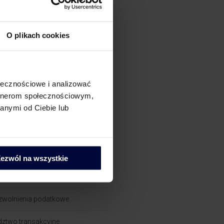
łowe robota, czyli jakie?
atyka raportowania JPK_CIT
lskie i zagraniczne oddziały
O plikach cookies
lansujące
wy Omnibus UE proponuje: mniej
ości, szersze zwolnienia i nowe
dla inwestycji
ołecznościowe i analizować
artnerom społecznościowym,
anymi od Ciebie lub
izacje
tki międzynarodowe
ezwól na wszystkie
dztwo dotyczące nieruchomości
i zwolnienia podatkowe
ztwo transakcyjne