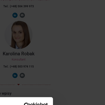
Tel.: (+48) 504 399 973
Karolina Robak
Konsultant
Tel.: (+48) 503 974 115
e wpisy
 robotyzację: zastosowanie