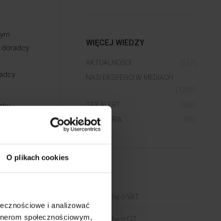
nym
WIĘCEJ WIEDZY
u doradcy
AKTUALNOŚCI
(517)
radcy
NASI EKSPERCI W MEDIACH
(1290)
TAX ALERT
(226)
zby
ównym
WEBINARIA
(40)
resów
O plikach cookies
BLOGI
arach
Trochę o VAT
ołecznościowe i analizować
artnerom społecznościowym,
Trochę o CIT