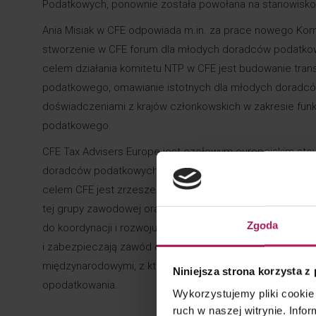
Podatkowych, ponownie została powołana na stanowisko 
Ania Misiak w CFE odpowiada m.in. za prace nowego Ko
stworzenie w CFE forum dla młodych doradców podatkowy
celem działania komitetu NTP w CFE jest budowanie tran
podatkowego, omawianie istotnych dla młodych doradców
doświadczeniami z krajów członkowskich w zakresie f
podatkowego.
CFE Tax Advisers Europe
jest czołowym europejskim sto
doradców podatkowych oraz instytuty podatkowe. Od 61 l
celem CFE jest zrzeszenie wszelkich organizacji dorad
tej grupy zawodowej oraz zapewnienie odpowiedniej ja
Zgoda
do koordynacji i rozwoju prawa podatkowego w Europie o
i zabezpieczają zawód doradcy podatkowego. CFE współpr
międzynarodowymi, z którymi dzieli się opiniami dotyc
Niniejsza strona korzysta z
opodatkowania.
Wykorzystujemy pliki cookie 
ruch w naszej witrynie. Inf