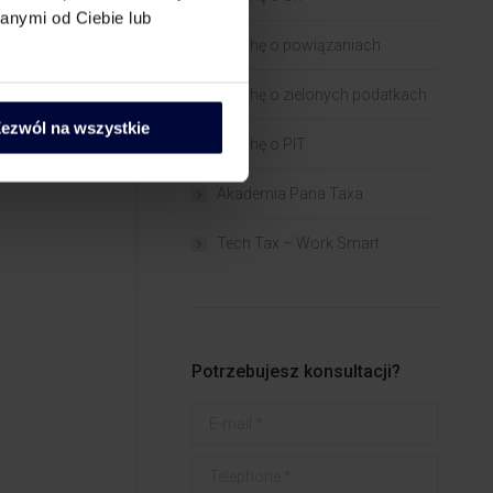
anymi od Ciebie lub
Trochę o powiązaniach​
Trochę o zielonych podatkach
ezwól na wszystkie
Trochę o PIT
Akademia Pana Taxa
Tech Tax – Work Smart
Potrzebujesz konsultacji?
E-mail *
Telephone *