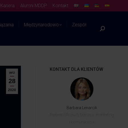
Kariera
Alumni MDDP
Kontakt
ązania
Międzynarodowo
Zespół
Platforma WIEDZY
KONTAKT DLA KLIENTÓW
wrz
28
2020
Barbara Lenarcik
Partner | Rozwój biznesu, marketing
i komunikacja