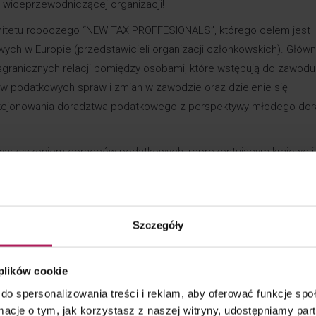
wiceprzewodniczącej organizacji!
mitetu roboczego “NEW TAX PROFFESIONALS”, którego celem jest
ch w Europie (przedstawicieli organizacji członkowskich). Głów
sgranicznych relacji pomiędzy osobami, które wstępują do zawod
 podatkowych spraw i zmian w zawodzie oraz dzielenie się
unkcjonowania doradztwa podatkowego z perspektywy młodego do
warzyszeniem doradców podatkowych, reprezentującym krajowe i
at organizacja zrzesza organizacje z 24 krajów europejskich. Gł
ców podatkowych ze wszystkich państw europejskich, obrona inte
kości usług świadczonych przez doradców podatkowych. CFE dąży
Szczegóły
raz promuje koordynację przepisów krajowych, które regulują
acuje z Komisją Europejską, OECD i innymi instytucjami
zącymi projektowanych rozwiązań podatkowych we wszystkich obsz
 plików cookie
do spersonalizowania treści i reklam, aby oferować funkcje sp
ormacje o tym, jak korzystasz z naszej witryny, udostępniamy p