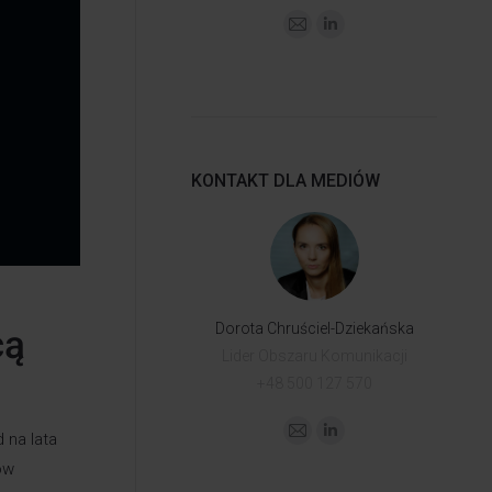
KONTAKT DLA MEDIÓW
Dorota Chruściel-Dziekańska
cą
Lider Obszaru Komunikacji
+48 500 127 570
 na lata
ów