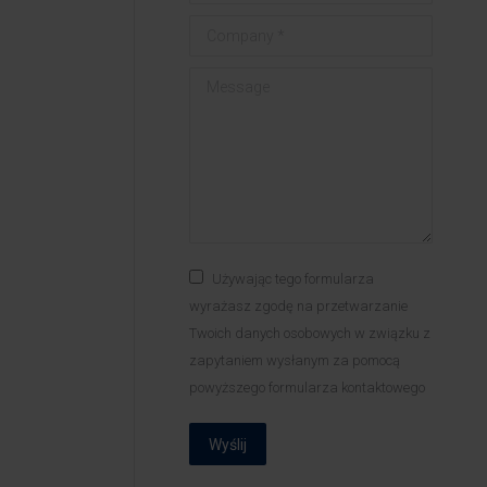
Company *
Message
Używając tego formularza
wyrażasz zgodę na przetwarzanie
Twoich danych osobowych w związku z
zapytaniem wysłanym za pomocą
powyższego formularza kontaktowego
Wyślij