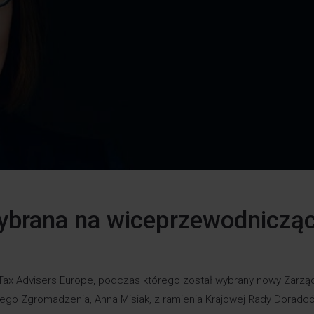
ybrana na wiceprzewodniczą
Tax Advisers Europe, podczas którego został wybrany nowy Zarząd
lnego Zgromadzenia,
Anna Misiak
, z ramienia Krajowej Rady Doradc