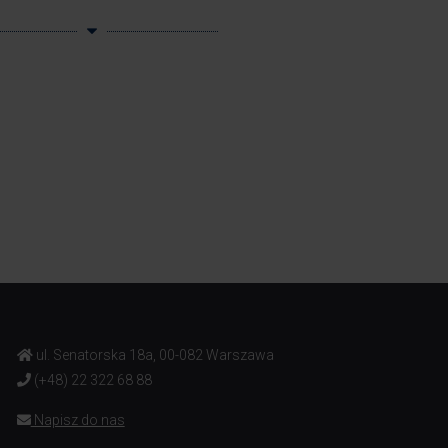
ul. Senatorska 18a, 00-082 Warszawa
(+48) 22 322 68 88
Napisz do nas