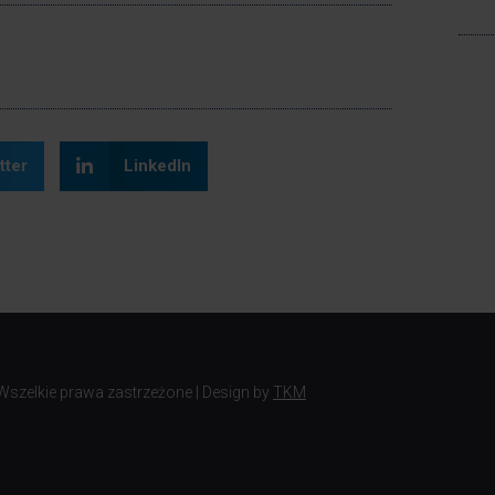
tter
LinkedIn
 Wszelkie prawa zastrzeżone | Design by
TKM