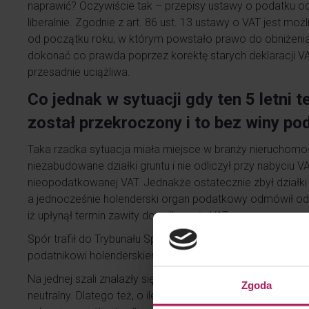
naprawić? Oczywiście tak – przepisy ustawy o podatku od
liberalnie. Zgodnie z art. 86 ust. 13 ustawy o VAT jest moż
od początku roku, w którym powstało prawo do obniżenia
dokonać co prawda poprzez korektę starych deklaracji VAT
przesadnie uciążliwa.
Co jednak w sytuacji gdy ten 5 letni 
został przekroczony i to bez winy po
Taka rzadka sytuacja miała miejsce w branży nieruchomoś
niezabudowane działki gruntu i nie odliczył przy nabyciu 
nieopodatkowanej VAT. Jednakże ostatecznie zbył działki
a jednocześnie holenderski organ podatkowy odmówił odli
iż upłynął termin zawity do odliczenia VAT.
Spór trafił do Trybunału Sprawiedliwości UE, który miał 
podatnikowi holenderskiemu przysługiwać.
Na jednej szali znalazły się argumenty zawsze mocno po
Zgoda
neutralny. Dlatego też, o ile nie prowadzi to do oszustw 