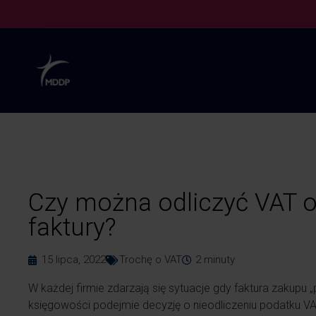
Czy można odliczyć VAT o
faktury?
15 lipca, 2022
Trochę o VAT
2
minuty
W każdej firmie zdarzają się sytuacje gdy faktura zakupu „
księgowości podejmie decyzję o nieodliczeniu podatku VA