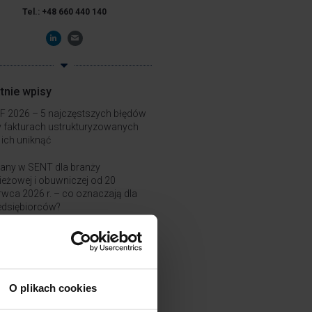
Tel.: +48 660 440 140
tnie wpisy
F 2026 – 5 najczęstszych błędów
y fakturach ustrukturyzowanych
k ich uniknąć
any w SENT dla branży
ieżowej i obuwniczej od 20
rwca 2026 r. – co oznaczają dla
edsiębiorców?
 KSeF umożliwia wybór daty
tawienia faktury?
O plikach cookies
jalizacje