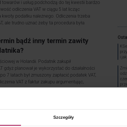
 towarów i usług podchodzą do tej kwestii bardzo
liwość odliczenia VAT w ciągu 5 lat licząc
 kwoty podatku należnego. Odliczenia trzeba
, ale trudno uznać żeby ta procedura była
Osta
termin bądź inny termin zawity
KSe
datnika?
prz
i ja
ciowej w Holandii. Podatnik zakupił
VAT gdyż planował je wykorzystać do działalności
Zmi
odz
 po 7 latach był zmuszony zapłacić podatek VAT,
cze
czenia VAT z faktur zakupu argumentując,
prz
Czy
zważyć czy odliczenie VAT powinno jednak
wys
dnoszone przez TSUE, iż podatek VAT powinien być
Szczegóły
Spec
oraz nadużyć, podatnikowi należy w jak najszerszym