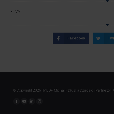
VAT
Facebook
Twi
© Copyright
2026 | MDDP Michalik Dłuska Dziedzic i Partnerzy |
Znajdź nas na: