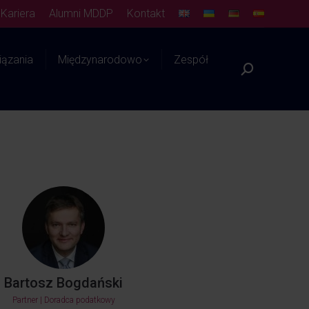
Kariera
Alumni MDDP
Kontakt
ązania
Międzynarodowo
Zespół
Platforma WIEDZY
Bartosz Bogdański
Partner | Doradca podatkowy