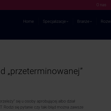
O nas
Home
Specjalizacje
Branże
Rozwi
d „przeterminowanej”
przeleży” się u osoby aprobującej albo dział
T. Rodzi się pytanie czy taki błąd można zawsze