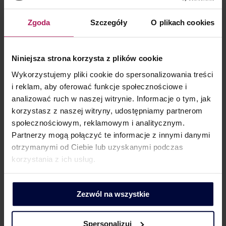
w porównaniu z wartością obrotu firmy ogółem;
Zgoda
Szczegóły
O plikach cookies
c) wartość nakładów, jakie ponosi spółka
na wykonywanie tego typu działalności
w porównaniu z nakładami na działalność główną.
Niniejsza strona korzysta z plików cookie
Zdaniem WSA w Warszawie odnosząc powyższe
Wykorzystujemy pliki cookie do spersonalizowania treści
przesłanki do okoliczności przedmiotowej sprawy,
i reklam, aby oferować funkcje społecznościowe i
należy uznać, że czynności spółki związane
analizować ruch w naszej witrynie. Informacje o tym, jak
z wymianą walut stanowią usługi pomocnicze
korzystasz z naszej witryny, udostępniamy partnerom
w rozumieniu art. 90 ust. 6 pkt 2 w zw. z art. 43 ust. 1
społecznościowym, reklamowym i analitycznym.
pkt 7 ustawy o VAT.
Partnerzy mogą połączyć te informacje z innymi danymi
DKIS wniósł na wyrok WSA w Warszawie skargę
otrzymanymi od Ciebie lub uzyskanymi podczas
kasacyjną do NSA, gdzie jednak przegrał. Sąd
korzystania z ich usług.
drugiej instancji w uzasadnieniu podkreślił, że aby
rozstrzygnąć powstałą w tej sprawie wątpliwość,
Zezwól na wszystkie
należy odwołać się do orzecznictwa TSUE.
Powołując się na wyrok TSUE z 29 kwietnia 2004 r.
w sprawie Empresa de Desenvolvimento Mineiro
Spersonalizuj