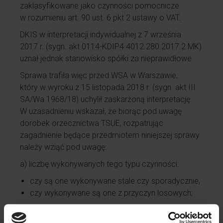
zaklasyfikowane jako czynności pomocnicze
w rozumieniu art. 90 ust. 6 pkt 2 ustawy o VAT.
DKIS w interpretacji indywidualnej z 7 września
2017 r. (sygn. akt 0114-KDIP4.4012.280.2017.2.MK)
uznał jednak stanowisko spółki za nieprawidłowe.
Sprawa trafiła więc przed WSA w Warszawie,
który w wyroku z 15 listopada 2018 r. (sygn. akt III
SA/Wa 1968/18) uchylił zaskarżoną interpretację.
W uzasadnieniu wskazał, że biorąc pod uwagę
dorobek orzecznictwa TSUE, rozpatrując
zagadnienie będące przedmiotem niniejszej sprawy
należy wziąć pod uwagę:
a) liczbę wykonywanych tego typu czynności:
czy są one wykonywane stale czy sporadycznie,
czy wykonywane są one z przyczyn losowych;
b) wartość tego typu czynności – wielkość obrotu
wynikającego z tego typu działalności