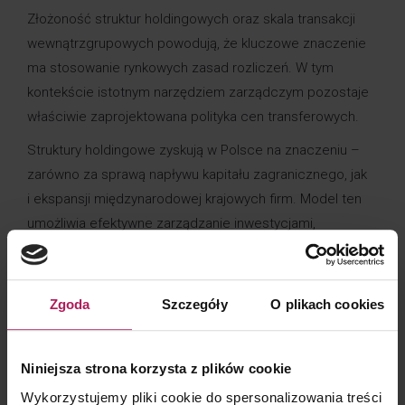
Złożoność struktur holdingowych oraz skala transakcji
wewnątrzgrupowych powodują, że kluczowe znaczenie
ma stosowanie rynkowych zasad rozliczeń. W tym
kontekście istotnym narzędziem zarządczym pozostaje
właściwie zaprojektowana polityka cen transferowych.
Struktury holdingowe zyskują w Polsce na znaczeniu –
zarówno za sprawą napływu kapitału zagranicznego, jak
i ekspansji międzynarodowej krajowych firm. Model ten
umożliwia efektywne zarządzanie inwestycjami,
konsolidację funkcji strategicznych, elastyczne
finansowanie oraz dywersyfikację działalności.
Zgoda
Szczegóły
O plikach cookies
Spółka holdingowa pełni funkcję właścicielską
i strategiczną: nadzoruje podmioty zależne, podejmuje
decyzje dotyczące rozwoju, finansowania
Niniejsza strona korzysta z plików cookie
czy restrukturyzacji oraz wyznacza kierunki działania
Wykorzystujemy pliki cookie do spersonalizowania treści
całej grupy. Wprowadzone do kodeksu spółek