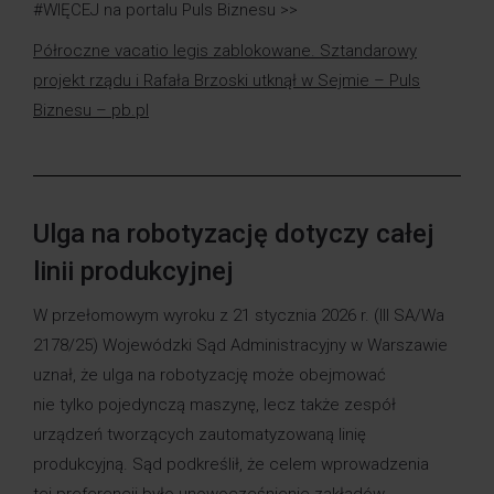
#WIĘCEJ na portalu Puls Biznesu >>
Półroczne vacatio legis zablokowane. Sztandarowy
projekt rządu i Rafała Brzoski utknął w Sejmie – Puls
Biznesu – pb.pl
Ulga na robotyzację dotyczy całej
linii produkcyjnej
W przełomowym wyroku z 21 stycznia 2026 r. (III SA/Wa
2178/25) Wojewódzki Sąd Administracyjny w Warszawie
uznał, że ulga na robotyzację może obejmować
nie tylko pojedynczą maszynę, lecz także zespół
urządzeń tworzących zautomatyzowaną linię
produkcyjną. Sąd podkreślił, że celem wprowadzenia
tej preferencji było unowocześnienie zakładów