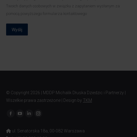
Twoich danych osobowych w związku z zapytaniem wysłanym za
pomocą powyższego formularza kontaktowego
Wyślij
© Copyright
2026 | MDDP Michalik Dłuska Dziedzic i Partnerzy |
Wszelkie prawa zastrzeżone | Design by
TKM
Znajdź nas na:
ul. Senatorska 18a, 00-082 Warszawa