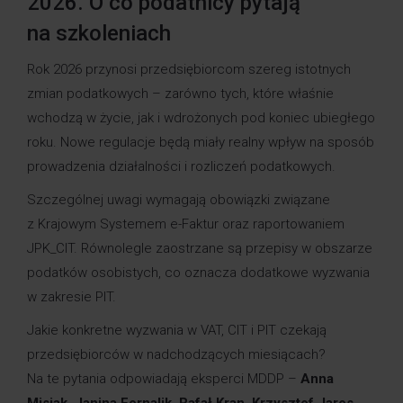
2026. O co podatnicy pytają
na szkoleniach
Rok 2026 przynosi przedsiębiorcom szereg istotnych
zmian podatkowych – zarówno tych, które właśnie
wchodzą w życie, jak i wdrożonych pod koniec ubiegłego
roku. Nowe regulacje będą miały realny wpływ na sposób
prowadzenia działalności i rozliczeń podatkowych.
Szczególnej uwagi wymagają obowiązki związane
z Krajowym Systemem e-Faktur oraz raportowaniem
JPK_CIT. Równolegle zaostrzane są przepisy w obszarze
podatków osobistych, co oznacza dodatkowe wyzwania
w zakresie PIT.
Jakie konkretne wyzwania w VAT, CIT i PIT czekają
przedsiębiorców w nadchodzących miesiącach?
Na te pytania odpowiadają eksperci MDDP –
Anna
Misiak
,
Janina Fornalik
,
Rafał Kran
,
Krzysztof Jaros
.