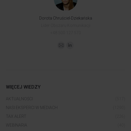
Dorota Chruściel-Dziekańska
Lider Obszaru Komunikacji
+48 500 127 570
WIĘCEJ WIEDZY
AKTUALNOŚCI
(517)
NASI EKSPERCI W MEDIACH
(1290)
TAX ALERT
(226)
WEBINARIA
(40)