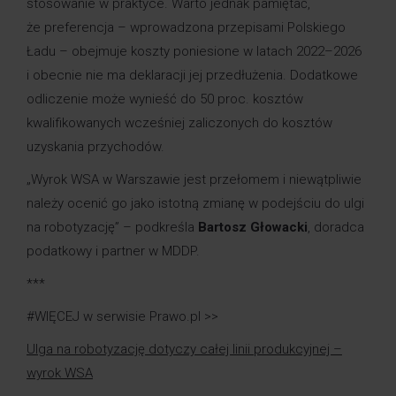
stosowanie w praktyce. Warto jednak pamiętać,
że preferencja – wprowadzona przepisami Polskiego
Ładu – obejmuje koszty poniesione w latach 2022–2026
i obecnie nie ma deklaracji jej przedłużenia. Dodatkowe
odliczenie może wynieść do 50 proc. kosztów
kwalifikowanych wcześniej zaliczonych do kosztów
uzyskania przychodów.
„Wyrok WSA w Warszawie jest przełomem i niewątpliwie
należy ocenić go jako istotną zmianę w podejściu do ulgi
na robotyzację” – podkreśla
Bartosz Głowacki
, doradca
podatkowy i partner w MDDP.
***
#WIĘCEJ w serwisie Prawo.pl >>
Ulga na robotyzację dotyczy całej linii produkcyjnej –
wyrok WSA