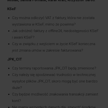
KSeF
Czy można odliczyć VAT z faktury, która nie została
wystawiona w KSeF, mimo że powinna?
Jak odróżnić faktury z offline24, niedostępności KSeF
i awarii KSeF?
Czy w związku z wejściem w życie KSeF konieczna
jest zmiana umów w zakresie fakturowania?
JPK_CIT
Czy terminy raportowania JPK_CIT będą zmienione?
Czy należy się spodziewać trudności w technicznej
wysyłce plików JPK_CIT, skoro mogą być one bardzo
duże?
Czy będzie możliwość znakowania transakcji zamiast
kont?
Nie mamy wszystkich danych dla „starych” środków