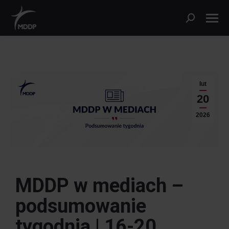
lut
20
2026
MDDP w mediach –
podsumowanie
tygodnia |
16-20