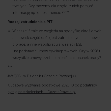
trwałych. Czy możemy dla części z nich pomijać
informację np. o dokumencie OT?
Rodzaj zatrudnienia a PIT
W naszej firmie ze względu na specyfikę określonych
stanowisk część osób jest zatrudnionych na umowę
o pracę, a inne współpracują w relacji B2B
i na podstawie umów cywilnoprawnych. Czy w 2026 r.
wszystkie umowy trzeba zmienić na stosunek pracy?
***
#WIĘCEJ w Dzienniku Gazecie Prawnej >>
Kluczowe wyzwania podatkowe 2026. O co podatnicy
pytają na szkoleniach – GazetaPrawna.pl