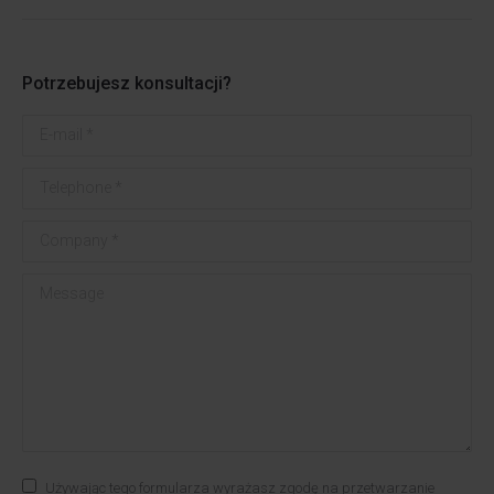
Potrzebujesz konsultacji?
E-mail *
Telephone *
Company *
Message
Używając tego formularza wyrażasz zgodę na przetwarzanie