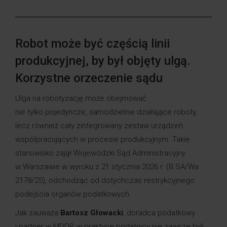
Robot może być częścią linii
produkcyjnej, by był objęty ulgą.
Korzystne orzeczenie sądu
Ulga na robotyzację może obejmować
nie tylko pojedyncze, samodzielnie działające roboty,
lecz również cały zintegrowany zestaw urządzeń
współpracujących w procesie produkcyjnym. Takie
stanowisko zajął Wojewódzki Sąd Administracyjny
w Warszawie w wyroku z 21 stycznia 2026 r. (III SA/Wa
2178/25), odchodząc od dotychczas restrykcyjnego
podejścia organów podatkowych.
Jak zauważa
Bartosz Głowacki
, doradca podatkowy
i partner w MDDP, w praktyce podatnicy nie zawsze byli