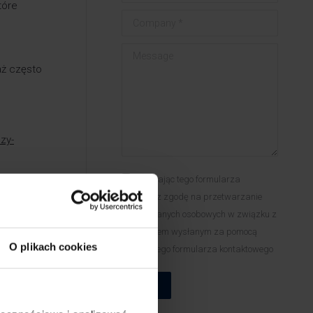
tóre
Company *
Message
aż często
zy-
Używając tego formularza
wyrażasz zgodę na przetwarzanie
Twoich danych osobowych w związku z
zapytaniem wysłanym za pomocą
O plikach cookies
powyższego formularza kontaktowego
u,
Wyślij
inarnych.