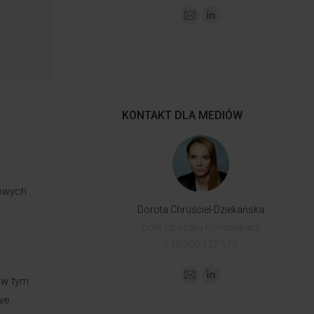
KONTAKT DLA MEDIÓW
towych
Dorota Chruściel-Dziekańska
Lider Obszaru Komunikacji
+48 500 127 570
 w tym
we.