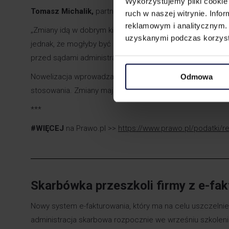
Wykorzystujemy pliki cookie 
Tomasz Michalik,
partner, doradca podatkowy MDDP, ko
ruch w naszej witrynie. Inf
reklamowym i analitycznym. 
„Zmiany idą w dobrym kierunku. To przystosowanie zaw
uzyskanymi podczas korzysta
jednak, że mogłyby być bardziej dalekosiężne. Szczególn
przed sądami administracyjnymi w togach, co zwiększy i
Nowelizacja wprowadza również zmiany w egzaminie na d
Odmowa
stosowania. Zmiany mają na celu poprawę jakości usług
***
#WIĘCEJ
na Prawo.pl >>
https://www.prawo.pl/podatki/r
Skarbówka przeszkoli firmy z e-fak
Nowy system e-fakturowania, który ma na celu uszczelnien
administracja skarbowa rozpocznie we wrześniu szkoleni