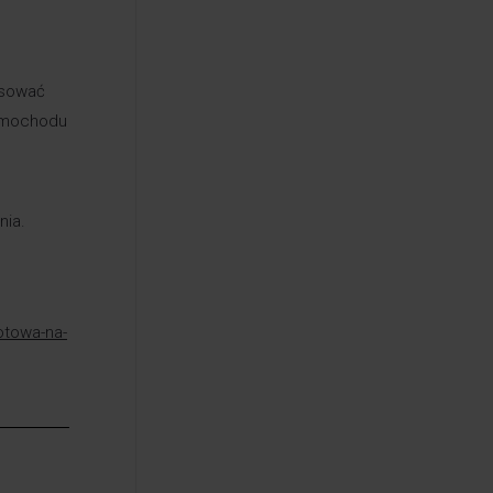
osować
samochodu
nia.
gotowa-na-