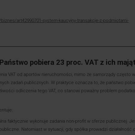
pl/biznes/art42990701-system-kaucyjny-transakcje-z-podmiotami-
 Państwo pobiera 23 proc. VAT z ich mają
cenia VAT od aportów nieruchomości, mimo że samorządy często 
nych zadań publicznych. W praktyce oznacza to, że państwo pobi
liwości odliczenia tego VAT, co stanowi poważny problem podatk
ntuje:
 faktycznie wykonuje zadania non-profit w sferze publicznej. Jeśl
a publiczne. Natomiast w sytuacji, gdy spółka prowadzi działalność 