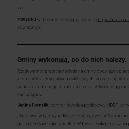
***
#WIĘCEJ
w dzienniku Rzeczpospolita >>
https://pro.rp.
powiazanymi
.
Gminy wykonują, co do nich należy.
Rządowa interpretacja nakłada na gminy obowiązek pła
je do spółek komunalnych działających na rzecz społecz
podatek z gminnego majątku, a same spółki nie mają moż
samorządów.
Janina Fornalik,
partner, doradca podatkowy MDDP, kome
„Kluczowa w tym wypadku jest ocena, czy spółka komunalna
gmina nie działa jako podatnik VAT, lecz realizuje zadani