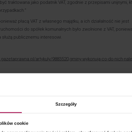
yć traktowana jako podatnik VAT, zgodnie z przepisami unijnymi, k
przypadkach.”
ponieważ płacą VAT z własnego majątku, a ich działalność nie jest
eruchomości do spółek komunalnych było zwolnione z VAT, poniew
 a służą publicznemu interesowi.
i.gazetaprawna.pl/artykuly/9883520,gminy-wykonuja-co-do-nich-nale
o – rząd przyjął projekt
Szczegóły
odatkowym, który wprowadza zmiany w zakresie wykonywania zawod
dowego. Zmiany obejmują m.in. możliwość świadczenia usług
 plików cookie
jów urzędowych oraz modyfikacje w zakresie postępowań dyscypl