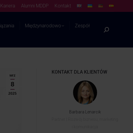
Kariera
Alumni MDDP
Kontakt
ązania
Międzynarodowo
Zespół
Platforma WIEDZY
KONTAKT DLA KLIENTÓW
wrz
8
2025
Barbara Lenarcik
Partner | Rozwój biznesu, marketing
i komunikacja