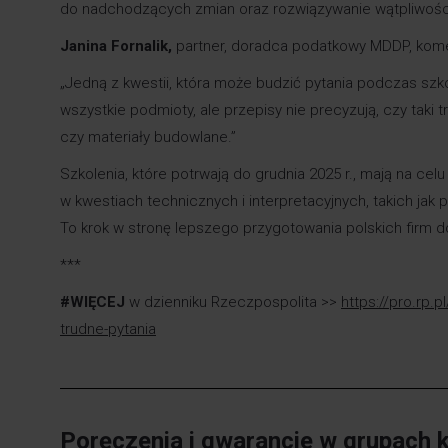
do nadchodzących zmian oraz rozwiązywanie wątpliwośc
Janina Fornalik,
partner, doradca podatkowy MDDP, kome
„Jedną z kwestii, która może budzić pytania podczas szko
wszystkie podmioty, ale przepisy nie precyzują, czy tak
czy materiały budowlane.”
Szkolenia, które potrwają do grudnia 2025 r., mają na ce
w kwestiach technicznych i interpretacyjnych, takich ja
To krok w stronę lepszego przygotowania polskich firm 
***
#WIĘCEJ
w dzienniku Rzeczpospolita >>
https://pro.rp.
trudne-pytania
Poręczenia i gwarancje w grupach 