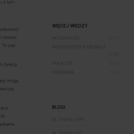
u z tym
WIĘCEJ WIEDZY
roducenci
 istotne
AKTUALNOŚCI
(517)
. To zaś
NASI EKSPERCI W MEDIACH
(1290)
TAX ALERT
(226)
h funkcji
WEBINARIA
(40)
kupy mogą
nawczej
BLOGI
acji
cie
Trochę o VAT
zyskania
Trochę o CIT