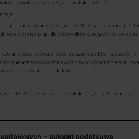
i dotyczących Krajowego Systemu e-Faktur (KSeF).
ntuje:
leń, jest zastosowanie faktur „Offline 24”. Zasadniczo mogą je st
i tryb będzie dostępny np. dla pracowników kupujących paliwo do 
lu rozwianie wszelkich wątpliwości związanych z KSeF, szczególnie
k połączenie istniejących systemów z nowym systemem e-fakturowa
do nowej rzeczywistości podatkowej.
pl/vat/art42975421-skarbowka-przeszkoli-firmy-z-e-faktur-musi-byc-
kapitałowych – pułapki podatkowe