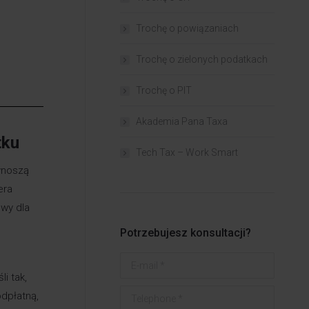
Trochę o powiązaniach​
Trochę o zielonych podatkach
Trochę o PIT
Akademia Pana Taxa
tku
Tech Tax – Work Smart
wnoszą
era
owy dla
Potrzebujesz konsultacji?
E-mail *
i tak,
Telephone *
odpłatną,