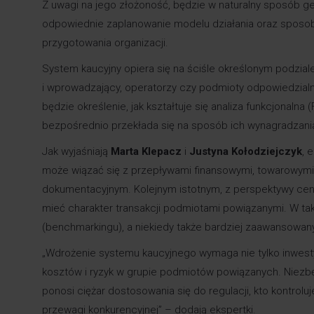
Z uwagi na jego złożoność, będzie w naturalny sposób 
odpowiednie zaplanowanie modelu działania oraz sposobu
przygotowania organizacji.
System kaucyjny opiera się na ściśle określonym podzia
i wprowadzający, operatorzy czy podmioty odpowiedzial
będzie określenie, jak kształtuje się analiza funkcjonal
bezpośrednio przekłada się na sposób ich wynagradzani
Jak wyjaśniają
Marta
Klepacz
i
Justyna Kołodziejczyk
, 
może wiązać się z przepływami finansowymi, towarowym
dokumentacyjnym. Kolejnym istotnym, z perspektywy cen
mieć charakter transakcji podmiotami powiązanymi. W ta
(benchmarkingu), a niekiedy także bardziej zaawansowa
„Wdrożenie systemu kaucyjnego wymaga nie tylko inwestycj
kosztów i ryzyk w grupie podmiotów powiązanych. Niezbęd
ponosi ciężar dostosowania się do regulacji, kto kontrolu
przewagi konkurencyjnej” – dodają ekspertki.