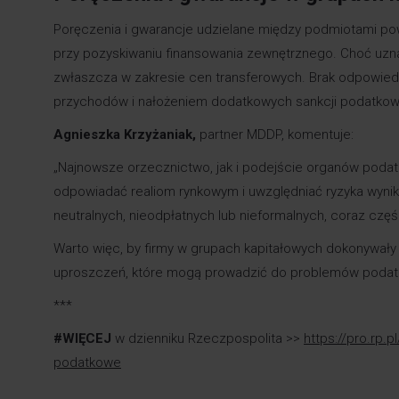
Poręczenia i gwarancje udzielane między podmiotami po
przy pozyskiwaniu finansowania zewnętrznego. Choć uzn
zwłaszcza w zakresie cen transferowych. Brak odpowie
przychodów i nałożeniem dodatkowych sankcji podatkow
Agnieszka Krzyżaniak
,
partner MDDP, komentuje:
„Najnowsze orzecznictwo, jak i podejście organów pod
odpowiadać realiom rynkowym i uwzględniać ryzyka wynika
neutralnych, nieodpłatnych lub nieformalnych, coraz cz
Warto więc, by firmy w grupach kapitałowych dokonywały 
uproszczeń, które mogą prowadzić do problemów poda
***
#WIĘCEJ
w dzienniku Rzeczpospolita >>
https://pro.rp.
podatkowe