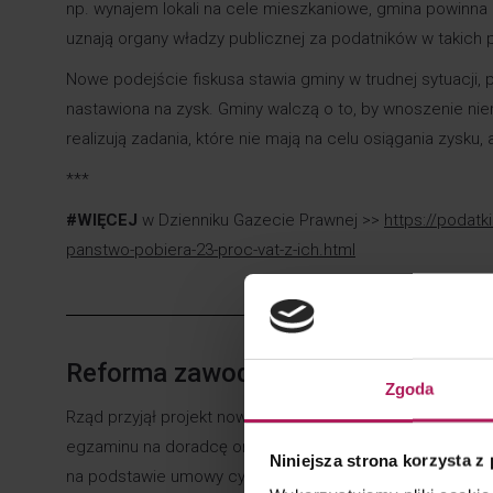
np. wynajem lokali na cele mieszkaniowe, gmina powinna b
uznają organy władzy publicznej za podatników w takich 
Nowe podejście fiskusa stawia gminy w trudnej sytuacji, 
nastawiona na zysk. Gminy walczą o to, by wnoszenie ni
realizują zadania, które nie mają na celu osiągania zysku,
***
#WIĘCEJ
w Dzienniku Gazecie Prawnej >>
https://podatk
panstwo-pobiera-23-proc-vat-z-ich.html
Reforma zawodu doradcy podatkoweg
Zgoda
Rząd przyjął projekt nowelizacji ustawy o doradztwie p
egzaminu na doradcę oraz kompetencji samorządu zawo
Niniejsza strona korzysta z
na podstawie umowy cywilnoprawnej, wprowadzenie stro