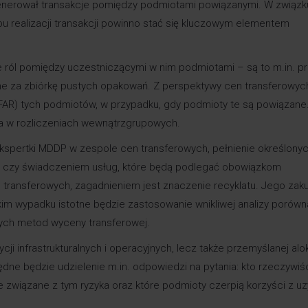
generował transakcje pomiędzy podmiotami powiązanymi. W związk
 realizacji transakcji powinno stać się kluczowym elementem
le ról pomiędzy uczestniczącymi w nim podmiotami – są to m.in. p
ne za zbiórkę pustych opakowań. Z perspektywy cen transferowych
na (FAR) tych podmiotów, w przypadku, gdy podmioty te są powiązane
a w rozliczeniach wewnątrzgrupowych.
ekspertki MDDP w zespole cen transferowych, pełnienie określonyc
i czy świadczeniem usług, które będą podlegać obowiązkom
 transferowych, zagadnieniem jest znaczenie recyklatu. Jego za
kim wypadku istotne będzie zastosowanie wnikliwej analizy porów
nych metod wyceny transferowej.
i infrastrukturalnych i operacyjnych, lecz także przemyślanej alok
ne będzie udzielenie m.in. odpowiedzi na pytania: kto rzeczywiś
je związane z tym ryzyka oraz które podmioty czerpią korzyści z u