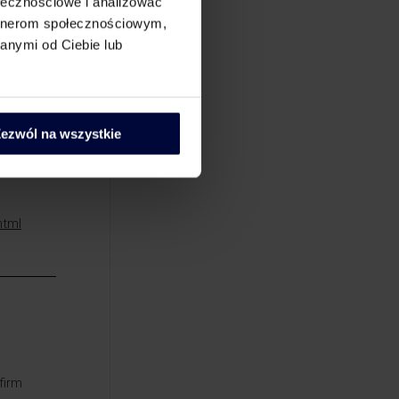
ołecznościowe i analizować
artnerom społecznościowym,
anymi od Ciebie lub
am
 ich
ezwól na wszystkie
html
firm