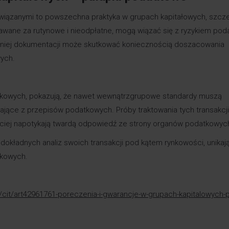
wiązanymi to powszechna praktyka w grupach kapitałowych, szcz
awane za rutynowe i nieodpłatne, mogą wiązać się z ryzykiem po
dniej dokumentacji może skutkować koniecznością doszacowania
ych.
atkowych, pokazują, że nawet wewnątrzgrupowe standardy muszą
jące z przepisów podatkowych. Próby traktowania tych transakcji
ęściej napotykają twardą odpowiedź ze strony organów podatkowych
dokładnych analiz swoich transakcji pod kątem rynkowości, unikaj
tkowych.
pl/cit/art42961761-poreczenia-i-gwarancje-w-grupach-kapitalowych-p