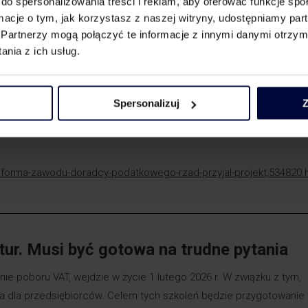
do spersonalizowania treści i reklam, aby oferować funkcje sp
mentuje:
ormacje o tym, jak korzystasz z naszej witryny, udostępniamy p
Partnerzy mogą połączyć te informacje z innymi danymi otrzym
odu doradcy podatkowego do rzeczywistości gospodarczej. Uważ
nia z ich usług.
ie ważne jest to, że doradcy będą mogli reprezentować klientów
ch rozpoznawalność jako profesjonalnych pełnomocników.”
oradcę, promując praktyczną znajomość przepisów i umiejętność
Spersonalizuj
Z
 doradztwa podatkowego.
eforma-zawodu-doradcy-podatkowego-rzad-przyjal-projekt,534820.
tur. Musi być gotowa na trudne pytania
ie poboru VAT, wejdzie w życie 1 lutego 2026 r. W związku z tym,
a dla przedsiębiorców. Celem tych szkoleń będzie przygotowanie 