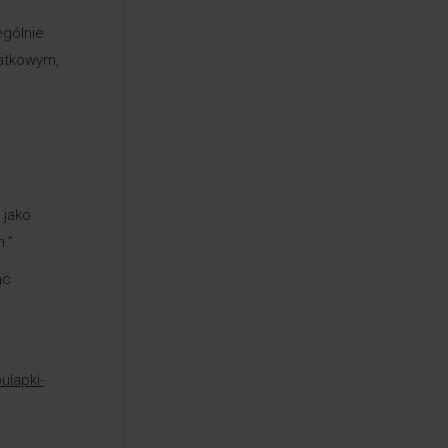
ególnie
datkowym,
 jako
.”
ąc
ulapki-