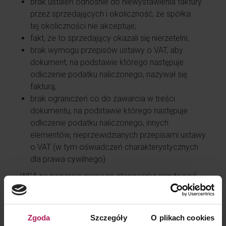
brak ustaleń odnośnie do niewystawienia faktury
przez sprzedających i okoliczność, że spółka
tej okoliczności nie akceptuje;
fakt, że to sprzedający okazali się nierzetelni;
brak wymogu przepisów ustawy o VAT, aby
dokument, na podstawie którego następuje
odliczenie podatku naliczonego, nazywał się
fakturą;
brak ograniczeń co do zawarcia w treści
dokumentu, na podstawie którego następuje
odliczenie podatku naliczonego, innych
elementów, nieprzewidzianych przepisami ustawy
o VAT (w tym oświadczeń charakterystycznych
dla prawa cywilnego).
WSA na poparcie swojego stanowiska przytoczył
także wskazany powyżej wyrok TSUE. Jednakże
nie wskazał przy tym, aby rozbieżność w stanie
faktycznym była na tyle istotna, by nie móc
Zgoda
Szczegóły
O plikach cookies
zastosować konkluzji wynikającej z wyroku TSUE.