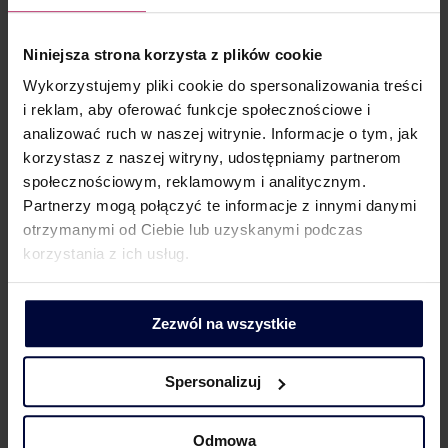
Znaczenie w VAT
Niniejsza strona korzysta z plików cookie
Wyrok WSA daje szanse na wykształcenie się linii
Wykorzystujemy pliki cookie do spersonalizowania treści
orzeczniczej, która da podatnikom prawo
i reklam, aby oferować funkcje społecznościowe i
do odliczenia podatku naliczonego, mimo
analizować ruch w naszej witrynie. Informacje o tym, jak
nieotrzymania faktury od kontrahenta, a wyłącznie
korzystasz z naszej witryny, udostępniamy partnerom
na podstawie umowy. W takim przypadku należy
społecznościowym, reklamowym i analitycznym.
jednak zadbać, aby w umowie została zawarta
Partnerzy mogą połączyć te informacje z innymi danymi
kwota podatku VAT, jak i inne elementy niezbędne
otrzymanymi od Ciebie lub uzyskanymi podczas
do uznania, że spełnione zostały materialne warunki
korzystania z ich usług.
prawa do odliczenia. Warto też przeanalizować,
czy w przeszłości podatnicy nie odliczyli podatku
naliczonego ze względu na brak faktury i w tym
Zezwól na wszystkie
zakresie przeanalizować treść umowy
oraz rozważyć możliwość dokonania odliczenia
Spersonalizuj
podatku naliczonego, jak też okres, za który takie
odliczenie mogłoby nastąpić.
Odmowa
Podkreślmy jednak, że – choć, w razie skargi