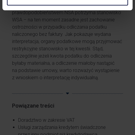
kasacyjnej, wydaje się, że z dużym
prawdopodobieństwem NSA potrzyma stanowisko
WSA – na ten moment zasadne jest zachowanie
ostrożności w przypadku odliczania podatku
naliczonego bez faktury. Jak pokazuje wydana
interpretacja, organy podatkowe mogą przyjmować
restrykcyjne stanowisko w tej kwestii. Stąd,
szczególnie jeżeli kwota podatku do odliczenia
byłaby materialna, a odliczenie miałoby nastąpić
na podstawie umowy, warto rozważyć wystąpienie
z wnioskiem o interpretację indywidualną.
Powiązane treści
Doradztwo w zakresie VAT
Usługi zarządzania kredytem świadczone
przez inny podmiot niż kredytodawca