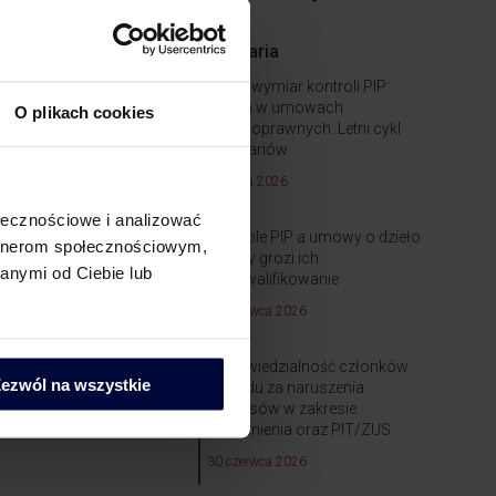
liczaniu umów zleceń
Webinaria
ny podatek
Nowy wymiar kontroli PIP:
ryzyka w umowach
O plikach cookies
 doradztwa dla
cywilnoprawnych. Letni cykl
webinariów
ie. – Firmy powinny
16 lipca 2026
dnio na rzecz
ołecznościowe i analizować
amoyska, doradca
Kontrole PIP a umowy o dzieło
artnerom społecznościowym,
– kiedy grozi ich
anymi od Ciebie lub
przekwalifikowanie
30 czerwca 2026
Odpowiedzialność członków
ezwól na wszystkie
zarządu za naruszenia
przepisów w zakresie
zatrudnienia oraz PIT/ZUS
30 czerwca 2026