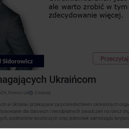
magających Ukraińcom
ACH
,
Pomoc-UA
2
minuty
h w Ukrainie, przekazane za pośrednictwem określonych organi
osowanie dla darowizn i nieodpłatnych świadczeń na rzecz org
ych, podmiotów leczniczych oraz jednostek samorządu terytoria