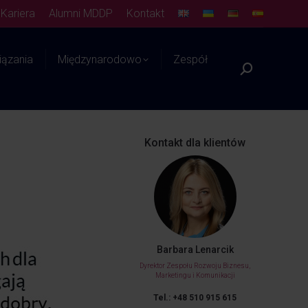
Kariera
Alumni MDDP
Kontakt
ązania
Międzynarodowo
Zespół
Platforma WIEDZY
Kontakt dla klientów
Barbara Lenarcik
Dyrektor Zespołu Rozwoju Biznesu,
Marketingu i Komunikacji
Tel.: +48 510 915 615