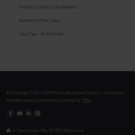
Trochę o zielonych podatkach
Akademia Pana Taxa
Tech Tax – Work Smart
© Copyright
2026 | MDDP Michalik Dłuska Dziedzic i Partnerzy |
Wszelkie prawa zastrzeżone | Design by
TKM
Znajdź nas na:
ul. Senatorska 18a, 00-082 Warszawa