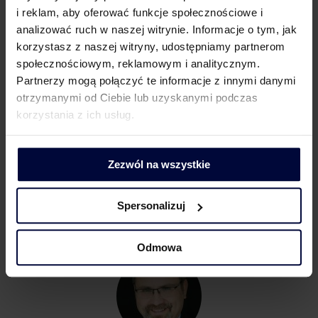
na bieżąco, tak aby nie skumulować obowiązków
i reklam, aby oferować funkcje społecznościowe i
na moment zniesienia stanu zagrożenia
analizować ruch w naszej witrynie. Informacje o tym, jak
epidemicznego (30-ego dnia po odwołaniu tego
korzystasz z naszej witryny, udostępniamy partnerom
stanu), co mam nadzieję, nastąpi w nieodległej
społecznościowym, reklamowym i analitycznym.
przyszłości.
Partnerzy mogą połączyć te informacje z innymi danymi
otrzymanymi od Ciebie lub uzyskanymi podczas
korzystania z ich usług.
Facebook
Twitter
Zezwól na wszystkie
LinkedIn
Spersonalizuj
Odmowa