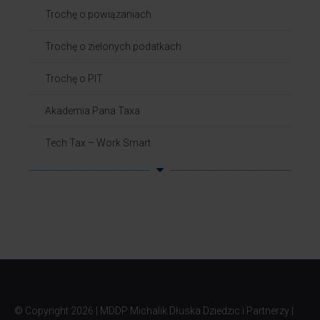
Trochę o powiązaniach​
Trochę o zielonych podatkach
Trochę o PIT
Akademia Pana Taxa
Tech Tax – Work Smart
© Copyright
2026 | MDDP Michalik Dłuska Dziedzic i Partnerzy |