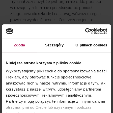
Trybunał zaznaczył, że jeśli organ nie odda podatku
w rozsądnym terminie i przedsiębiorca poniósł
z tego powodu szkodę finansową, wówczas organ
powinien wypłacić odsetki. Zastrzeżono jednak,
że zwroty z urzędu należy traktować jako wyjątek
możliwy do realizacji tylko wówczas, gdy stronom
transakcji nie da się zarzucić oszustwa
czy nadużycia prawa.
Zgoda
Szczegóły
O plikach cookies
Znaczenie w VAT
Niniejsza strona korzysta z plików cookie
TSUE w swoim orzeczeniu „poszedł na rękę”
podatnikowi. W polskim systemie podatkowym
Wykorzystujemy pliki cookie do spersonalizowania treści
niestety nie ma środków proceduralnych, które
i reklam, aby oferować funkcje społecznościowe i
umożliwiłyby podatnikowi wystąpienie bezpośrednio
analizować ruch w naszej witrynie. Informacje o tym, jak
do organu podatkowego z wnioskiem o zwrot
korzystasz z naszej witryny, udostępniamy partnerom
nienależnie zapłaconego podatku VAT w sytuacji,
społecznościowym, reklamowym i analitycznym.
gdy kontrahent-sprzedawca stał się niewypłacalny
Partnerzy mogą połączyć te informacje z innymi danymi
(
ergo
zwrócenie tej kwoty przez niego jest
otrzymanymi od Ciebie lub uzyskanymi podczas
niemożliwe). Jeżeli jednak nie da się odzyskać VAT