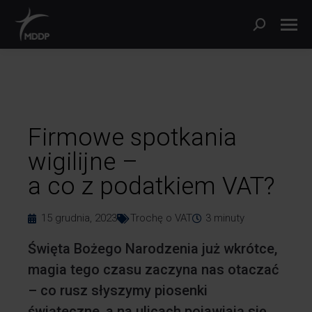
Firmowe spotkania
wigilijne –
a co z podatkiem VAT?
15 grudnia, 2023
Trochę o VAT
3
minuty
Święta Bożego Narodzenia już wkrótce,
magia tego czasu zaczyna nas otaczać
– co rusz słyszymy piosenki
świąteczne, a na ulicach pojawiają się