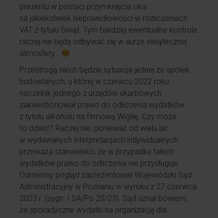
prezentu w postaci przymknięcia oka
na jakiekolwiek nieprawidłowości w rozliczeniach
VAT z tytułu Świąt. Tym bardziej ewentualne kontrole
raczej nie będą odbywać się w aurze świątecznej
atmosfery…
Przestrogą niech będzie sytuacja jednej ze spółek
budowlanych, u której w czerwcu 2022 roku
naczelnik jednego z urzędów skarbowych
zakwestionował prawo do odliczenia wydatków
z tytułu alkoholu na firmową Wigilię. Czy może
to dziwić? Raczej nie, ponieważ od wielu lat
w wydawanych interpretacjach indywidualnych
przeważa stanowisko, że w przypadku takich
wydatków prawo do odliczenia nie przysługuje.
Odmienny pogląd zaprezentował Wojewódzki Sąd
Administracyjny w Poznaniu w wyroku z 27 czerwca
2023 r. (sygn. I SA/Po 20/23). Sąd uznał bowiem,
że sporadyczne wydatki na organizację dla