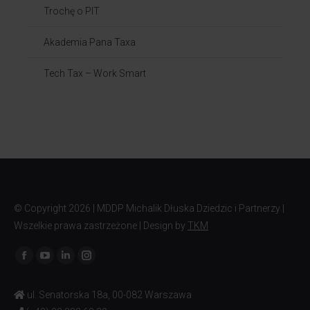
Trochę o PIT
Akademia Pana Taxa
Tech Tax – Work Smart
© Copyright
2026 | MDDP Michalik Dłuska Dziedzic i Partnerzy |
Wszelkie prawa zastrzeżone | Design by
TKM
Znajdź nas na:
ul. Senatorska 18a, 00-082 Warszawa