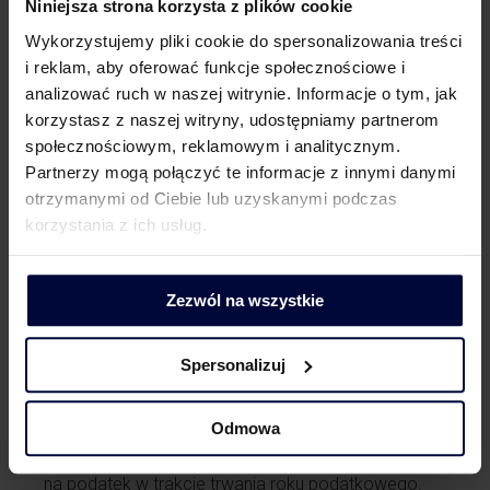
podatek dochodowy zapłacą po raz pierwszy
Niniejsza strona korzysta z plików cookie
do 30 marca 2025 roku.
Wykorzystujemy pliki cookie do spersonalizowania treści
i reklam, aby oferować funkcje społecznościowe i
Podatnicy z rokiem podatkowym innym niż
analizować ruch w naszej witrynie. Informacje o tym, jak
kalendarzowy zapłacą minimalny podatek
korzystasz z naszej witryny, udostępniamy partnerom
dochodowy na koniec 3 miesiąca od ostatniego
społecznościowym, reklamowym i analitycznym.
miesiąca roku podatkowego, który rozpoczął się
Partnerzy mogą połączyć te informacje z innymi danymi
przed 1 stycznia 2024 roku (czyli w terminie
otrzymanymi od Ciebie lub uzyskanymi podczas
złożenia przez nich deklaracji CIT-8).
korzystania z ich usług.
Niemniej, już dziś warto przyjrzeć się regulacji
tak aby z wyprzedzeniem czasowym przygotować
się do ewentualnego nowego podatku. Może się
Zezwól na wszystkie
okazać koniecznym wyodrębnienie poszczególnych
pozycji w systemie księgowym tak aby w szybszy
Spersonalizuj
i klarowny sposób sprawdzić czy podlega się
regulacji o podatku minimalnym.
Odmowa
Minimalny podatek dochodowy jest płatny raz –
na koniec roku. Nie ma obowiązku uiszczać zaliczek
na podatek w trakcie trwania roku podatkowego.