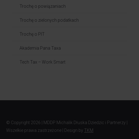
Trochę o powiązaniach​
Trochę o zielonych podatkach
Trochę o PIT
Akademia Pana Taxa
Tech Tax – Work Smart
© Copyright
2026 | MDDP Michalik Dłuska Dziedzic i Partnerzy |
Wszelkie prawa zastrzeżone | Design by
TKM