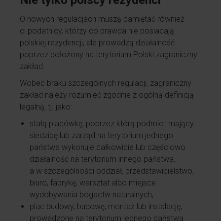
Nie tylko polscy rezydenci
O nowych regulacjach muszą pamiętać również
ci podatnicy, którzy co prawda nie posiadają
polskiej rezydencji, ale prowadzą działalność
poprzez położony na terytorium Polski zagraniczny
zakład.
Wobec braku szczególnych regulacji, zagraniczny
zakład należy rozumieć zgodnie z ogólną definicją
legalną, tj. jako:
stałą placówkę, poprzez którą podmiot mający
siedzibę lub zarząd na terytorium jednego
państwa wykonuje całkowicie lub częściowo
działalność na terytorium innego państwa,
a w szczególności oddział, przedstawicielstwo,
biuro, fabrykę, warsztat albo miejsce
wydobywania bogactw naturalnych,
plac budowy, budowę, montaż lub instalację,
prowadzone na terytorium jednego państwa