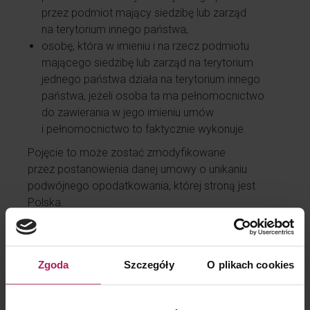
przez podmiot mający siedzibę lub zarząd
na terytorium innego państwa,
osobę, która w imieniu i na rzecz podmiotu
mającego siedzibę lub zarząd na terytorium
jednego państwa działa na terytorium innego
państwa, jeżeli osoba ta ma pełnomocnictwo
do zawierania w jego imieniu umów
i pełnomocnictwo to faktycznie wykonuje.
Pojęcie to może zostać zmodyfikowane
przez postanowienia danej umowy o unikaniu
podwójnego opodatkowania, której stroną jest
Polska.
Termin zapłaty minimalnego
podatku dochodowego?
Zgoda
Szczegóły
O plikach cookies
Podatnicy podatku dochodowego z rokiem
podatkowym równym kalendarzowemu minimalny