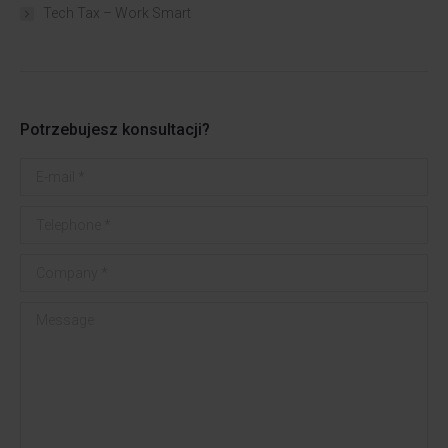
Tech Tax – Work Smart
Potrzebujesz konsultacji?
E-mail *
Telephone *
Company *
Message