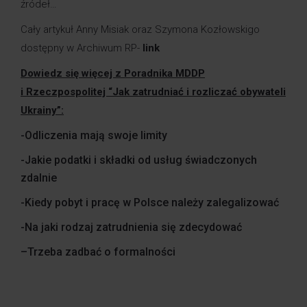
źródeł…
Cały artykuł
Anny Misiak
oraz Szymona Kozłowskigo
dostępny w Archiwum RP-
link
Dowiedz się więcej z Poradnika MDDP
i Rzeczpospolitej “Jak zatrudniać i rozliczać obywateli
Ukrainy”:
-Odliczenia mają swoje limity
-Jakie podatki i składki od usług świadczonych
zdalnie
-Kiedy pobyt i pracę w Polsce należy zalegalizować
-Na jaki rodzaj zatrudnienia się zdecydować
–
Trzeba zadbać o formalności