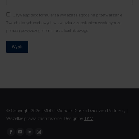
Używając tego formularza wyrażasz zgodę na przetwarzanie
Twoich danych osobowych w związku z zapytaniem wysłanym za
pomocą powyższego formularza kontaktowego
Wyślij
© Copyright
2026 | MDDP Michalik Dłuska Dziedzic i Partnerzy |
Wszelkie prawa zastrzeżone | Design by
TKM
Znajdź nas na: