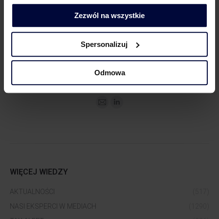
Zezwól na wszystkie
Spersonalizuj
Dorota Chruściel-Dziekańska
Lider Obszaru Komunikacji
Odmowa
+48 500 127 570
WIĘCEJ WIEDZY
AKTUALNOŚCI
(517)
NASI EKSPERCI W MEDIACH
(1290)