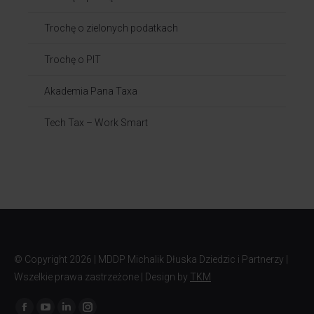
Trochę o zielonych podatkach
Trochę o PIT
Akademia Pana Taxa
Tech Tax – Work Smart
© Copyright
2026 | MDDP Michalik Dłuska Dziedzic i Partnerzy |
Wszelkie prawa zastrzeżone | Design by
TKM
Znajdź nas na: