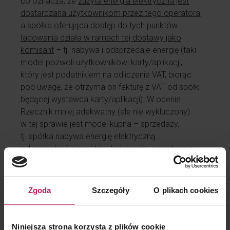
co oznacza, że
zużyta energia elektryczna jest
dostarczana użytkownikom przez tego operatora,
a spółka oferująca dostęp do tych punktów
ładowania działa w ramach tej dostawy jako
komisant
– tj. nabywa i odsprzedaje energię (taki
model pozwoli użytkownikowi karty/aplikacji,
który jest podatnikiem na odliczenie VAT, biorąc
pod uwagę, że otrzyma on fakturę z VAT od spółki
będącej wystawca karty/aplikacji). W ocenie
Rzecznik mniej adekwatny (ale nie wykluczony)
w tej sprawie jest model kupna – sprzedaży,
tj. spółka nabywa energię elektryczną
od operatorów punktów ładowania, a następnie
sprzedaje ją użytkownikowi karty/aplikacji. Niemniej
jednak w tej sprawie konieczne byłoby przeniesienie
własności energii elektrycznej z operatorów
Zgoda
Szczegóły
O plikach cookies
punktów ładowania na spółkę, aby mogła ona
ją dalej sprzedawać użytkownikowi karty/aplikacji.
Niniejsza strona korzysta z plików cookie
W oparciu o powyższe rozstrzygnięcie zauważamy,