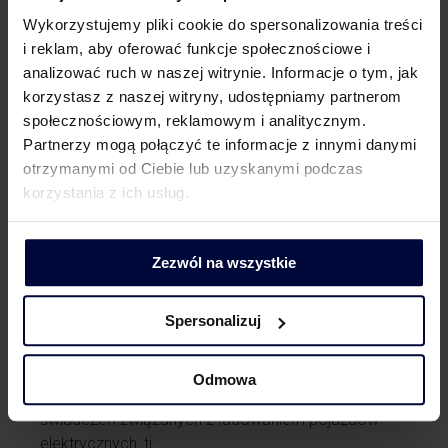
że dopiero się kształtuje orzecznictwo sądów jak
Wykorzystujemy pliki cookie do spersonalizowania treści
i organów podatkowych w zakresie VAT w związku
i reklam, aby oferować funkcje społecznościowe i
z udostępnianiem stacji ładowania pojazdów
analizować ruch w naszej witrynie. Informacje o tym, jak
elektrycznych.
korzystasz z naszej witryny, udostępniamy partnerom
społecznościowym, reklamowym i analitycznym.
Poza kwestią opodatkowania VAT pozostaje
Partnerzy mogą połączyć te informacje z innymi danymi
weryfikacja obowiązków akcyzowych związanych
otrzymanymi od Ciebie lub uzyskanymi podczas
z obrotem energią elektryczną. Tutaj różnice
korzystania z ich usług.
w obowiązkach mogą wynikać zarówno ze źródła
pozyskania energii elektrycznej, jak też ze statusu
odbiorców.
Zezwól na wszystkie
Jak się przygotować?
Spersonalizuj
Wejście w życie AFIR i potencjał szerszego rozwoju
biznesu, a z drugiej strony kształtujące się podejście
podatkowe, powinno skłonić m.in. operatorów stacji
Odmowa
do analizy konsekwencji prawno-podatkowych
świadczeń związanych z ładowaniem pojazdów
elektrycznych, tj.: