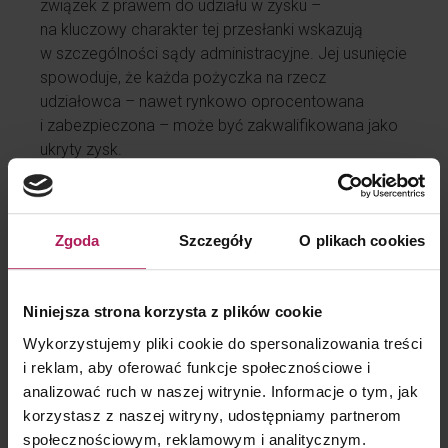
związek z prawem do udziału w zysku –
na kluczowy charakter tej przesłanki wskazują
w szczególności sądy administracyjne. Jej usunięcie
spowoduje, że każda pożyczka na rzecz
udziałowca – nawet rynkowo oprocentowana
i zabezpieczona – może być zakwalifikowana jako
ukryty zysk.
Komentarz MDDP
Zgoda
Szczegóły
O plikach cookies
Projekt nowelizacji ustawy o CIT może
fundamentalnie zmienić podejście do ukrytych
zysków. Zamiast badania rzeczywistego
Niniejsza strona korzysta z plików cookie
uzasadnienia zawarcia umowy z podmiotem
Wykorzystujemy pliki cookie do spersonalizowania treści
powiązanym, w projekcie proponuje się szeroki
i reklam, aby oferować funkcje społecznościowe i
katalog świadczeń. Pod przykrywką uszczelnienia
analizować ruch w naszej witrynie. Informacje o tym, jak
systemu, fiskus znacząco zwiększa opodatkowanie
korzystasz z naszej witryny, udostępniamy partnerom
podmiotów z estońskim CIT.
społecznościowym, reklamowym i analitycznym.