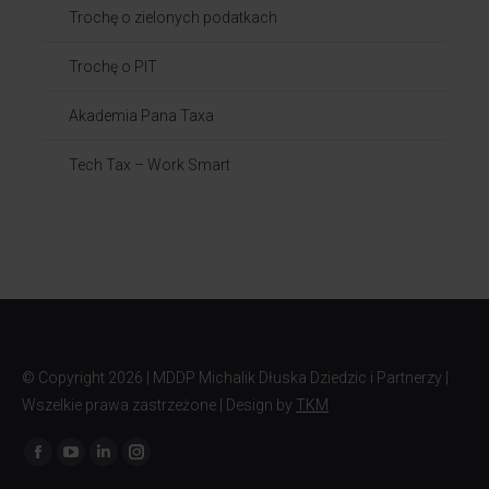
Trochę o zielonych podatkach
Trochę o PIT
Akademia Pana Taxa
Tech Tax – Work Smart
© Copyright
2026 | MDDP Michalik Dłuska Dziedzic i Partnerzy |
Wszelkie prawa zastrzeżone | Design by
TKM
Znajdź nas na: