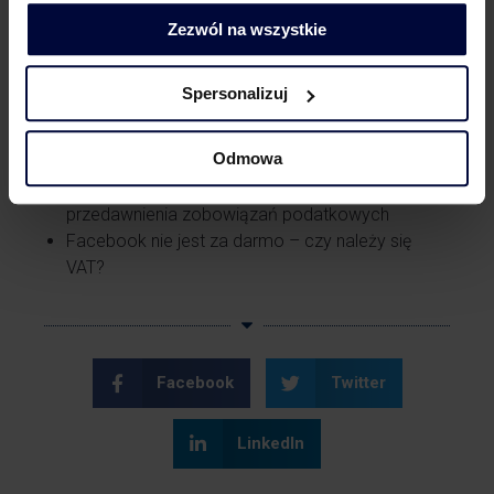
Zezwól na wszystkie
Powiązane treści
Spersonalizuj
Influencer marketing
Odmowa
Tax Alert: System kaucyjny, czyli rewolucja na już
Przepisy covidowe nie zawiesiły biegu terminu
przedawnienia zobowiązań podatkowych
Facebook nie jest za darmo – czy należy się
VAT?
Facebook
Twitter
LinkedIn