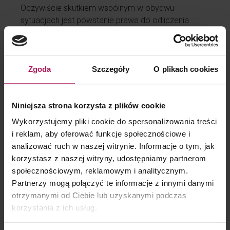
Oczywiście skutkiem wspólnym w obydwu
sytuacjach jest powstanie prawa do odliczenia
w odniesieniu do wydatków na nabycie lub
wytworzenie towarów przekazanych inifluencerowi.
Choć barter nie jest jedyną możliwością
Zgoda
Szczegóły
O plikach cookies
ukształtowania zasad współpracy z influencerem,
to jednak przez jasne zasady współpracy jest
szeroko rozpowszechniony. Zleceniodawca może
Niniejsza strona korzysta z plików cookie
posłużyć się innym modelem współpracy, jednak
Wykorzystujemy pliki cookie do spersonalizowania treści
należy zawsze zadać sobie pytanie, czy będzie
i reklam, aby oferować funkcje społecznościowe i
on równie skuteczny biznesowo oraz jakie wywoła
analizować ruch w naszej witrynie. Informacje o tym, jak
skutki podatkowe, a tym samym, jakie czynności
korzystasz z naszej witryny, udostępniamy partnerom
powinny być wykonane w celu spełnienia wszystkich
społecznościowym, reklamowym i analitycznym.
obowiązków sprawozdawczych w tym zakresie.
Partnerzy mogą połączyć te informacje z innymi danymi
**********
otrzymanymi od Ciebie lub uzyskanymi podczas
[1]
Wyrok WSA w Rzeszowie z 24 sierpnia 2023 r.,
korzystania z ich usług.
sygn. I SA/Rz 237/23.