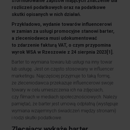
sformułowanie zapisów mających znaczenie dla
rozliczeń podatkowych oraz na podatkowe
skutki opisanych w nich działań.
Przykładowo, wydanie towarów influencerowi
w zamian za usługi promocyjne stanowi barter,
a zleceniodawca musi udokumentować
to zdarzenie fakturą VAT, o czym przypomina
wyrok WSA w Rzeszowie z 24 sierpnia 2023
[1]
.
Barter to wymiana towaru lub usługi na inny towar
lub usługę. Jest on często stosowany w influencer
marketingu. Najczęściej przyjmuje to taką formę,
że zleceniodawca przekazuje influencerowi swoje
towary w celu umieszczenia ich na zdjęciach,
czy filmach w mediach społecznościowych. Należy
pamiętać, że barter jest umową odpłatną (występuje
wymiana wzajemnych świadczeń między stronami)
i rodzi skutki podatkowe.
Zlecający wykaże barter