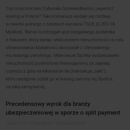
Czy orzecznictwo Trybunału Sprawiedliwości „wywróci”
leasing w Polsce? Taki scenariusz wydaje się możliwy
w świetle jednego z ostatnich wyroków TSUE (C-201/18
Mydibel). Wyrok rozstrzygał spór belgijskiego podatnika
z fiskusem, który będąc właścicielem nieruchomości w celu
sfinansowania działalności skorzystał z oferowanego
mu leasingu zwrotnego. Mianowicie Spółka wydzierżawiła
nieruchomość podmiotowi finansującemu za zapłatą
czynszu z góry na kilkanaście lat (transakcja „sale”),
który następnie oddał go w leasing zwrotny tej Spółce,
za taką samą kwotę…
Precedensowy wyrok dla branży
ubezpieczeniowej w sporze o split payment
Trochę o VAT
Przez
MDDP
24 kwietnia 2019