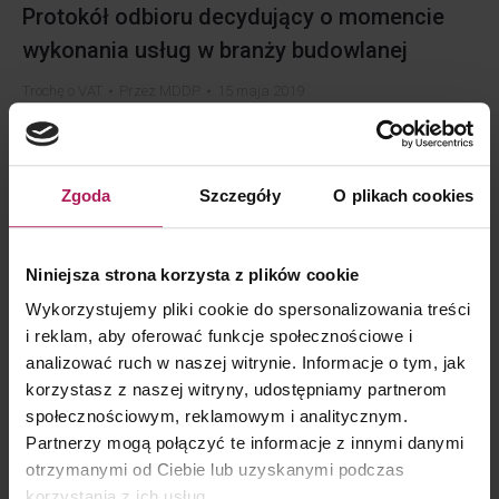
Protokół odbioru decydujący o momencie
wykonania usług w branży budowlanej
Trochę o VAT
Przez
MDDP
15 maja 2019
Protokół odbioru decydujący o momencie wykonania usług
w branży budowlanej 2 maja 2019 r. TSUE w sprawie C-
224/18 Budimex S.A. rozwiał liczne wątpliwości wokół
Zgoda
Szczegóły
O plikach cookies
tematu momentu powstania obowiązku podatkowego
w VAT w przypadku usług budowlanych i budowlano-
Niniejsza strona korzysta z plików cookie
montażowych uznając, iż może decydować o nim chwila
podpisania protokołu zdawczo-odbiorczego.
Wykorzystujemy pliki cookie do spersonalizowania treści
i reklam, aby oferować funkcje społecznościowe i
W przywołanym wyroku Trybunał zgodził się z podatnikiem,
analizować ruch w naszej witrynie. Informacje o tym, jak
iż dla celów określenia momentu wykonania usług
korzystasz z naszej witryny, udostępniamy partnerom
nie sposób pominąć funkcjonujących w danej…
społecznościowym, reklamowym i analitycznym.
Partnerzy mogą połączyć te informacje z innymi danymi
Rewolucja w VAT w turystyce – prawo do
otrzymanymi od Ciebie lub uzyskanymi podczas
korzystania z ich usług.