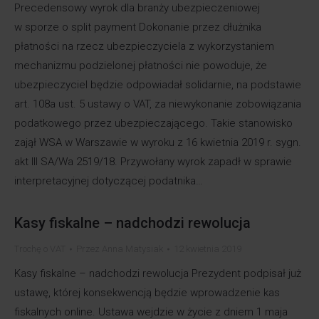
Precedensowy wyrok dla branży ubezpieczeniowej
w sporze o split payment Dokonanie przez dłużnika
płatności na rzecz ubezpieczyciela z wykorzystaniem
mechanizmu podzielonej płatności nie powoduje, że
ubezpieczyciel będzie odpowiadał solidarnie, na podstawie
art. 108a ust. 5 ustawy o VAT, za niewykonanie zobowiązania
podatkowego przez ubezpieczającego. Takie stanowisko
zajął WSA w Warszawie w wyroku z 16 kwietnia 2019 r. sygn.
akt III SA/Wa 2519/18. Przywołany wyrok zapadł w sprawie
interpretacyjnej dotyczącej podatnika…
Kasy fiskalne – nadchodzi rewolucja
Trochę o VAT
Przez
Anna Matysiak
12 kwietnia 2019
Kasy fiskalne – nadchodzi rewolucja Prezydent podpisał już
ustawę, której konsekwencją będzie wprowadzenie kas
fiskalnych online. Ustawa wejdzie w życie z dniem 1 maja