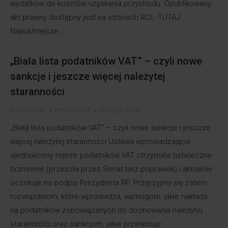
wydatków do kosztów uzyskania przychodu. Opublikowany
akt prawny dostępny jest na stronach RCL: TUTAJ
Najważniejsze…
„Biała lista podatników VAT” – czyli nowe
sankcje i jeszcze więcej należytej
staranności
Trochę o VAT
Przez
MDDP
24 maja 2019
„Biała lista podatników VAT” – czyli nowe sankcje i jeszcze
więcej należytej staranności Ustawa wprowadzająca
ujednolicony rejestr podatników VAT otrzymała ostateczne
brzmienie (przeszła przez Senat bez poprawek) i aktualnie
oczekuje na podpis Prezydenta RP. Przyjrzyjmy się zatem
rozwiązaniom, które wprowadza, wymogom, jakie nakłada
na podatników zobowiązanych do dochowania należytej
staranności oraz sankcjom, jakie przewiduje