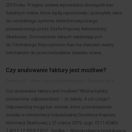
2019 roku. Przyjęta ustawa wprowadza obowiązek kas
fiskalnych online, które będą rejestrowały i przesyłały dane
do centralnego systemu teleinformatycznego,
prowadzonego przez Szefa Krajowej Administracji
Skarbowej. Gromadzenie danych napływających
do Centralnego Repozytorium Kas ma stanowić ważny
mechanizm do przeciwdziałania zjawisku szarej…
Czy anulowanie faktury jest możliwe?
Trochę o VAT
Przez
Joanna Ryś-Bednarczyk
2 kwietnia 2019
Czy anulowanie faktury jest możliwe? Można byłoby
przewrotnie odpowiedzieć – to zależy. A od czego?
Odpowiedzią mogą być wnioski, które przedstawione
zostały w interpretacji indywidualnej Dyrektora Krajowej
Informacji Skarbowej z 21 marca 2019, sygn. 0111-KDIB3-
1.4012.12.2019.2.RSZ. Spółka – Wnioskodawca produkująca