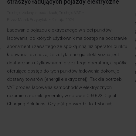
straszyć ładujących pojazdy elektryczne
Trochę o zielonych podatkach
,
Trochę o VAT
Przez
Marek Przybylski
9 maja 2024
Ładowanie pojazdu elektrycznego w sieci punktów
ładowania, do których użytkownik ma dostęp na podstawie
abonamentu zawartego ze spółką inną niż operator punktu
w
ładowania, oznacza, że zużyta energia elektryczna jest
dostarczana użytkownikom przez tego operatora, a spółka
oferująca dostęp do tych punktów ładowania dokonuje
dostawy towarów (energii elektrycznej). Tak dla potrzeb
VAT proces ładowania samochodów elektrycznych
rozumie rzecznik generalny w sprawie C-60/23 Digital
Charging Solutions. Czy jeśli potwierdzi to Trybunał,…