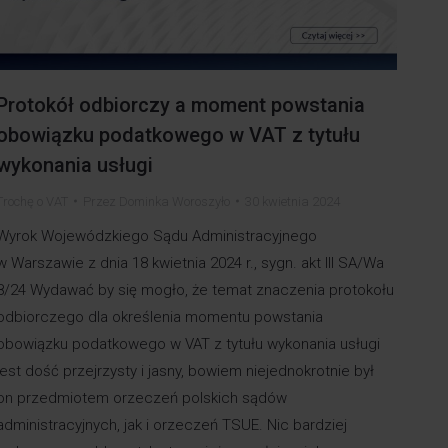
Protokół odbiorczy a moment powstania
obowiązku podatkowego w VAT z tytułu
wykonania usługi
Trochę o VAT
Przez
Dominka Woroszyło
30 kwietnia 2024
Wyrok Wojewódzkiego Sądu Administracyjnego
w Warszawie z dnia 18 kwietnia 2024 r., sygn. akt III SA/Wa
8/24 Wydawać by się mogło, że temat znaczenia protokołu
odbiorczego dla określenia momentu powstania
obowiązku podatkowego w VAT z tytułu wykonania usługi
jest dość przejrzysty i jasny, bowiem niejednokrotnie był
on przedmiotem orzeczeń polskich sądów
administracyjnych, jak i orzeczeń TSUE. Nic bardziej