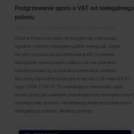
Podgrzewanie sporu o VAT od nielegalnego
poboru
Trochę o VAT
Przez
Marek Przybylski
12 czerwca 2024
Choć w Polsce od wielu lat przyjęło się stanowisko,
zgodnie z którym nielegalny pobór energii lub ciepła
nie jest czynnością opodatkowaną VAT, ponieważ
obciążenie nieuczciwych odbiorców ma charakter
odszkodowawczy, to jednak przełamał je ostatnio
Naczelny Sąd Administracyjny w wyroku z 24 maja 202 4 r.,
sygn. I FSK 1154/19. To zaskakujące stanowisko sądu
może oznaczać uwikłanie przedsiębiorstw energetycznyc
w kolejną falę sporów o kwalifikację skutków podatkowych
nielegalnego poboru. Według ustnego…