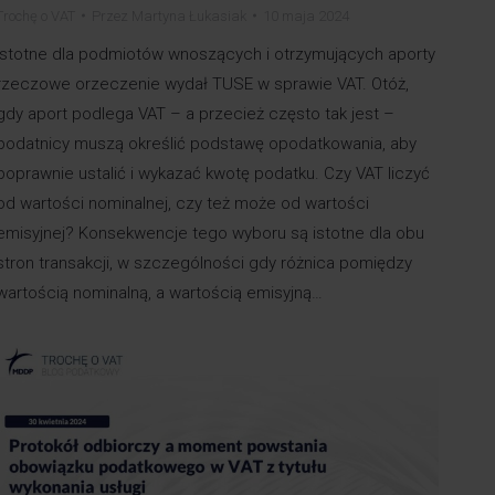
Trochę o VAT
Przez
Martyna Łukasiak
10 maja 2024
Istotne dla podmiotów wnoszących i otrzymujących aporty
rzeczowe orzeczenie wydał TUSE w sprawie VAT. Otóż,
gdy aport podlega VAT – a przecież często tak jest –
podatnicy muszą określić podstawę opodatkowania, aby
poprawnie ustalić i wykazać kwotę podatku. Czy VAT liczyć
od wartości nominalnej, czy też może od wartości
emisyjnej? Konsekwencje tego wyboru są istotne dla obu
stron transakcji, w szczególności gdy różnica pomiędzy
wartością nominalną, a wartością emisyjną…