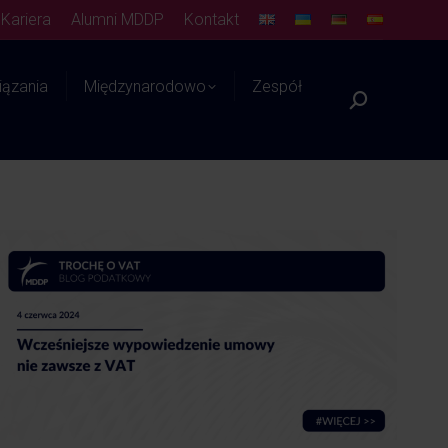
Kariera
Alumni MDDP
Kontakt
ązania
Międzynarodowo
Zespół
Szukaj:
Platforma WIEDZY