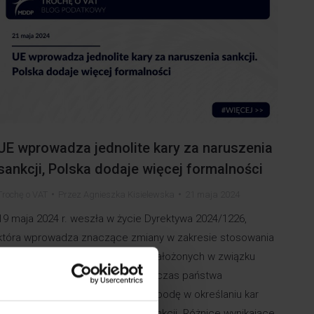
UE wprowadza jednolite kary za naruszenia
sankcji, Polska dodaje więcej formalności
Trochę o VAT
Przez
Agnieszka Kisielewska
21 maja 2024
19 maja 2024 r. weszła w życie Dyrektywa 2024/1226,
która wprowadza znaczące zmiany w zakresie stosowania
i egzekwowania unijnych sankcji nałożonych w związku
z agresją Rosji na Ukrainę. Dotychczas państwa
członkowskie UE miały pełną swobodę w określaniu kar
za naruszenie obowiązujących sankcji. Różnice wynikające