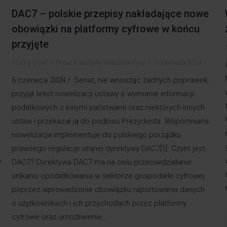
DAC7 – polskie przepisy nakładające nowe
obowiązki na platformy cyfrowe w końcu
przyjęte
Trochę o VAT
Przez
Klaudyna Matusiak-Frey
11 czerwca 2024
6 czerwca 2024 r. Senat, nie wnosząc żadnych poprawek,
przyjął tekst nowelizacji ustawy o wymianie informacji
podatkowych z innymi państwami oraz niektórych innych
ustaw i przekazał ją do podpisu Prezydenta. Wspomniana
nowelizacja implementuje do polskiego porządku
prawnego regulacje unijnej dyrektywy DAC7[1]. Czym jest
h
DAC7? Dyrektywa DAC7 ma na celu przeciwdziałanie
unikaniu opodatkowania w sektorze gospodarki cyfrowej
poprzez wprowadzenie obowiązku raportowania danych
o użytkownikach i ich przychodach przez platformy
cyfrowe oraz umożliwienie…