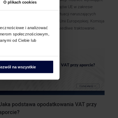
O plikach cookies
z odmiennego ustawodawstwa krajów UE w zakresie
grożących kar doprowadziły do sytuacji naruszających
integralność rynku wewnętrznego Unii Europejskiej. Komisja
ołecznościowe i analizować
Europejska chcąc zapewnić sprawiedliwe traktowanie…
artnerom społecznościowym,
anymi od Ciebie lub
ezwól na wszystkie
Jaka podstawa opodatkowania VAT przy
aporcie?