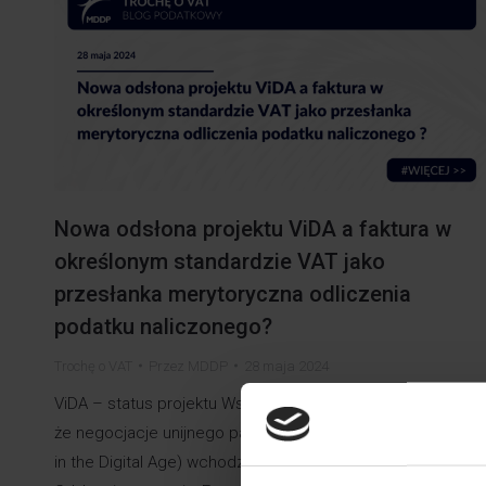
Nowa odsłona projektu ViDA a faktura w
określonym standardzie VAT jako
przesłanka merytoryczna odliczenia
podatku naliczonego?
Trochę o VAT
Przez
MDDP
28 maja 2024
ViDA – status projektu Wszystko wskazuje na to,
że negocjacje unijnego pakietu określanego jako ViDA (VAT
in the Digital Age) wchodzą w decydującą fazę.