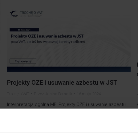
Projekty OZE i usuwanie azbestu w JST
Trochę o VAT
Przez
Janina Fornalik
16 maja 2024
Interpretacja ogólna MF: Projekty OZE i usuwanie azbestu
w JST poza VAT, ale też bez wstecznej korekty rozliczeń
W ślad za wydanymi w ubiegłym roku wyrokami Trybunału
Sprawiedliwości UE dotyczącymi gminnych projektów
polegających na montażu systemu OZE oraz usuwaniu