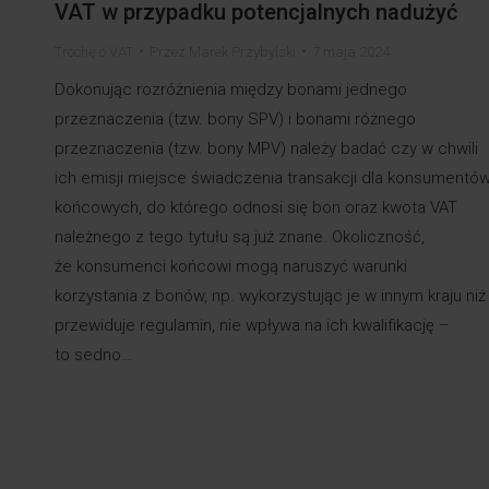
VAT w przypadku potencjalnych nadużyć
Trochę o VAT
Przez
Marek Przybylski
7 maja 2024
Dokonując rozróżnienia między bonami jednego
przeznaczenia (tzw. bony SPV) i bonami różnego
przeznaczenia (tzw. bony MPV) należy badać czy w chwili
ich emisji miejsce świadczenia transakcji dla konsumentó
końcowych, do którego odnosi się bon oraz kwota VAT
należnego z tego tytułu są już znane. Okoliczność,
że konsumenci końcowi mogą naruszyć warunki
korzystania z bonów, np. wykorzystując je w innym kraju niż
przewiduje regulamin, nie wpływa na ich kwalifikację –
to sedno…