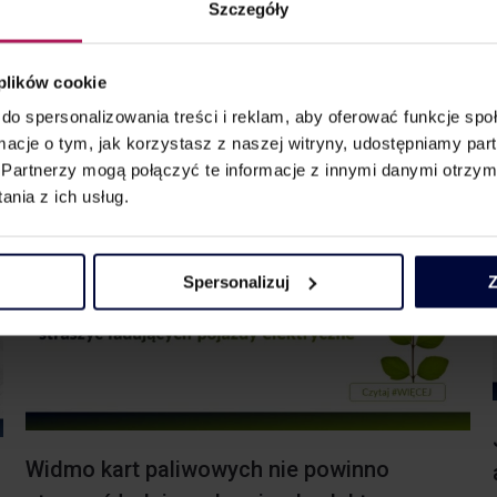
Szczegóły
azbestu z nieruchomości (wyroki sprawach C-612/21
Gmina O oraz C-616/21 Gmina L), 8 maja br. Minister
 plików cookie
Finansów wydał w tym zakresie interpretację ogólną (sygn.
do spersonalizowania treści i reklam, aby oferować funkcje sp
PT1.8101.1.2023). Co istotne, podejście zaprezentowane
ormacje o tym, jak korzystasz z naszej witryny, udostępniamy p
w interpretacji ogólnej…
Partnerzy mogą połączyć te informacje z innymi danymi otrzym
nia z ich usług.
Spersonalizuj
Z
Widmo kart paliwowych nie powinno