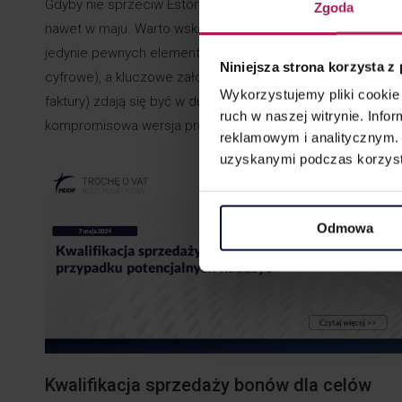
Gdyby nie sprzeciw Estonii, to projekt zostałby uzgodniony
Zgoda
nawet w maju. Warto wskazać, że brak zgody dotyczył
jedynie pewnych elementów drugiego filaru (platformy
Niniejsza strona korzysta z
cyfrowe), a kluczowe założenia pierwszego filaru (e-
Wykorzystujemy pliki cookie 
faktury) zdają się być w dużej mierze uzgodnione. Kolejna
ruch w naszej witrynie. Inf
kompromisowa wersja projektu zmian…
reklamowym i analitycznym. 
uzyskanymi podczas korzysta
Odmowa
Kwalifikacja sprzedaży bonów dla celów