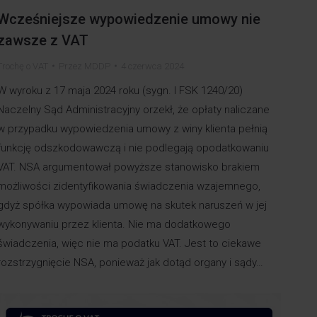
Wcześniejsze wypowiedzenie umowy nie
zawsze z VAT
Trochę o VAT
Przez
MDDP
4 czerwca 2024
W wyroku z 17 maja 2024 roku (sygn. I FSK 1240/20)
Naczelny Sąd Administracyjny orzekł, że opłaty naliczane
w przypadku wypowiedzenia umowy z winy klienta pełnią
funkcję odszkodowawczą i nie podlegają opodatkowaniu
VAT. NSA argumentował powyższe stanowisko brakiem
możliwości zidentyfikowania świadczenia wzajemnego,
gdyż spółka wypowiada umowę na skutek naruszeń w jej
wykonywaniu przez klienta. Nie ma dodatkowego
świadczenia, więc nie ma podatku VAT. Jest to ciekawe
rozstrzygnięcie NSA, ponieważ jak dotąd organy i sądy…