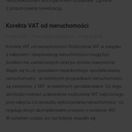
nieuzasadnionym wzbogaceniem podatnika. Zgodnie
z proponowaną nowelizacją…
Korekta VAT od nieruchomości
Trochę o VAT
Przez
Bartosz Bogdanski
9 marca 2018
Korekta VAT od nieruchomości Rozliczenia VAT w związku
z nabyciem i eksploatacją nieruchomości mogą być
źródłem nie zamierzonych strat po stronie inwestorów.
Wiąże się to ze zjawiskiem niejednolitego opodatkowania
nieruchomości -w niektórych przypadkach nieruchomości
są zwolnione, z VAT w niektórych opodatkowane. Do tego
dochodzi również uzależnienie rozliczenia VAT naliczonego
przy nabyciu od sposobu wykorzystania nieruchomości co
regulują dosyć skomplikowane przepisy o korekcie VAT.
W ostatnim czasie, po raz kolejny okazało się…