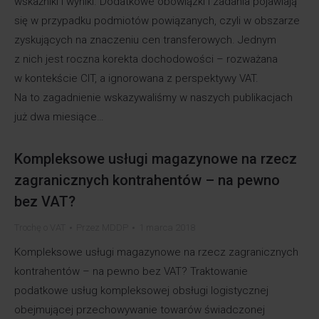
wskaźniki i wyniki. Dodatkowe obowiązki i zadania pojawiają
się w przypadku podmiotów powiązanych, czyli w obszarze
zyskujących na znaczeniu cen transferowych. Jednym
z nich jest roczna korekta dochodowości – rozważana
w kontekście CIT, a ignorowana z perspektywy VAT.
Na to zagadnienie wskazywaliśmy w naszych publikacjach
już dwa miesiące…
Kompleksowe usługi magazynowe na rzecz
zagranicznych kontrahentów – na pewno
bez VAT?
Trochę o VAT
Przez
MDDP
1 marca 2018
Kompleksowe usługi magazynowe na rzecz zagranicznych
kontrahentów – na pewno bez VAT? Traktowanie
podatkowe usług kompleksowej obsługi logistycznej
obejmującej przechowywanie towarów świadczonej