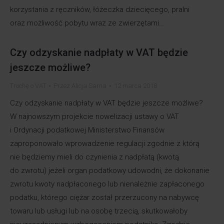
korzystania z ręczników, łóżeczka dziecięcego, pralni
oraz możliwość pobytu wraz ze zwierzętami…
Czy odzyskanie nadpłaty w VAT będzie
jeszcze możliwe?
Trochę o VAT
Przez
Alicja Sarna
12 marca 2018
Czy odzyskanie nadpłaty w VAT będzie jeszcze możliwe?
W najnowszym projekcie nowelizacji ustawy o VAT
i Ordynacji podatkowej Ministerstwo Finansów
zaproponowało wprowadzenie regulacji zgodnie z którą
nie będziemy mieli do czynienia z nadpłatą (kwotą
do zwrotu) jeżeli organ podatkowy udowodni, że dokonanie
zwrotu kwoty nadpłaconego lub nienależnie zapłaconego
podatku, którego ciężar został przerzucony na nabywcę
towaru lub usługi lub na osobę trzecią, skutkowałoby