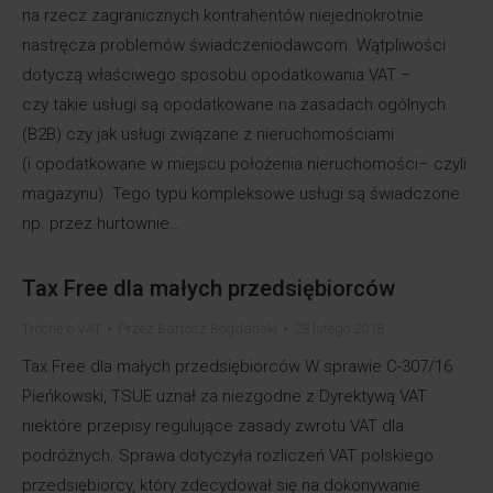
na rzecz zagranicznych kontrahentów niejednokrotnie
nastręcza problemów świadczeniodawcom. Wątpliwości
dotyczą właściwego sposobu opodatkowania VAT –
czy takie usługi są opodatkowane na zasadach ogólnych
(B2B) czy jak usługi związane z nieruchomościami
(i opodatkowane w miejscu położenia nieruchomości– czyli
magazynu). Tego typu kompleksowe usługi są świadczone
np. przez hurtownie…
Tax Free dla małych przedsiębiorców
Trochę o VAT
Przez
Bartosz Bogdanski
28 lutego 2018
Tax Free dla małych przedsiębiorców W sprawie C-307/16
Pieńkowski, TSUE uznał za niezgodne z Dyrektywą VAT
niektóre przepisy regulujące zasady zwrotu VAT dla
podróżnych. Sprawa dotyczyła rozliczeń VAT polskiego
przedsiębiorcy, który zdecydował się na dokonywanie