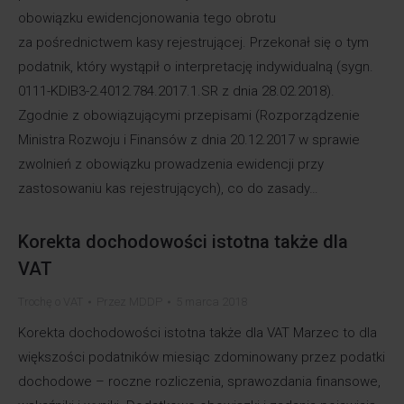
obowiązku ewidencjonowania tego obrotu
za pośrednictwem kasy rejestrującej. Przekonał się o tym
podatnik, który wystąpił o interpretację indywidualną (sygn.
0111-KDIB3-2.4012.784.2017.1.SR z dnia 28.02.2018).
Zgodnie z obowiązującymi przepisami (Rozporządzenie
Ministra Rozwoju i Finansów z dnia 20.12.2017 w sprawie
zwolnień z obowiązku prowadzenia ewidencji przy
zastosowaniu kas rejestrujących), co do zasady…
Korekta dochodowości istotna także dla
VAT
Trochę o VAT
Przez
MDDP
5 marca 2018
Korekta dochodowości istotna także dla VAT Marzec to dla
większości podatników miesiąc zdominowany przez podatki
dochodowe – roczne rozliczenia, sprawozdania finansowe,