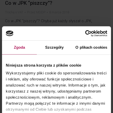
Co w JPK “piszczy”?
Trochę o VAT
Przez
MDDP
8 marca 2018
Co w JPK “piszczy”? Chyba już każdy słyszał o JPK,
a w zasadzie prawie wszyscy podatnicy złożenie
pierwszych JPK_VAT mają już za sobą – oczywiście czynni
podatnicy VAT, którzy tego nie zrobili powinni to zrobić jak
Zgoda
Szczegóły
O plikach cookies
najszybciej. O ile sam proces przesłania JPK sprowadza się
do jednego kliknięcia to już przygotowanie właściwego pliku
mogło dostarczyć trochę problemów. Jedni poradzili sobie
Niniejsza strona korzysta z plików cookie
dzięki skomplikowanym i złożonym systemom podatkowo-
Wykorzystujemy pliki cookie do spersonalizowania treści
księgowym przy współpracy…
i reklam, aby oferować funkcje społecznościowe i
analizować ruch w naszej witrynie. Informacje o tym, jak
Mechanizm kół zębatych czyli podzielona
korzystasz z naszej witryny, udostępniamy partnerom
płatność w VAT
społecznościowym, reklamowym i analitycznym.
Partnerzy mogą połączyć te informacje z innymi danymi
Trochę o VAT
Przez
Janina Fornalik
7 marca 2018
otrzymanymi od Ciebie lub uzyskanymi podczas