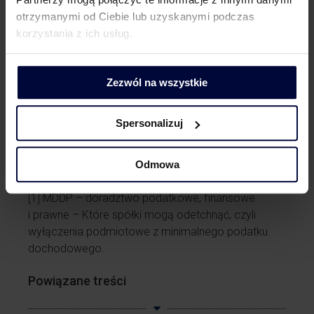
z wymogami do kalkulacji, aby odpowiednio
otrzymanymi od Ciebie lub uzyskanymi podczas
przygotować księgi pod kątem raportowania
korzystania z ich usług.
i danych, które posłużą do kalkulacji.
W kolejnej części cyklu poruszymy temat
Zezwól na wszystkie
kwalifikowanej straty i kwalifikowanego
dochodu, a co ważniejsze – wartości,
których nie należy uwzględniać w ich kalkulacji
Spersonalizuj
i co za tym idzie – umożliwiających wyłączenie z
systemu minimalnego opodatkowania.
Odmowa
***
[1]
MDDP – doradztwo podatkowe, finansowe
i prawne – Które spółki mogą odetchnąć, czyli
wyłączenia podmiotowe z minimalnego podatku
dochodowego
.
Powiązane treści