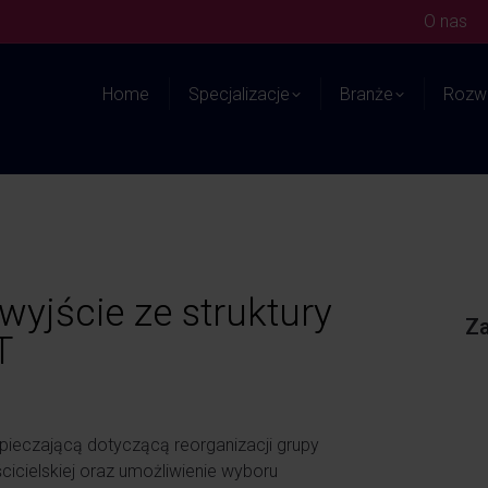
O nas
Home
Specjalizacje
Branże
Rozwi
wyjście ze struktury
Za
T
zpieczającą dotyczącą reorganizacji grupy
ścicielskiej oraz umożliwienie wyboru