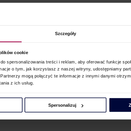
26 rok – co może się zmienić w CIT
ąg dalszy rozbieżności pomiędzy
Szczegóły
mi
 plików cookie
kus kontra NSA
do spersonalizowania treści i reklam, aby oferować funkcje sp
ormacje o tym, jak korzystasz z naszej witryny, udostępniamy p
olskiej Strefie Inwestycji – najnowsza
Partnerzy mogą połączyć te informacje z innymi danymi otrzym
 dla przedsiębiorców
nia z ich usług.
wa opinia zabezpieczająca Szefa KAS
m pod lupą fiskusa
Spersonalizuj
Z
: 300 dni zatrudnienia bez sztywnego