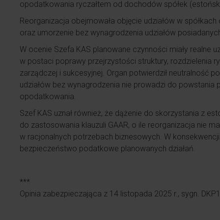
opodatkowania ryczałtem od dochodów spółek (estoński
Reorganizacja obejmowała objęcie udziałów w spółkach 
oraz umorzenie bez wynagrodzenia udziałów posiadanych
W ocenie Szefa KAS planowane czynności miały realne u
w postaci poprawy przejrzystości struktury, rozdzielenia
zarządczej i sukcesyjnej. Organ potwierdził neutralność 
udziałów bez wynagrodzenia nie prowadzi do powstania p
opodatkowania.
Szef KAS uznał również, że dążenie do skorzystania z es
do zastosowania klauzuli GAAR, o ile reorganizacja nie ma
w racjonalnych potrzebach biznesowych. W konsekwencji
bezpieczeństwo podatkowe planowanych działań.
***
Opinia zabezpieczająca z 14 listopada 2025 r., sygn. DKP