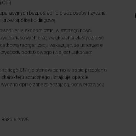
 CIT).
operacyjnych bezpośrednio przez osoby fizyczne
 przez spółkę holdingową.
zasadnienie ekonomiczne, w szczególności
 ryzyk biznesowych oraz zwiększenia elastyczności
podatkową reorganizacji, wskazując, że umorzenie
rzychodu podatkowego i nie jest unikaniem
tońskiego CIT nie stanowi samo w sobie przesłanki
 charakteru sztucznego i znajduje oparcie
 wydano opinię zabezpieczającą, potwierdzającą
1.8082.6.2025.