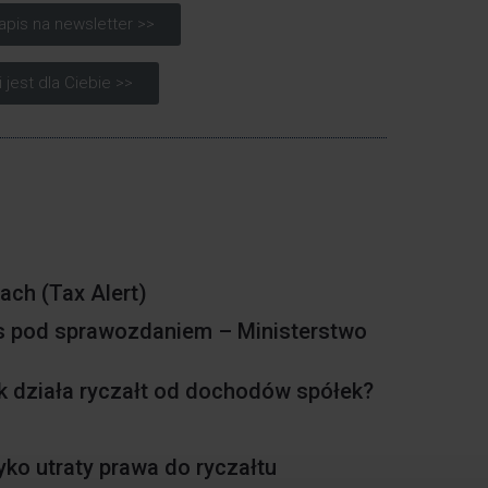
apis na newsletter >>
 jest dla Ciebie >>
sach
(Tax Alert)
s pod sprawozdaniem – Ministerstwo
ak działa ryczałt od dochodów spółek?
zyko utraty prawa do ryczałtu