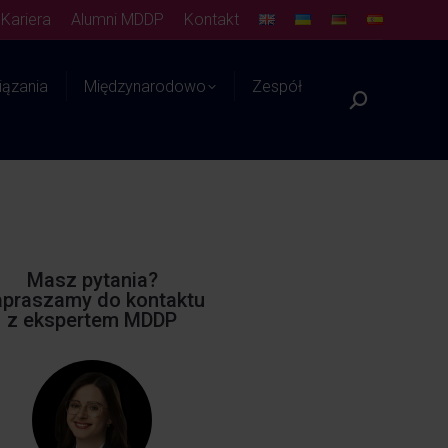
Kariera
Alumni MDDP
Kontakt
ązania
Międzynarodowo
Zespół
Platforma WIEDZY
Masz pytania?
praszamy do kontaktu
z ekspertem MDDP