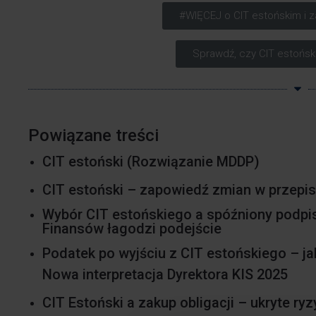
#WIĘCEJ o CIT estońskim i z
Sprawdź, czy CIT estoński
Powiązane treści
CIT estoński
(Rozwiązanie MDDP)
CIT estoński – zapowiedź zmian w przepi
Wybór CIT estońskiego a spóźniony podpi
Finansów łagodzi podejście
Podatek po wyjściu z CIT estońskiego – j
Nowa interpretacja Dyrektora KIS 2025
CIT Estoński a zakup obligacji – ukryte ry