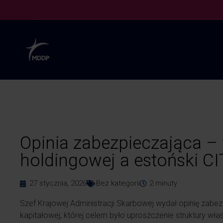
Opinia zabezpieczająca – 
holdingowej a estoński CI
27 stycznia, 2026
Bez kategorii
2
minuty
Szef Krajowej Administracji Skarbowej wydał opinię zabe
kapitałowej, której celem było uproszczenie struktury wła