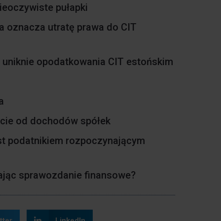
ieoczywiste pułapki
 oznacza utratę prawa do CIT
e uniknie opodatkowania CIT estońskim
a
łcie od dochodów spółek
est podatnikiem rozpoczynającym
ając sprawozdanie finansowe?
tter
LinkedIn