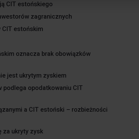
ją CIT estońskiego
 inwestorów zagranicznych
w CIT estońskim
ońskim oznacza brak obowiązków
ie jest ukrytym zyskiem
w podlega opodatkowaniu CIT
anymi a CIT estoński – rozbieżności
 za ukryty zysk