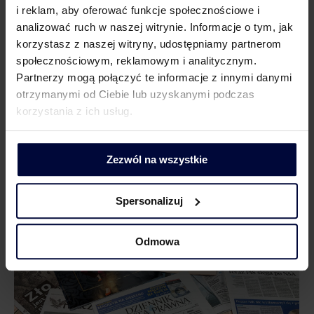
i reklam, aby oferować funkcje społecznościowe i
analizować ruch w naszej witrynie. Informacje o tym, jak
korzystasz z naszej witryny, udostępniamy partnerom
społecznościowym, reklamowym i analitycznym.
Partnerzy mogą połączyć te informacje z innymi danymi
otrzymanymi od Ciebie lub uzyskanymi podczas
korzystania z ich usług.
Rewolucyjne wyroki WSA. Fiskus musi się
wysilić, jeśli chce odzyskać podatek
Zezwól na wszystkie
NASI EKSPERCI W MEDIACH
Przez
Alicja Sarna
29 lipca 2019
Spersonalizuj
Rewolucyjne wyroki WSA. Fiskus musi się wysilić, jeśli chce
odzyskać podatek
Odmowa