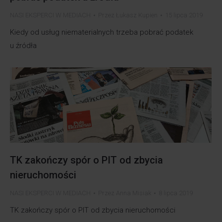
NASI EKSPERCI W MEDIACH
Przez
Łukasz Kupien
15 lipca 2019
Kiedy od usług niematerialnych trzeba pobrać podatek
u źródła
TK zakończy spór o PIT od zbycia
nieruchomości
NASI EKSPERCI W MEDIACH
Przez
Anna Misiak
8 lipca 2019
TK zakończy spór o PIT od zbycia nieruchomości