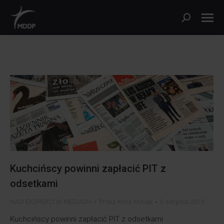
Szukaj:
Kuchcińscy powinni zapłacić PIT z
odsetkami
NASI EKSPERCI W MEDIACH
Przez
Anna Misiak
6 sierpnia 2019
Kuchcińscy powinni zapłacić PIT z odsetkami