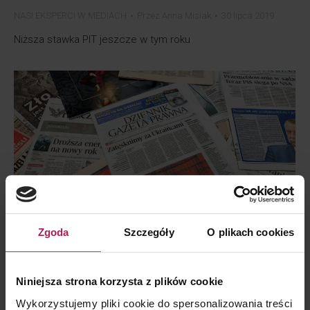
NASI EKSPERCI W MEDIACH
Przez
Anna Misiak
30 lipca 2019
Niższa stawka PIT jeszcze w tym roku
Zmiany w PIT: Pracownicy się cieszą,
pracodawcy mają kłopot
Zgoda
Szczegóły
O plikach cookies
NASI EKSPERCI W MEDIACH
Przez
Anna Misiak
29 lipca 2019
Zmiany w PIT: Pracownicy się cieszą, pracodawcy mają
Niniejsza strona korzysta z plików cookie
kłopot
Wykorzystujemy pliki cookie do spersonalizowania treści