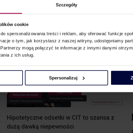
Szczegóły
w MDDP. W ostatnim czasie dość głośno jest o projekcie
globalnego podatku minimalnego, który jakoby miał ukrócić
praktyki uciekania od podatków przez międzynarodowe
 plików cookie
firmy. Jednakże dlaczego wprowadzać jeszcze…
do spersonalizowania treści i reklam, aby oferować funkcje sp
ormacje o tym, jak korzystasz z naszej witryny, udostępniamy p
Partnerzy mogą połączyć te informacje z innymi danymi otrzym
nia z ich usług.
Spersonalizuj
Z
Hipotetyczne odsetki w CIT to szansa z
dużą dawką niepewności