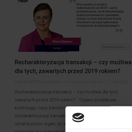
Recharakteryzacja transakcji – czy możliwa
dla tych, zawartych przed 2019 rokiem?
NASI EKSPERCI W MEDIACH
Przez
Marta Klepacz
7 maja 2024
Recharakteryzacja transakcji – czy możliwa dla tych,
zawartych przed 2019 rokiem? Organy podatkowe
kontrolując ceny transferowe mogą korzystać z narzędzia
recharakteryzacji transakcji. Oznacza to możliwość
uznania przez organ, że analizowana transakcja faktycznie
stanowiła inną transakcję niż ta określona przez podatnika