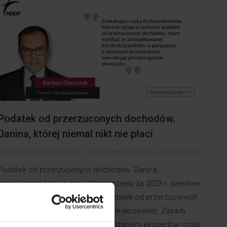
Podatek od przerzuconych dochodów.
Danina, której niemal nikt nie płaci
NASI EKSPERCI W MEDIACH
Przez
Bartosz Doroszuk
6 maja 2024
Podatek od przerzuconych dochodów. Danina,
której niemal nikt nie płaci W rozliczeniu za 2023 r. zaledwie
dziewięć podmiotów wykazało podatek od przerzuconych
dochodów. To jeszcze mniej niż rok wcześniej. Zasady
opodatkowania nie są proste i to zdaniem ekspertów może