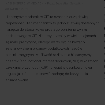
NASI EKSPERCI W MEDIACH
Przez
Sebastian Serowik
30 kwietnia 2024
Hipotetyczne odsetki w CIT to szansa z dużą dawką
niepewności Ten mechanizm to jedno z łatwiej dostępnych
narzędzi do stosunkowo prostego obniżenia wyniku
podatkowego w CIT. Niestety przepisy w wielu miejscach
są mało precyzyjne, dlatego warto być na bieżąco
ze stanowiskiem organów podatkowych i sądów
administracyjnych. Możliwość rozliczenia hipotetycznych
odsetek (ang. notional interest deduction, NID) w kosztach
uzyskania przychodu (KUP) to wciąż stosunkowo nowa
regulacja, która ma stanowić zachętę do korzystania
z finansowania…