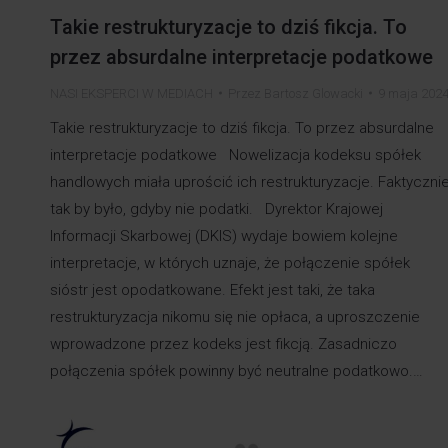
Takie restrukturyzacje to dziś fikcja. To
przez absurdalne interpretacje podatkowe
NASI EKSPERCI W MEDIACH
Przez
Bartosz Glowacki
9 maja 202
Takie restrukturyzacje to dziś fikcja. To przez absurdalne
interpretacje podatkowe Nowelizacja kodeksu spółek
handlowych miała uprościć ich restrukturyzacje. Faktyczni
tak by było, gdyby nie podatki. Dyrektor Krajowej
Informacji Skarbowej (DKIS) wydaje bowiem kolejne
interpretacje, w których uznaje, że połączenie spółek
sióstr jest opodatkowane. Efekt jest taki, że taka
restrukturyzacja nikomu się nie opłaca, a uproszczenie
wprowadzone przez kodeks jest fikcją. Zasadniczo
połączenia spółek powinny być neutralne podatkowo.…