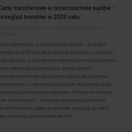
Ceny transferowe w orzecznictwie sądów –
przegląd trendów w 2023 roku
NASI EKSPERCI W MEDIACH
Przez
Magdalena Marciniak
7 maja 2024
Ceny transferowe w orzecznictwie sądów – przegląd
trendów w 2023 roku Na podstawie wydanych w ubiegłym
roku wyroków w sprawie cen transferowych można wysnuć
wiele interesujących wniosków. Można również
zweryfikować tendencje zarówno sądów, jak i organów
podatkowych w zakresie podejścia do kluczowych ryzyk
pomiędzy podmiotami powiązanymi. Wzmożone kontrole
cen transferowych i celniejsze typowanie podatników
do kontroli przez organy podatkowe pokazują, że warto,
aby podatnicy zainteresowali się tym…