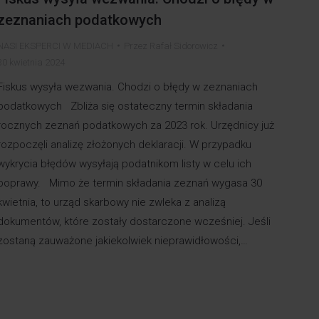
zeznaniach podatkowych
NASI EKSPERCI W MEDIACH
Przez
Rafał Sidorowicz
30 kwietnia 2024
Fiskus wysyła wezwania. Chodzi o błędy w zeznaniach
podatkowych Zbliża się ostateczny termin składania
rocznych zeznań podatkowych za 2023 rok. Urzędnicy już
rozpoczęli analizę złożonych deklaracji. W przypadku
wykrycia błędów wysyłają podatnikom listy w celu ich
poprawy. Mimo że termin składania zeznań wygasa 30
kwietnia, to urząd skarbowy nie zwleka z analizą
dokumentów, które zostały dostarczone wcześniej. Jeśli
zostaną zauważone jakiekolwiek nieprawidłowości,…