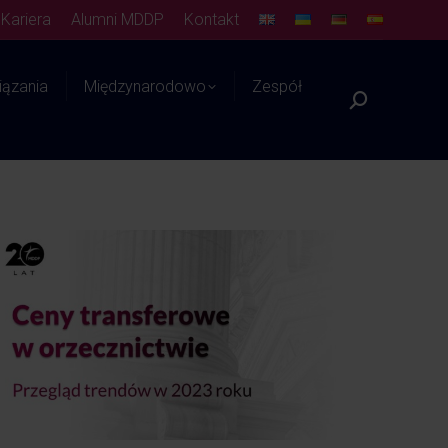
Kariera
Alumni MDDP
Kontakt
ązania
Międzynarodowo
Zespół
Szukaj:
Platforma WIEDZY