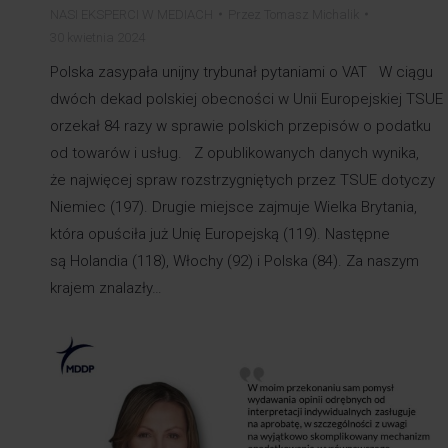
NASI EKSPERCI W MEDIACH
Przez
Tomasz Michalik
30 kwietnia 2024
Polska zasypała unijny trybunał pytaniami o VAT W ciągu
dwóch dekad polskiej obecności w Unii Europejskiej TSUE
orzekał 84 razy w sprawie polskich przepisów o podatku
od towarów i usług. Z opublikowanych danych wynika,
że najwięcej spraw rozstrzygniętych przez TSUE dotyczy
Niemiec (197). Drugie miejsce zajmuje Wielka Brytania,
która opuściła już Unię Europejską (119). Następne
są Holandia (118), Włochy (92) i Polska (84). Za naszym
krajem znalazły…