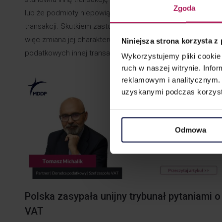
Zgoda
lub że podmioty niepowiązane w ogóle nie zawarłyby takiej
transakcji. Skutkiem zastosowania recharakteryzacji jest
więc zmiana jej charakteru i przyjęcie skutków
Niniejsza strona korzysta z
podatkowych innej transakcji lub całkowite…
Wykorzystujemy pliki cookie 
ruch w naszej witrynie. Inf
reklamowym i analitycznym. 
uzyskanymi podczas korzysta
Odmowa
Polska zasypała unijny trybunał pytaniami o
VAT