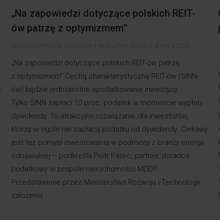
„Na zapowiedzi dotyczące polskich REIT-
ów patrzę z optymizmem”
4
NASI EKSPERCI W MEDIACH
Przez
Piotr Pasko
8 maja 2024
„Na zapowiedzi dotyczące polskich REIT-ów patrzę
z optymizmem” Cechą charakterystyczną REIT-ów (SINN-
e
ów) będzie jednokrotne opodatkowanie inwestycji.
Tylko SINN zapłaci 10 proc. podatek w momencie wypłaty
dywidendy. To atrakcyjne rozwiązanie dla inwestorów,
którzy w ogóle nie zapłacą podatku od dywidendy. Ciekawy
jest też pomysł inwestowania w podmioty z branży energii
odnawialnej – podkreśla Piotr Paśko, partner, doradca
podatkowy w zespole nieruchomości MDDP.
Przedstawione przez Ministerstwo Rozwoju i Technologii
założenia…