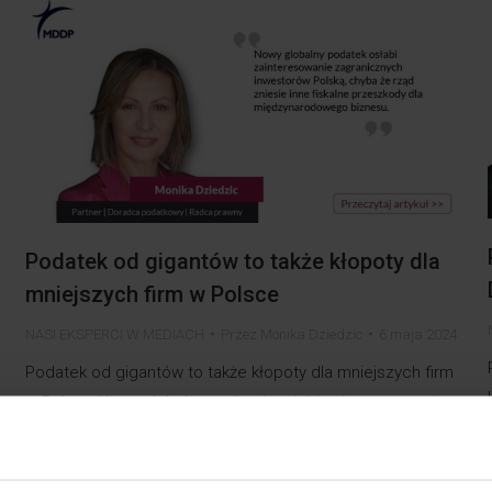
Podatek od gigantów to także kłopoty dla
mniejszych firm w Polsce
NASI EKSPERCI W MEDIACH
Przez
Monika Dziedzic
6 maja 2024
Podatek od gigantów to także kłopoty dla mniejszych firm
w Polsce Nowy globalny podatek osłabi zainteresowanie
zagranicznych inwestorów Polską, chyba że rząd zniesie
inne fiskalne przeszkody dla międzynarodowego biznesu –
zauważa Monika Dziedzic – partner, doradca podatkowy