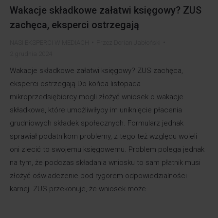
Wakacje składkowe załatwi księgowy? ZUS
zachęca, eksperci ostrzegają
NASI EKSPERCI W MEDIACH
Przez
Dorian Jabłoński
2 grudnia 2024
Wakacje składkowe załatwi księgowy? ZUS zachęca,
eksperci ostrzegają Do końca listopada
mikroprzedsiębiorcy mogli złożyć wniosek o wakacje
składkowe, które umożliwiłyby im uniknięcie płacenia
grudniowych składek społecznych. Formularz jednak
sprawiał podatnikom problemy, z tego też względu woleli
oni zlecić to swojemu księgowemu. Problem polega jednak
na tym, że podczas składania wniosku to sam płatnik musi
złożyć oświadczenie pod rygorem odpowiedzialności
karnej. ZUS przekonuje, że wniosek może…