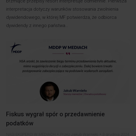
brzmiące przepisy resort interpretuje odmiennie. Pierwsza
interpretacja dotyczy warunków stosowania zwolnienia
dywidendowego, w której MF potwierdza, że odbiorca
dywidendy z innego państwa…
Fiskus wygrał spór o przedawnienie
podatków
NASI EKSPERCI W MEDIACH
Przez
Jakub Warnieło
3 grudnia 2024