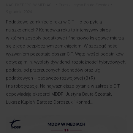
NASI EKSPERCI W MEDIACH
Przez
Justyna Bauta-Szostak
9 grudnia 2024
Podatkowe zamknięcie roku w CIT – o co pytają
na szkoleniach? Końcówka roku to intensywny okres,
w którym zespoły podatkowe i finansowo-księgowe mierzą
się z jego bezpiecznym zamknięciem. W szczególności
wyzwaniem pozostaje obszar CIT. Wątpliwości podatników
dotyczą m.in. wypłaty dywidend, rozbieżności hybrydowych,
podatku od przerzuconych dochodów oraz ulg
podatkowych ‒ badawczo-rozwojowej (B+R)
i na robotyzację. Na najważniejsze pytania w zakresie CIT
odpowiadają eksperci MDDP: Justyna Bauta-Szostak,
Łukasz Kupień, Bartosz Doroszuk i Konrad…