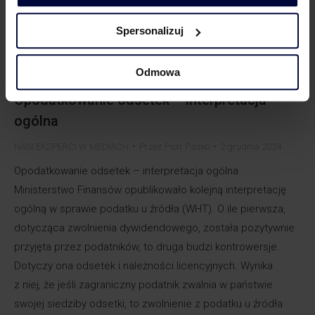
Spersonalizuj
Odmowa
Opodatkowanie odsetek – interpretacja
ogólna
NASI EKSPERCI W MEDIACH
Przez
Piotr Pasko
2 grudnia 2024
Opodatkowanie odsetek – interpretacja ogólna
Ministerstwo Finansów opublikowało kolejną interpretację
ogólną w sprawie podatku u źródła (WHT). O ile pierwsza,
dotycząca zwolnienia dywidendowego, została pozytywnie
przyjęta przez podatników, to druga budzi kontrowersje.
Dotyczy ona odsetek i należności licencyjnych. Wynika
z niej, że jeśli zagraniczny podatnik zwalnia w państwie
swojej siedziby odsetki, to zwolnienie z podatku u źródła