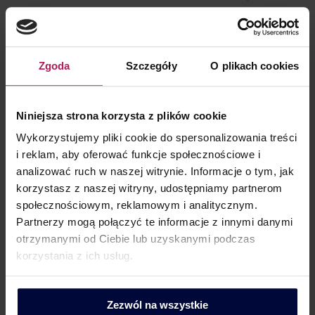
Fiskus wygrał spór o przedawnienie podatków Jak wynika
z uchwały NSA, po zabezpieczeniu majątku podatnika urząd
skarbowy ma więcej czasu na ściągnięcie zaległości.
Zgoda
Szczegóły
O plikach cookies
Zgodnie z uchwałą, po wygaśnięciu decyzji
o zabezpieczeniu zobowiązania podatkowego termin
przedawnienia podatku jest wciąż zawieszony. Co więcej,
Niniejsza strona korzysta z plików cookie
zajęcie zabezpieczające może się przekształcić w zajęcie
Wykorzystujemy pliki cookie do spersonalizowania treści
egzekucyjne, co oznacza, że przedawnienie podatku wciąż
i reklam, aby oferować funkcje społecznościowe i
analizować ruch w naszej witrynie. Informacje o tym, jak
nie biegnie, tylko zostaje przerwane. Do tej pory w tym
korzystasz z naszej witryny, udostępniamy partnerom
zakresie były istotne rozbieżności w orzecznictwie. Część
społecznościowym, reklamowym i analitycznym.
sądów…
Partnerzy mogą połączyć te informacje z innymi danymi
otrzymanymi od Ciebie lub uzyskanymi podczas
korzystania z ich usług.
Zezwól na wszystkie