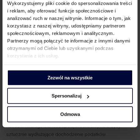
Wykorzystujemy pliki cookie do spersonalizowania treści
Podatki 2019: Nie trzeba informować o korzyściach w VAT,
i reklam, aby oferować funkcje społecznościowe i
cle lub akcyzie
analizować ruch w naszej witrynie. Informacje o tym, jak
korzystasz z naszej witryny, udostępniamy partnerom
społecznościowym, reklamowym i analitycznym.
Partnerzy mogą połączyć te informacje z innymi danymi
otrzymanymi od Ciebie lub uzyskanymi podczas
korzystania z ich usług.
Zezwól na wszystkie
Rzecznik małego biznesu apeluje: donośmy
na urzędy sztucznie wydłużające
Spersonalizuj
dochodzenie podatków
Odmowa
NASI EKSPERCI W MEDIACH
Przez
Alicja Sarna
20 stycznia 2019
Rzecznik małego biznesu apeluje: donośmy na urzędy
sztucznie wydłużające dochodzenie podatków