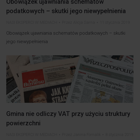
Obowiązek ujawniania schematów
podatkowych – skutki jego niewypełnienia
NASI EKSPERCI W MEDIACH
Przez
Alicja Sarna
11 stycznia 2019
Obowiązek ujawniania schematów podatkowych – skutki
jego niewypełnienia
Gmina nie odliczy VAT przy użyciu struktury
powierzchni
NASI EKSPERCI W MEDIACH
Przez
Janina Fornalik
8 stycznia 2019