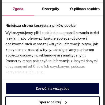
formułę rozliczenia podatku dochodowego, wybierając
Zgoda
Szczegóły
O plikach cookies
opodatkowanie ryczałtem od dochodów spółek.
W kolejnym roku zaczęło obowiązywać zwolnienie
holdingowe, czyli inaczej partycypacyjne z CIT
Niniejsza strona korzysta z plików cookie
w odniesieniu do dochodu z odpłatnego zbycia praw
Wykorzystujemy pliki cookie do spersonalizowania treści
udziałowych w spółkach kapitałowych. Zaś nowością roku
i reklam, aby oferować funkcje społecznościowe i
2023 jest fundacja rodzinna – całkowicie nowa konstrukcja
analizować ruch w naszej witrynie. Informacje o tym, jak
korzystasz z naszej witryny, udostępniamy partnerom
prawna oraz podatnik podatku…
społecznościowym, reklamowym i analitycznym.
Partnerzy mogą połączyć te informacje z innymi danymi
otrzymanymi od Ciebie lub uzyskanymi podczas
korzystania z ich usług.
Zezwól na wszystkie
Spersonalizuj