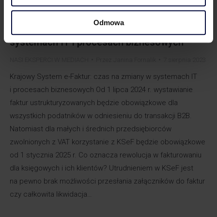
Odmowa
Krajowy System e-Faktur: czas na zmiany w
systemach IT i procesach biznesowych
NASI EKSPERCI W MEDIACH
Przez
Janina Fornalik
7 sierpnia 2023
Krajowy System e-Faktur: czas na zmiany w systemach IT
i procesach biznesowych Od 1 lipca 2024 r. wystawianie
faktur ustrukturyzowanych będzie obowiązkowe dla
wszystkich podatników w odniesieniu do transakcji B2B.
Natomiast dla małych i średnich przedsiębiorców
zwolnionych z VAT korzystanie z KSeF będzie obowiązkowe
od 1 stycznia 2025 r. Co oznacza rewolucja w fakturowaniu
dla księgowych i ich klientów? Utrudnieniem w KSeF jest
na pewno brak możliwości przesłania załączników do faktur
czy całkowita likwidacja…