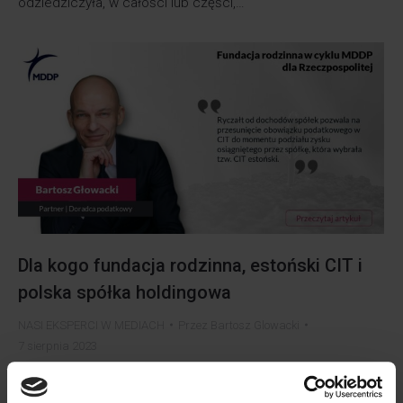
odziedziczyła, w całości lub części,…
Dla kogo fundacja rodzinna, estoński CIT i
polska spółka holdingowa
NASI EKSPERCI W MEDIACH
Przez
Bartosz Glowacki
7 sierpnia 2023
Dla kogo fundacja rodzinna, estoński CIT i polska spółka
holdingowa Od 2021 r. wybrani podatnicy mogą zmienić