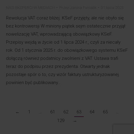
NASI EKSPERCI W MEDIACH
Przez
Janina Fornalik
31 lipca 2023
Rewolucja VAT coraz bliżej. KSeF przyjęty, ale nie obyło się
bez kontrowersji W miniony piątek sejm ostatecznie przyjął
nowelizację VAT, wprowadzającą obowiązkowy KSeF.
Przepisy wejdą w życie od 1 lipca 2024 r., czyli za niecały
rok. Od 1 stycznia 2025 r. do obowiązkowego systemu KSeF
dołączą również podatnicy zwolnieni z VAT. Ustawa trafi
teraz do podpisu przez prezydenta. Otwarty jednak
pozostaje spór o to, czy wzór faktury ustrukturyzowanej
powinien być publikowany…
←
1
…
61
62
63
64
65
…
129
→