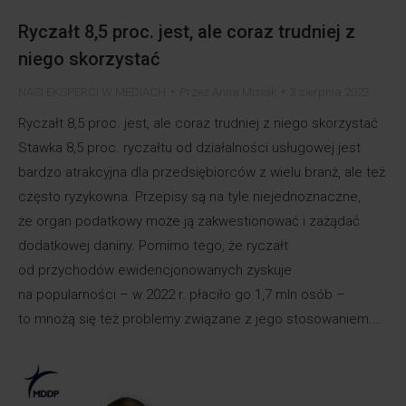
Ryczałt 8,5 proc. jest, ale coraz trudniej z
niego skorzystać
NASI EKSPERCI W MEDIACH
Przez
Anna Misiak
3 sierpnia 2023
Ryczałt 8,5 proc. jest, ale coraz trudniej z niego skorzystać
Stawka 8,5 proc. ryczałtu od działalności usługowej jest
bardzo atrakcyjna dla przedsiębiorców z wielu branż, ale też
często ryzykowna. Przepisy są na tyle niejednoznaczne,
że organ podatkowy może ją zakwestionować i zażądać
dodatkowej daniny. Pomimo tego, że ryczałt
od przychodów ewidencjonowanych zyskuje
na popularności – w 2022 r. płaciło go 1,7 mln osób –
to mnożą się też problemy związane z jego stosowaniem.…