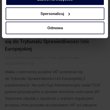
Spersonalizuj
Odmowa
Walka o zamrożony podatek VAT przeniesie
się do Trybunału Sprawiedliwości Unii
Europejskiej
NASI EKSPERCI W MEDIACH
Przez
Jakub Warnieło
8 października 2024
Walka o zamrożony podatek VAT przeniesie się
do Trybunału Sprawiedliwości Unii Europejskiej 2
października br. Naczelni Sąd Administracyjny zadał TSUE
pytanie prejudycjalne w sprawie terminów rozliczania VAT.
Sędziowie zapytali o zgodność z unijnymi regulacjami
przepisu, który pozwala na odzyskanie VAT od zakupów