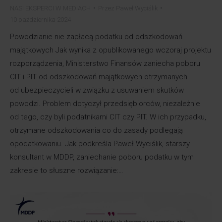
NASI EKSPERCI W MEDIACH
Przez
Paweł Wyciślik
10 października 2024
Powodzianie nie zapłacą podatku od odszkodowań
majątkowych Jak wynika z opublikowanego wczoraj projektu
rozporządzenia, Ministerstwo Finansów zaniecha poboru
CIT i PIT od odszkodowań majątkowych otrzymanych
od ubezpieczycieli w związku z usuwaniem skutków
powodzi. Problem dotyczył przedsiębiorców, niezależnie
od tego, czy byli podatnikami CIT czy PIT. W ich przypadku,
otrzymane odszkodowania co do zasady podlegają
opodatkowaniu. Jak podkreśla Paweł Wyciślik, starszy
konsultant w MDDP, zaniechanie poboru podatku w tym
zakresie to słuszne rozwiązanie:…