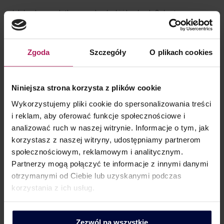
Jak będą opodatkowane budynki i budowle? Jest
ostateczny projekt Znamy już wersję 3.0 projektu
zmieniającego definicję budowli i budynku w podatku
Zgoda
Szczegóły
O plikach cookies
od nieruchomości. Mimo obietnic o zachowaniu
podatkowego statusu quo, eksperci oceniają,
że w niektórych obszarach może dojść do zwiększenia
Niniejsza strona korzysta z plików cookie
opodatkowania. Przedstawiony w trzeciej wersji projekt,
Wykorzystujemy pliki cookie do spersonalizowania treści
zgodnie z orzecznictwem Trybunału Konstytucyjnego,
i reklam, aby oferować funkcje społecznościowe i
ma wejść w życie już od początku przyszłego roku.
analizować ruch w naszej witrynie. Informacje o tym, jak
Na uchwalenie zmian pozostało niewiele czasu, a wersja
korzystasz z naszej witryny, udostępniamy partnerom
3.0. jest…
społecznościowym, reklamowym i analitycznym.
Partnerzy mogą połączyć te informacje z innymi danymi
otrzymanymi od Ciebie lub uzyskanymi podczas
korzystania z ich usług.
Zezwól na wszystkie