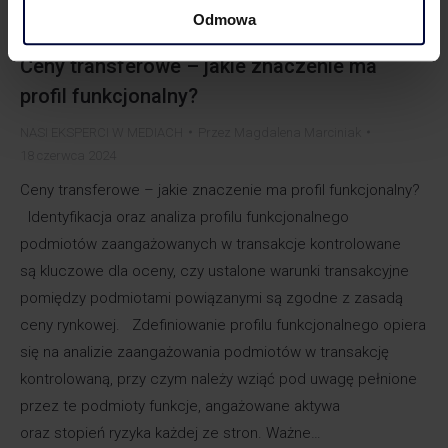
Odmowa
Ceny transferowe – jakie znaczenie ma
profil funkcjonalny?
NASI EKSPERCI W MEDIACH
Przez
Magdalena Marciniak
18 czerwca 2024
Ceny transferowe – jakie znaczenie ma profil funkcjonalny?
Identyfikacja oraz analiza profilu funkcjonalnego
podmiotów zaangażowanych w transakcje kontrolowane
są kluczowe dla oceny, czy ustalone warunki transakcyjne
pomiędzy podmiotami powiązanymi są zgodne z zasadą
ceny rynkowej. Zdefiniowanie profilu funkcjonalnego opiera
się na analizie zaangażowania podmiotów w transakcję
kontrolowaną, przy czym należy wziąć pod uwagę pełnione
przez te podmioty funkcje, angażowane aktywa
oraz stopień ryzyka każdej ze stron. Ważne…