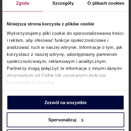
wielu firm Ministerstwo Finansów przygotowało projekt
Zgoda
Szczegóły
O plikach cookies
zmian w ustawie o podatkach i opłatach lokalnych. Będą
one niekorzystne dla wielu firm, zwłaszcza energetycznych
Niniejsza strona korzysta z plików cookie
i telekomunikacyjnych. Projekt ma przede wszystkim
Wykorzystujemy pliki cookie do spersonalizowania treści
uporządkować kwestie związane z opodatkowaniem dwóch
i reklam, aby oferować funkcje społecznościowe i
typów obiektów: budowli wykorzystywanych w biznesie
analizować ruch w naszej witrynie. Informacje o tym, jak
oraz garaży podziemnych w budynkach mieszkalnych. Jak
korzystasz z naszej witryny, udostępniamy partnerom
będą opodatkowane garaże podziemne i budowle
społecznościowym, reklamowym i analitycznym.
wykorzystywane w biznesie? Sprawa…
Partnerzy mogą połączyć te informacje z innymi danymi
otrzymanymi od Ciebie lub uzyskanymi podczas
korzystania z ich usług.
Zezwól na wszystkie
Spersonalizuj