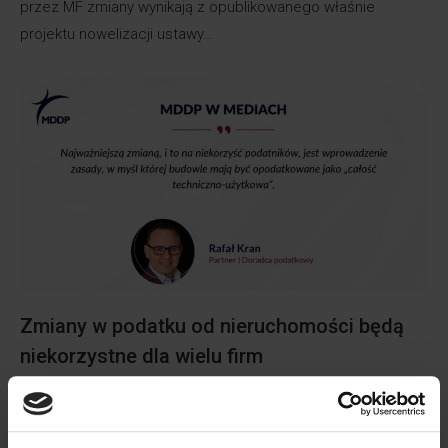
przez MF zmiany wynikają z opublikowanego właśnie
projektu nowelizacji ustawy…
Zmiany w podatku od nieruchomości będą
niekorzystne dla wielu firm
NASI EKSPERCI W MEDIACH
Przez
Rafal Kran
19 czerwca 2024
Zmiany w podatku od nieruchomości będą niekorzystne dla