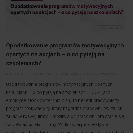
Opodatkowanie programów motywacyjnych
opartych na akcjach – o co pytają na
szkoleniach?
NASI EKSPERCI W MEDIACH
Przez
Anna Misiak
24 czerwca 2024
Opodatkowanie programów motywacyjnych opartych
na akcjach – o co pytają na szkoleniach? ESOP (and.
employee stock ownership plan) to benefit pracowniczy,
program motywacyjny, który nagradza pracowników za ich
wkład w rozwój firmy. Umożliwia on pracownikom stanie się
współwłaścicielami firmy. W dłuższej perspektywie
czasowej, dzięki temu rozwiązaniu, pracownicy mają udział