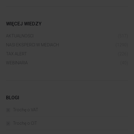
WIĘCEJ WIEDZY
AKTUALNOŚCI
(517)
NASI EKSPERCI W MEDIACH
(1290)
TAX ALERT
(226)
WEBINARIA
(40)
BLOGI
Trochę o VAT
Trochę o CIT