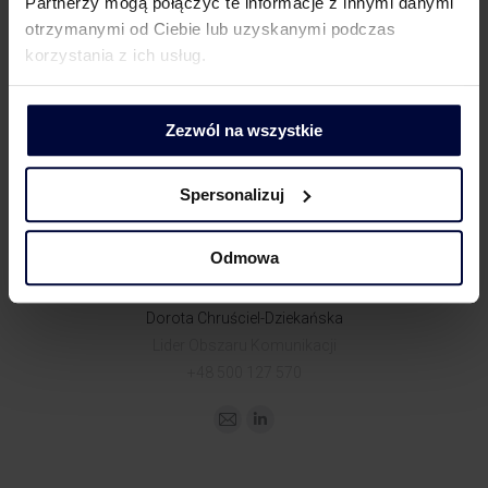
Partnerzy mogą połączyć te informacje z innymi danymi
otrzymanymi od Ciebie lub uzyskanymi podczas
korzystania z ich usług.
Zezwól na wszystkie
KONTAKT DLA MEDIÓW
Spersonalizuj
Odmowa
Dorota Chruściel-Dziekańska
Lider Obszaru Komunikacji
+48 500 127 570