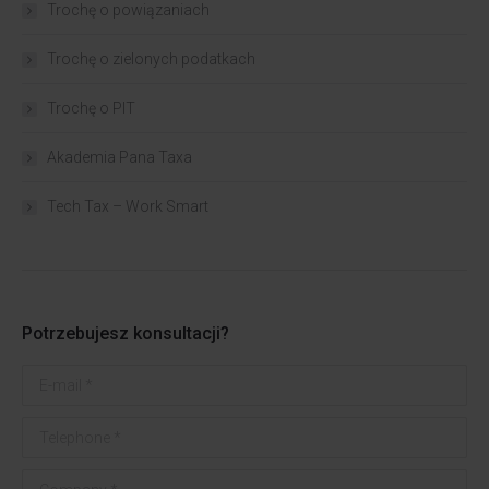
Trochę o powiązaniach​
Trochę o zielonych podatkach
Trochę o PIT
Akademia Pana Taxa
Tech Tax – Work Smart
Potrzebujesz konsultacji?
E-mail *
Telephone *
Company *