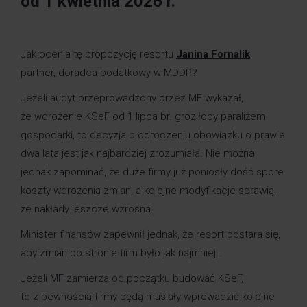
od 1 kwietnia 2026 r.
Jak ocenia tę propozycję resortu
Janina Fornalik
,
partner, doradca podatkowy w MDDP?
Jeżeli audyt przeprowadzony przez MF wykazał,
że wdrożenie KSeF od 1 lipca br. groziłoby paraliżem
gospodarki, to decyzja o odroczeniu obowiązku o prawie
dwa lata jest jak najbardziej zrozumiała. Nie można
jednak zapominać, że duże firmy już poniosły dość spore
koszty wdrożenia zmian, a kolejne modyfikacje sprawią,
że nakłady jeszcze wzrosną.
Minister finansów zapewnił jednak, że resort postara się,
aby zmian po stronie firm było jak najmniej…
Jeżeli MF zamierza od początku budować KSeF,
to z pewnością firmy będą musiały wprowadzić kolejne