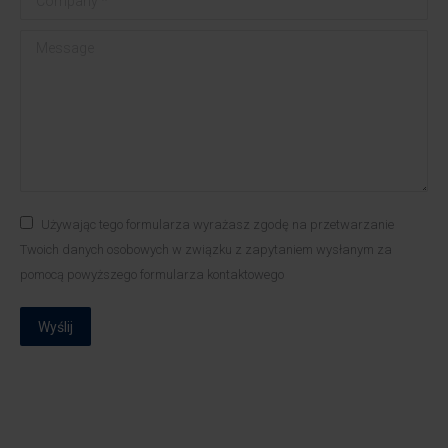
Message
Używając tego formularza wyrażasz zgodę na przetwarzanie
Twoich danych osobowych w związku z zapytaniem wysłanym za
pomocą powyższego formularza kontaktowego
Wyślij