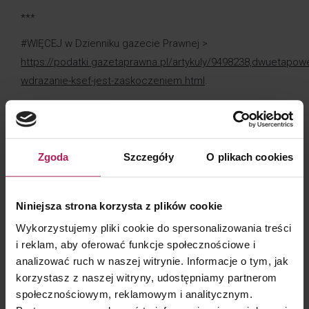
***
#WIĘCEJ w Dzienniku gazecie Prawnej >
https://podatki.gazetaprawna.pl/artykuly/9498238,dwuetapow
wdrazanie-ksef-jest-zaskoczeniem.html
.
Zgoda
Szczegóły
O plikach cookies
KONTAKT DLA KLIENTÓW
Niniejsza strona korzysta z plików cookie
Wykorzystujemy pliki cookie do spersonalizowania treści
i reklam, aby oferować funkcje społecznościowe i
analizować ruch w naszej witrynie. Informacje o tym, jak
Barbara Lenarcik
korzystasz z naszej witryny, udostępniamy partnerom
Partner | Rozwój biznesu, marketing i komunikacja
społecznościowym, reklamowym i analitycznym.