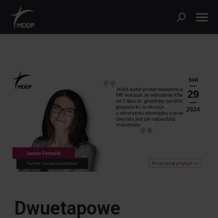
kwi
29
2024
Dwuetapowe