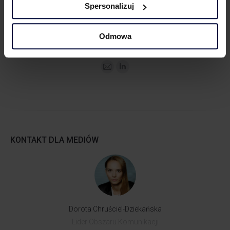
Spersonalizuj
Barbara Lenarcik
Odmowa
Partner | Rozwój biznesu, marketing i komunikacja
KONTAKT DLA MEDIÓW
Dorota Chruściel-Dziekańska
Lider Obszaru Komunikacji