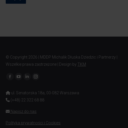
© Copyright
2026 | MDDP Michalik Dłuska Dziedzic i Partnerzy |
Wszelkie prawa zastrzeżone | Design by
TKM
Znajdź nas na:
ul. Senatorska 18a, 00-082 Warszawa
(+48) 22 322 68 88
Napisz do nas
Polityka prywatności i Cookies