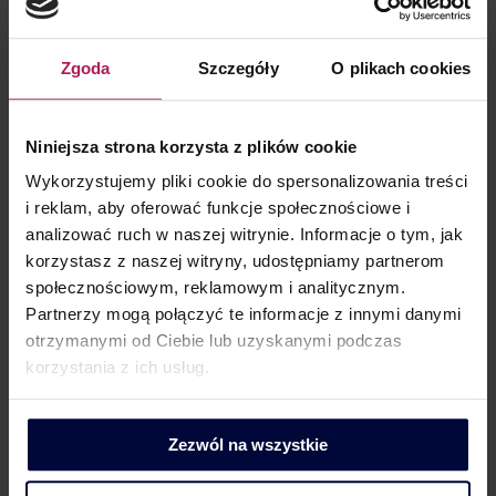
Niniejszy Tax Alert nie stanowi porady prawnej ani
podatkowej. MDDP Michalik Dłuska Dziedzic i Partnerzy
Zgoda
Szczegóły
O plikach cookies
spółka doradztwa podatkowego spółka akcyjna nie ponosi
odpowiedzialności za wykorzystanie informacji zawartych
w komunikacie bez wcześniejszego zasięgnięcia opinii
Niniejsza strona korzysta z plików cookie
doradców prawnych lub podatkowych.
Wykorzystujemy pliki cookie do spersonalizowania treści
i reklam, aby oferować funkcje społecznościowe i
analizować ruch w naszej witrynie. Informacje o tym, jak
korzystasz z naszej witryny, udostępniamy partnerom
społecznościowym, reklamowym i analitycznym.
Pobierz Tax Alert w PDF >>
Partnerzy mogą połączyć te informacje z innymi danymi
otrzymanymi od Ciebie lub uzyskanymi podczas
korzystania z ich usług.
KONTAKT DLA KLIENTÓW
Zezwól na wszystkie