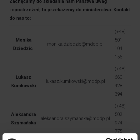
Zachęcamy do składania nam Państwa uwag
i spostrzeżeń, to przekażemy do ministerstwa. Kontakt
do nas to:
(+48)
Monika
501
monika.dziedzic@mddp.pl
Dziedzic
104
156
(+48)
Łukasz
660
lukasz.kumkowski@mddp.pl
Kumkowski
428
394
(+48)
Aleksandra
503
aleksandra.szymanska@mddp.pl
Szymańska
974
775