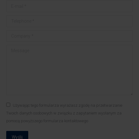
E-mail *
Telephone *
Company *
Message
Używając tego formularza wyrażasz zgodę na przetwarzanie
Twoich danych osobowych w związku z zapytaniem wysłanym za
pomocą powyższego formularza kontaktowego
Wyślij