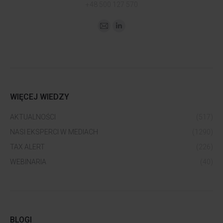
+48 500 127 570
WIĘCEJ WIEDZY
AKTUALNOŚCI
(517)
NASI EKSPERCI W MEDIACH
(1290)
TAX ALERT
(226)
WEBINARIA
(40)
BLOGI